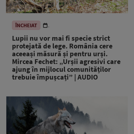
ÎNCHEIAT
.
Lupii nu vor mai fi specie strict
protejată de lege. România cere
aceeași măsură și pentru urși.
Mircea Fechet: „Urșii agresivi care
ajung în mijlocul comunităților
trebuie împușcați” | AUDIO