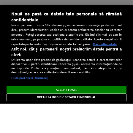
Nouă ne pasă ca datele tale personale să rămână
confidențiale
Noi și partenerii noștri
585
stocăm și/sau accesăm informații pe dispozitivul
dvs., precum identificatorii cookie unici pentru prelucrarea datelor cu caracter
personal. Puteți accepta sau gestiona alegerile dvs. făcând clic mai jos sau în
orice moment, pe pagina cu politica de confidențialitate. Aceste alegeri vor fi
raportate partenerilor noștri și nu vă vor afecta navigarea.
Mai multe detalii
Atât noi, cât și partenerii noștri prelucrăm datele pentru a
oferi:
Utilizarea unor date precise de geolocație. Scanarea activă a caracteristicilor
dispozitivului pentru identificare. Stocarea și/sau accesarea informațiilor de pe
un dispozitiv. Publicitate și conținut personalizat, măsurători ale publicității și
de conținut, cercetarea audienței și dezvoltarea serviciilor.
Setări:
Listă parteneri (furnizori)
Ascultă Europa FM în aplicație
Dark
×
Instalează
Radio live, podcasturi, știri și alerte
ACCEPT TOATE
Mode
importante.
VREAU SA MODIFIC SETARILE INDIVIDUAL
CONFIDENŢIALITATE