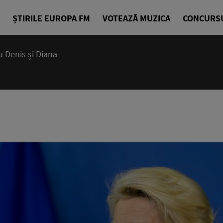
ȘTIRILE EUROPA FM
VOTEAZĂ MUZICA
CONCURS
 Denis și Diana
07:15 - 10
Deșteptarea
Denis Ciuli