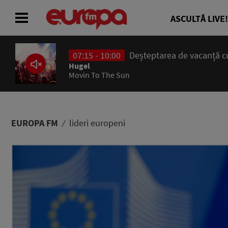
ASCULTĂ LIVE!
07:15 - 10:00
Deșteptarea de vacanță cu
ACASĂ
Hugel
Movin To The Sun
ȘTIRI
RADIO
EUROPA FM
lideri europeni
CONCURSURI
PODCAST
ASCULTĂ LIVE