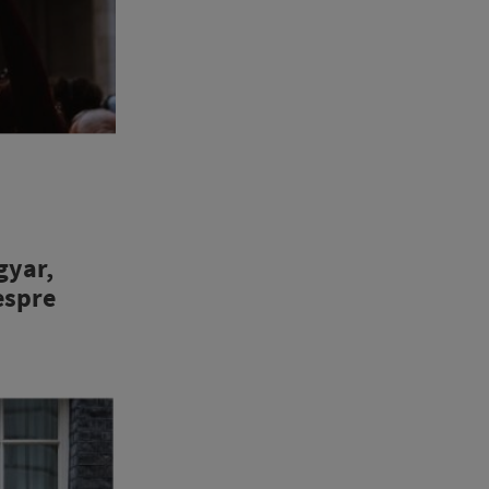
gyar,
espre