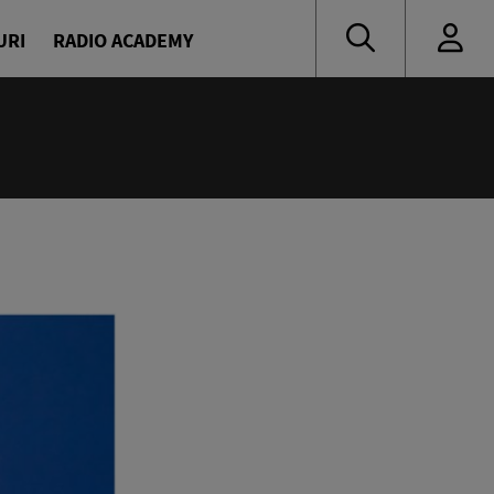
URI
RADIO ACADEMY
:00
 de vacanță cu Denis și Diana
naru și Diana Enache