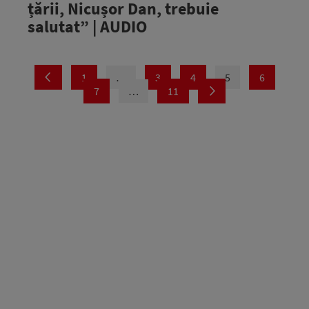
țării, Nicușor Dan, trebuie
salutat” | AUDIO
1
…
3
4
5
6
7
…
11