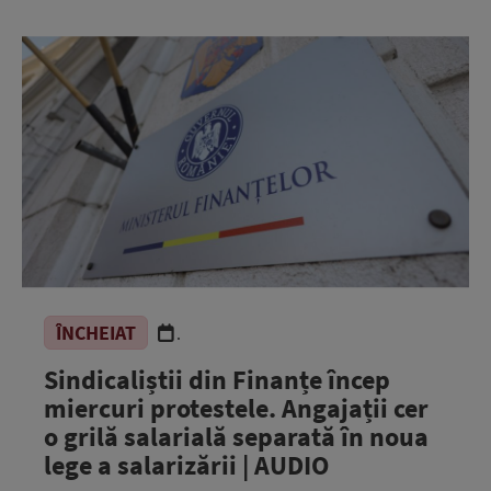
ÎNCHEIAT
.
Sindicaliștii din Finanțe încep
miercuri protestele. Angajații cer
o grilă salarială separată în noua
lege a salarizării | AUDIO