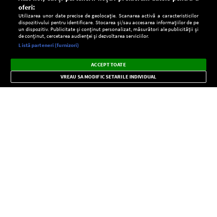
oferi:
Utilizarea unor date precise de geolocație. Scanarea activă a caracteristicilor
dispozitivului pentru identificare. Stocarea și/sau accesarea informațiilor de pe
un dispozitiv. Publicitate și conținut personalizat, măsurători ale publicității și
de conținut, cercetarea audienței și dezvoltarea serviciilor.
Setări:
Listă parteneri (furnizori)
Ascultă Europa FM în aplicație
Dark
×
Instalează
Radio live, podcasturi, știri și alerte
ACCEPT TOATE
Mode
importante.
VREAU SA MODIFIC SETARILE INDIVIDUAL
CONFIDENŢIALITATE
Copyright © Europa FM. Toate drepturile rezervate. 2026
SOCIAL