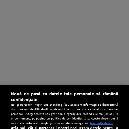
Nouă ne pasă ca datele tale personale să rămână
confidențiale
Noi și partenerii noștri
585
stocăm și/sau accesăm informații pe dispozitivul
dvs., precum identificatorii cookie unici pentru prelucrarea datelor cu caracter
personal. Puteți accepta sau gestiona alegerile dvs. făcând clic mai jos sau în
orice moment, pe pagina cu politica de confidențialitate. Aceste alegeri vor fi
raportate partenerilor noștri și nu vă vor afecta navigarea.
Mai multe detalii
Atât noi, cât și partenerii noștri prelucrăm datele pentru a