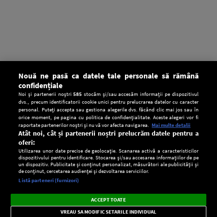
Nouă ne pasă ca datele tale personale să rămână
confidențiale
Noi și partenerii noștri
585
stocăm și/sau accesăm informații pe dispozitivul
dvs., precum identificatorii cookie unici pentru prelucrarea datelor cu caracter
personal. Puteți accepta sau gestiona alegerile dvs. făcând clic mai jos sau în
orice moment, pe pagina cu politica de confidențialitate. Aceste alegeri vor fi
raportate partenerilor noștri și nu vă vor afecta navigarea.
Mai multe detalii
Atât noi, cât și partenerii noștri prelucrăm datele pentru a
oferi:
Utilizarea unor date precise de geolocație. Scanarea activă a caracteristicilor
dispozitivului pentru identificare. Stocarea și/sau accesarea informațiilor de pe
un dispozitiv. Publicitate și conținut personalizat, măsurători ale publicității și
de conținut, cercetarea audienței și dezvoltarea serviciilor.
Setări:
Listă parteneri (furnizori)
Ascultă Europa FM în aplicație
Dark
×
Instalează
Radio live, podcasturi, știri și alerte
ACCEPT TOATE
Mode
importante.
VREAU SA MODIFIC SETARILE INDIVIDUAL
CONFIDENŢIALITATE