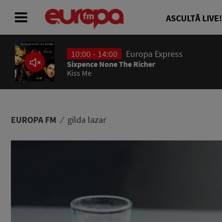
ASCULTĂ LIVE!
10:00 - 14:00
Europa Express
ACASĂ
Sixpence None The Richer
Kiss Me
ȘTIRI
RADIO
EUROPA FM
gilda lazar
CONCURSURI
PODCAST
ASCULTĂ LIVE