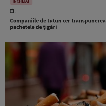
ÎNCHEIAT
.
Companiile de tutun cer transpunerea d
pachetele de țigări