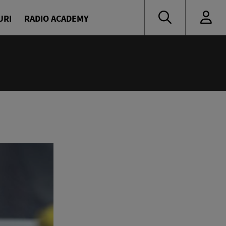
URI
RADIO ACADEMY
:00
ress
escu