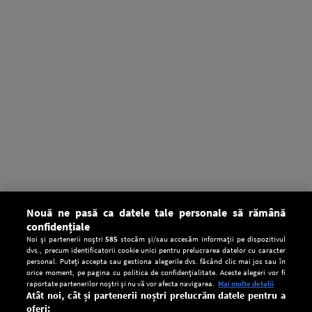
Nouă ne pasă ca datele tale personale să rămână
confidențiale
Noi și partenerii noștri
585
stocăm și/sau accesăm informații pe dispozitivul
dvs., precum identificatorii cookie unici pentru prelucrarea datelor cu caracter
personal. Puteți accepta sau gestiona alegerile dvs. făcând clic mai jos sau în
orice moment, pe pagina cu politica de confidențialitate. Aceste alegeri vor fi
raportate partenerilor noștri și nu vă vor afecta navigarea.
Mai multe detalii
Atât noi, cât și partenerii noștri prelucrăm datele pentru a
oferi: