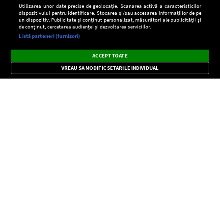
Utilizarea unor date precise de geolocație. Scanarea activă a caracteristicilor
dispozitivului pentru identificare. Stocarea și/sau accesarea informațiilor de pe
un dispozitiv. Publicitate și conținut personalizat, măsurători ale publicității și
de conținut, cercetarea audienței și dezvoltarea serviciilor.
Setări:
Listă parteneri (furnizori)
Ascultă Europa FM în aplicație
Dark
×
Instalează
Radio live, podcasturi, știri și alerte
ACCEPT TOATE
Mode
importante.
VREAU SA MODIFIC SETARILE INDIVIDUAL
CONFIDENŢIALITATE
Copyright © Europa FM. Toate drepturile rezervate. 2026
SOCIAL