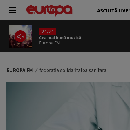
ASCULTĂ LIVE!
24/24
ACASĂ
Cea mai bună muzică
Europa FM
ȘTIRI
RADIO
EUROPA FM
federatia solidaritatea sanitara
CONCURSURI
PODCAST
ASCULTĂ LIVE