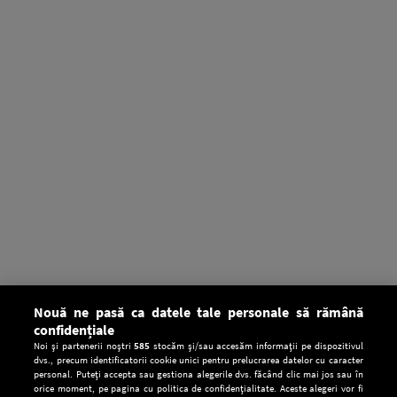
Nouă ne pasă ca datele tale personale să rămână
confidențiale
Noi și partenerii noștri
585
stocăm și/sau accesăm informații pe dispozitivul
dvs., precum identificatorii cookie unici pentru prelucrarea datelor cu caracter
personal. Puteți accepta sau gestiona alegerile dvs. făcând clic mai jos sau în
orice moment, pe pagina cu politica de confidențialitate. Aceste alegeri vor fi