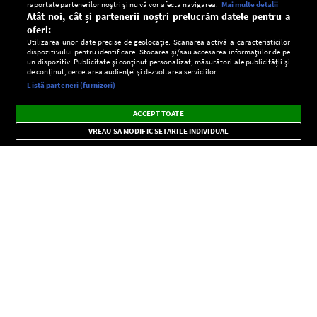
raportate partenerilor noștri și nu vă vor afecta navigarea.
Mai multe detalii
Atât noi, cât și partenerii noștri prelucrăm datele pentru a
oferi:
Utilizarea unor date precise de geolocație. Scanarea activă a caracteristicilor
dispozitivului pentru identificare. Stocarea și/sau accesarea informațiilor de pe
un dispozitiv. Publicitate și conținut personalizat, măsurători ale publicității și
de conținut, cercetarea audienței și dezvoltarea serviciilor.
Setări:
Listă parteneri (furnizori)
Ascultă Europa FM în aplicație
Dark
×
Instalează
Radio live, podcasturi, știri și alerte
ACCEPT TOATE
Mode
importante.
VREAU SA MODIFIC SETARILE INDIVIDUAL
CONFIDENŢIALITATE
Copyright © Europa FM. Toate drepturile rezervate. 2026
SOCIAL