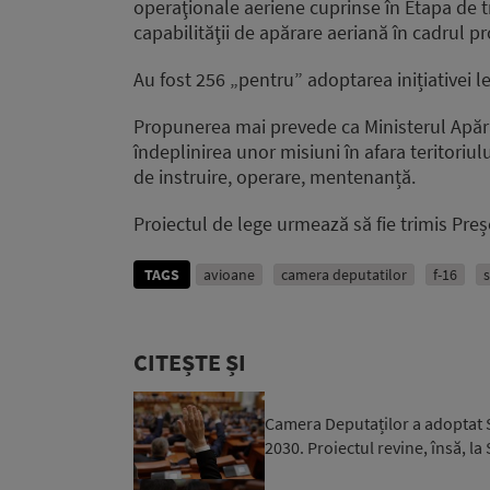
operaţionale aeriene cuprinse în Etapa de tr
capabilităţii de apărare aeriană în cadrul p
Au fost 256 „pentru” adoptarea inițiativei le
Propunerea mai prevede ca Ministerul Apărăr
îndeplinirea unor misiuni în afara teritoriul
de instruire, operare, mentenanță.
Proiectul de lege urmează să fie trimis Pr
TAGS
avioane
camera deputatilor
f-16
s
CITEȘTE ȘI
Camera Deputaților a adoptat S
2030. Proiectul revine, însă, la