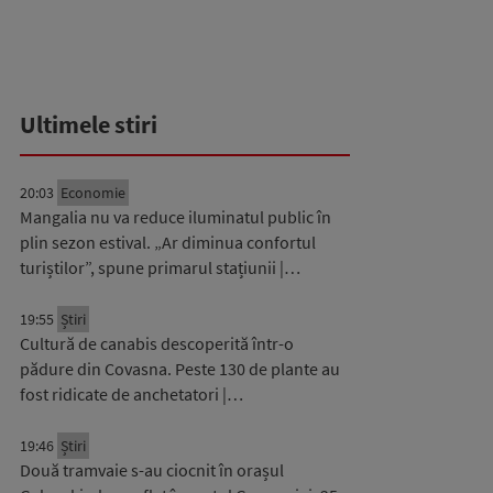
Ultimele stiri
20:03
Economie
Mangalia nu va reduce iluminatul public în
plin sezon estival. „Ar diminua confortul
turiștilor”, spune primarul stațiunii |…
19:55
Știri
Cultură de canabis descoperită într-o
pădure din Covasna. Peste 130 de plante au
fost ridicate de anchetatori |…
19:46
Știri
Două tramvaie s-au ciocnit în orașul