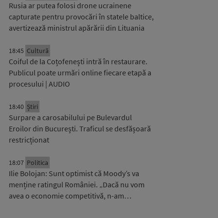
Rusia ar putea folosi drone ucrainene
capturate pentru provocări în statele baltice,
avertizează ministrul apărării din Lituania
18:45
Cultură
Coiful de la Coțofenești intră în restaurare.
Publicul poate urmări online fiecare etapă a
procesului | AUDIO
18:40
Știri
Surpare a carosabilului pe Bulevardul
Eroilor din București. Traficul se desfășoară
restricționat
18:07
Politica
Ilie Bolojan: Sunt optimist că Moody’s va
menține ratingul României. „Dacă nu vom
avea o economie competitivă, n-am…