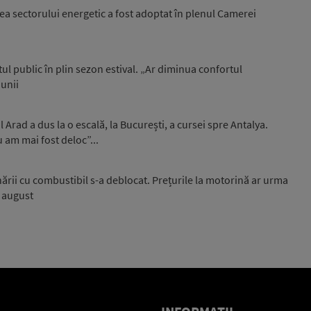
ea sectorului energetic a fost adoptat în plenul Camerei
l public în plin sezon estival. „Ar diminua confortul
iunii
Arad a dus la o escală, la București, a cursei spre Antalya.
u am mai fost deloc”...
onării cu combustibil s-a deblocat. Prețurile la motorină ar urma
i august