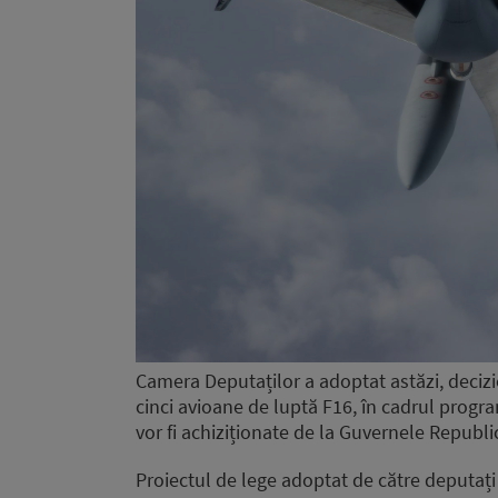
Camera Deputaților a adoptat astăzi, decizi
cinci avioane de luptă F16, în cadrul progr
vor fi achiziționate de la Guvernele Republ
Proiectul de lege adoptat de către deputați 