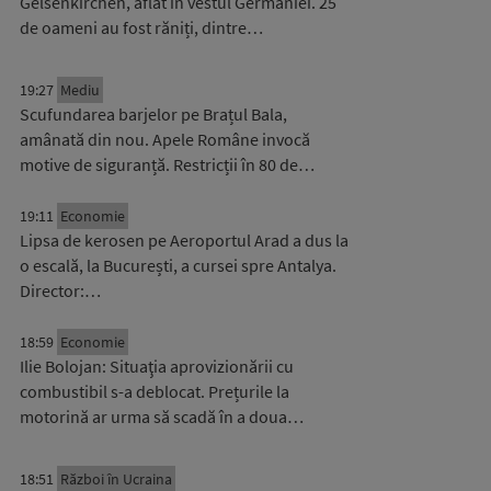
Gelsenkirchen, aflat în vestul Germaniei. 25
de oameni au fost răniți, dintre…
19:27
Mediu
Scufundarea barjelor pe Brațul Bala,
amânată din nou. Apele Române invocă
motive de siguranță. Restricții în 80 de…
19:11
Economie
Lipsa de kerosen pe Aeroportul Arad a dus la
o escală, la București, a cursei spre Antalya.
Director:…
18:59
Economie
Ilie Bolojan: Situaţia aprovizionării cu
combustibil s-a deblocat. Prețurile la
motorină ar urma să scadă în a doua…
18:51
Război în Ucraina