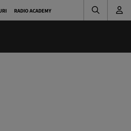
URI
RADIO ACADEMY
nă muzică