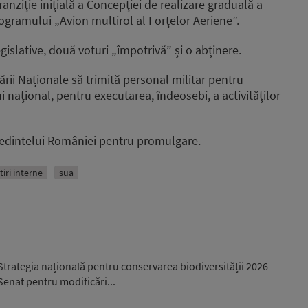
anziţie iniţială a Concepţiei de realizare graduală a
rogramului „Avion multirol al Forţelor Aeriene”.
gislative, două voturi „împotrivă” și o abținere.
ii Naționale să trimită personal militar pentru
ui național, pentru executarea, îndeosebi, a activităților
eședintelui României pentru promulgare.
tiri interne
sua
trategia națională pentru conservarea biodiversității 2026-
 Senat pentru modificări...