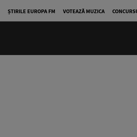
ȘTIRILE EUROPA FM
VOTEAZĂ MUZICA
CONCURS
24/24
Cea mai bu
Europa FM