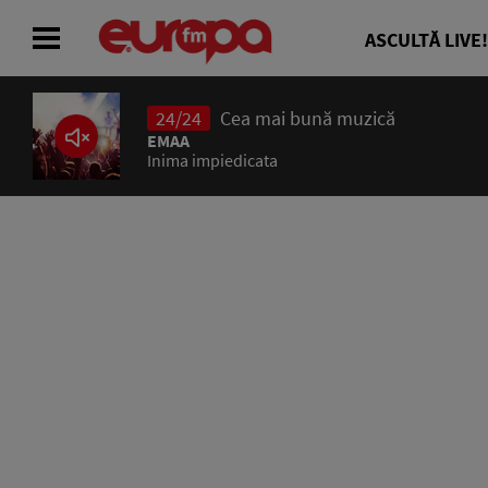
ASCULTĂ LIVE!
24/24
Cea mai bună muzică
ACASĂ
EMAA
Inima impiedicata
ȘTIRI
RADIO
CONCURSURI
PODCAST
ASCULTĂ LIVE