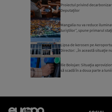
Proiectul privind decarbonizar
Deputaților
Mangalia nu va reduce iluminatu
turiștilor”, spune primarul staț
Lipsa de kerosen pe Aeroportul 
Director: „În această situație n
Ilie Bolojan: Situaţia aprovizi
să scadă în a doua parte a luni