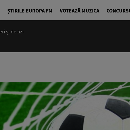
ȘTIRILE EUROPA FM
VOTEAZĂ MUZICA
CONCURS
14:00 - 23:55
Cea mai bună muzică de ieri și de azi
EuropaFM