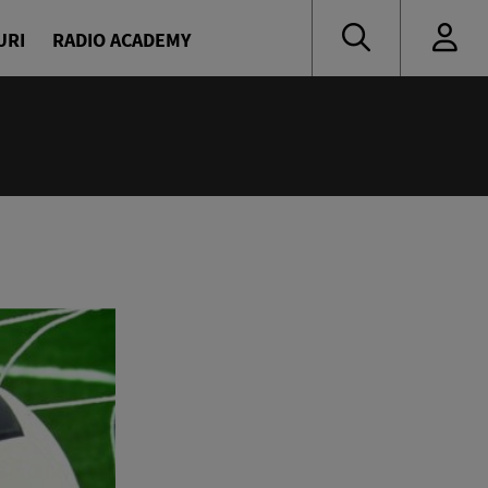
URI
RADIO ACADEMY