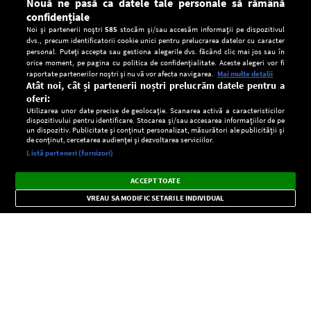
Nouă ne pasă ca datele tale personale să rămână
confidențiale
Noi și partenerii noștri
585
stocăm și/sau accesăm informații pe dispozitivul
dvs., precum identificatorii cookie unici pentru prelucrarea datelor cu caracter
personal. Puteți accepta sau gestiona alegerile dvs. făcând clic mai jos sau în
orice moment, pe pagina cu politica de confidențialitate. Aceste alegeri vor fi
raportate partenerilor noștri și nu vă vor afecta navigarea.
Mai multe detalii
Atât noi, cât și partenerii noștri prelucrăm datele pentru a
oferi:
Utilizarea unor date precise de geolocație. Scanarea activă a caracteristicilor
dispozitivului pentru identificare. Stocarea și/sau accesarea informațiilor de pe
un dispozitiv. Publicitate și conținut personalizat, măsurători ale publicității și
de conținut, cercetarea audienței și dezvoltarea serviciilor.
Setări:
Listă parteneri (furnizori)
Ascultă Europa FM în aplicație
Dark
×
Instalează
Radio live, podcasturi, știri și alerte
ACCEPT TOATE
Mode
importante.
VREAU SA MODIFIC SETARILE INDIVIDUAL
CONFIDENŢIALITATE