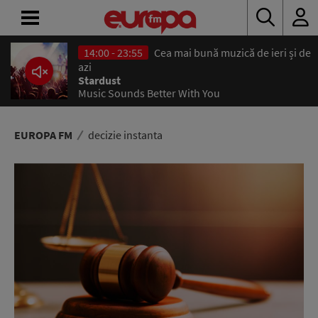
14:00 - 23:55
Cea mai bună muzică de ieri și de
ACASĂ
azi
Stardust
Music Sounds Better With You
ȘTIRI
RADIO
EUROPA FM
decizie instanta
CONCURSURI
PODCAST
ASCULTĂ
LIVE