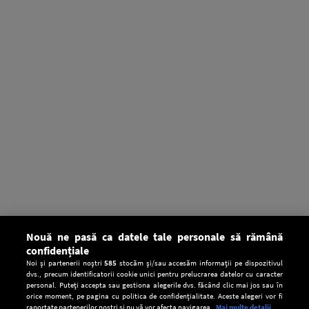
Nouă ne pasă ca datele tale personale să rămână
confidențiale
Noi și partenerii noștri
585
stocăm și/sau accesăm informații pe dispozitivul
dvs., precum identificatorii cookie unici pentru prelucrarea datelor cu caracter
personal. Puteți accepta sau gestiona alegerile dvs. făcând clic mai jos sau în
orice moment, pe pagina cu politica de confidențialitate. Aceste alegeri vor fi
raportate partenerilor noștri și nu vă vor afecta navigarea.
Mai multe detalii