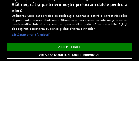
Atât noi, cât și partenerii noștri prelucrăm datele pentru a
oferi:
Utilizarea unor date precise de geolocație. Scanarea activă a caracteristicilor
dispozitivului pentru identificare. Stocarea și/sau accesarea informațiilor de pe
un dispozitiv. Publicitate și conținut personalizat, măsurători ale publicității și
de conținut, cercetarea audienței și dezvoltarea serviciilor.
Setări:
Listă parteneri (furnizori)
Ascultă Europa FM în aplicație
Dark
×
Instalează
Radio live, podcasturi, știri și alerte
ACCEPT TOATE
Mode
importante.
VREAU SA MODIFIC SETARILE INDIVIDUAL
CONFIDENŢIALITATE
Copyright © Europa FM. Toate drepturile rezervate. 2026
SOCIAL