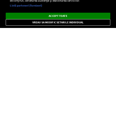
de conținut, cercetarea audienței și dezvoltarea serviciilor.
Setări:
Listă parteneri (furnizori)
Ascultă Europa FM în aplicație
Dark
×
Instalează
Radio live, podcasturi, știri și alerte
ACCEPT TOATE
Mode
importante.
VREAU SA MODIFIC SETARILE INDIVIDUAL
CONFIDENŢIALITATE
Copyright © Europa FM. Toate drepturile rezervate. 2026
SOCIAL