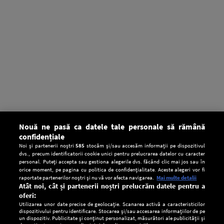
Nouă ne pasă ca datele tale personale să rămână
confidențiale
Noi și partenerii noștri
585
stocăm și/sau accesăm informații pe dispozitivul
dvs., precum identificatorii cookie unici pentru prelucrarea datelor cu caracter
personal. Puteți accepta sau gestiona alegerile dvs. făcând clic mai jos sau în
orice moment, pe pagina cu politica de confidențialitate. Aceste alegeri vor fi
raportate partenerilor noștri și nu vă vor afecta navigarea.
Mai multe detalii
Atât noi, cât și partenerii noștri prelucrăm datele pentru a
oferi:
Utilizarea unor date precise de geolocație. Scanarea activă a caracteristicilor
dispozitivului pentru identificare. Stocarea și/sau accesarea informațiilor de pe
un dispozitiv. Publicitate și conținut personalizat, măsurători ale publicității și