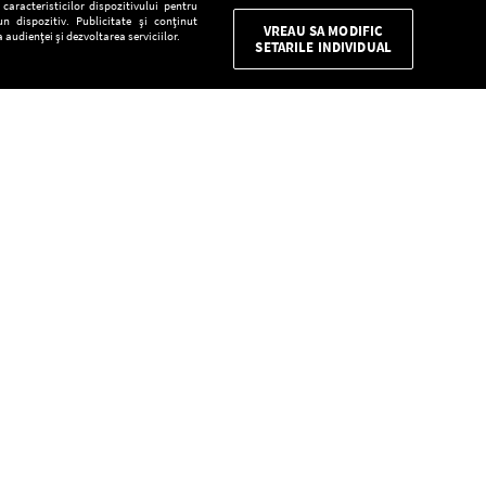
aracteristicilor dispozitivului pentru
n dispozitiv. Publicitate și conținut
VREAU SA MODIFIC
 audienței și dezvoltarea serviciilor.
SETARILE INDIVIDUAL
CONFIDENŢIALITATE
Descarcă gratuit aplicaţia Europa FM pentru
smartphone:
E