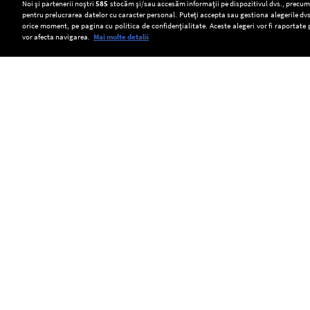
Setări:
Noi și partenerii noștri
585
stocăm și/sau accesăm informații pe dispozitivul dvs., precum i
pentru prelucrarea datelor cu caracter personal. Puteți accepta sau gestiona alegerile dvs
Dark Mode
orice moment, pe pagina cu politica de confidențialitate. Aceste alegeri vor fi raportate 
vor afecta navigarea.
Mai multe detalii
SOCIAL
Castelul
ELCEN
Cioban,
Mikó
a
atacat
din
oprit
de
Copyright © Europa FM. Toate drepturile
rezervate. 2026
Covasna
preventiv
urs
se
CET
în
redeschide
Grozăvești
Masivul
în
din
Iezer-
septembrie,
cauza
Păpușa.
după
caniculei.
Salvamontiștii
o
Furnizarea
intervin