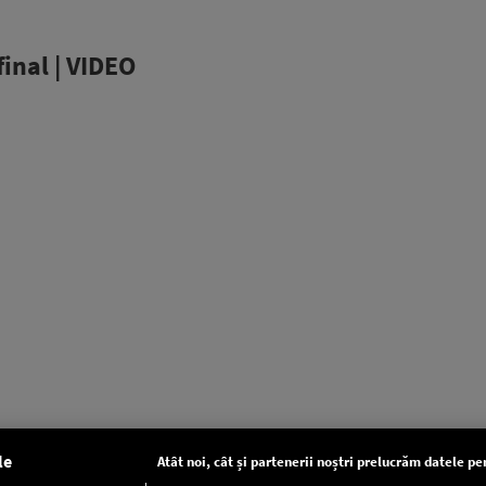
final | VIDEO
le
Atât noi, cât și partenerii noștri prelucrăm datele pen