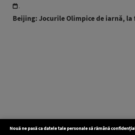
.
Beijing: Jocurile Olimpice de iarnă, la 
Nouă ne pasă ca datele tale personale să rămână confidenția