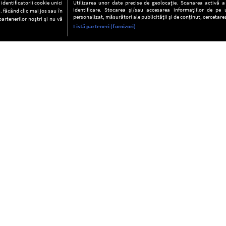
dentificatorii cookie unici
Utilizarea unor date precise de geolocație. Scanarea activă a c
identificare. Stocarea și/sau accesarea informațiilor de pe u
. făcând clic mai jos sau în
personalizat, măsurători ale publicității și de conținut, cercetarea
partenerilor noștri și nu vă
Listă parteneri (furnizori)
INFORMAŢII
FAQ
Valori editoriale
POLITICA DE CONFIDENŢIALITAT
Termeni şi condiţii
Notă de Informare
Despre cookies
Regulament general
GDPR
Contact