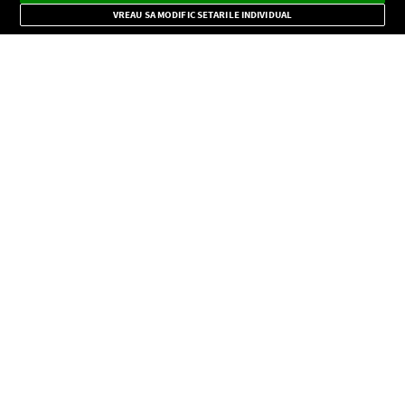
Mode
importante.
VREAU SA MODIFIC SETARILE INDIVIDUAL
CONFIDENŢIALITATE
Copyright © Europa FM. Toate drepturile rezervate. 2026
SOCIAL
INFORMAŢII