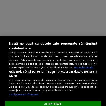
Nouă ne pasă ca datele tale personale să rămână
confidențiale
Noi și partenerii noștri
585
stocăm și/sau accesăm informații pe dispozitivul
dvs., precum identificatorii cookie unici pentru prelucrarea datelor cu caracter
personal. Puteți accepta sau gestiona alegerile dvs. făcând clic mai jos sau în
orice moment, pe pagina cu politica de confidențialitate. Aceste alegeri vor fi
raportate partenerilor noștri și nu vă vor afecta navigarea.
Mai multe detalii
Atât noi, cât și partenerii noștri prelucrăm datele pentru a
oferi:
Utilizarea unor date precise de geolocație. Scanarea activă a caracteristicilor
dispozitivului pentru identificare. Stocarea și/sau accesarea informațiilor de pe
un dispozitiv. Publicitate și conținut personalizat, măsurători ale publicității și
de conținut, cercetarea audienței și dezvoltarea serviciilor.
Setări:
Listă parteneri (furnizori)
Ascultă Europa FM în aplicație
Dark
×
Instalează
Radio live, podcasturi, știri și alerte
ACCEPT TOATE