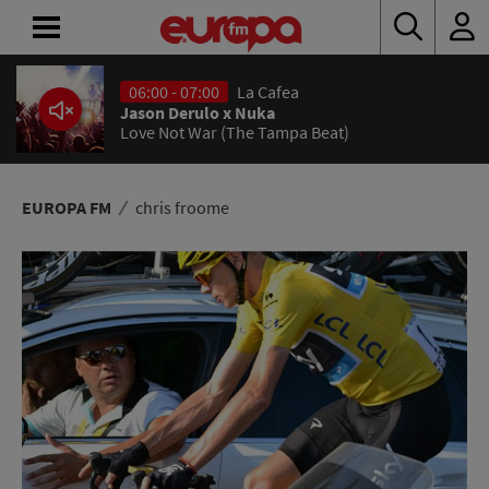
06:00 - 07:00
La Cafea
ACASĂ
Jason Derulo x Nuka
Love Not War (The Tampa Beat)
ȘTIRI
RADIO
EUROPA FM
chris froome
CONCURSURI
PODCAST
ASCULTĂ
LIVE