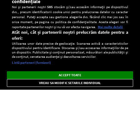
confidențiale
Noi și partenerii noștri
585
stocăm și/sau accesăm informații pe dispozitivul
dvs., precum identificatorii cookie unici pentru prelucrarea datelor cu caracter
personal. Puteți accepta sau gestiona alegerile dvs. făcând clic mai jos sau în
orice moment, pe pagina cu politica de confidențialitate. Aceste alegeri vor fi
raportate partenerilor noștri și nu vă vor afecta navigarea.
Mai multe detalii
Atât noi, cât și partenerii noștri prelucrăm datele pentru a
oferi:
Utilizarea unor date precise de geolocație. Scanarea activă a caracteristicilor
dispozitivului pentru identificare. Stocarea și/sau accesarea informațiilor de pe
un dispozitiv. Publicitate și conținut personalizat, măsurători ale publicității și
de conținut, cercetarea audienței și dezvoltarea serviciilor.
Setări:
Listă parteneri (furnizori)
Ascultă Europa FM în aplicație
Dark
×
Instalează
Radio live, podcasturi, știri și alerte
ACCEPT TOATE
Mode
importante.
VREAU SA MODIFIC SETARILE INDIVIDUAL
CONFIDENŢIALITATE
Copyright © Europa FM. Toate drepturile rezervate. 2026