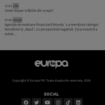
11:01
Life
Unde dispar vrăbiile din orașe?
07:09
Social
Agenția de evaluare financiară Moody`s a menținut ratingul
României la „Baa3”, cu perspectivă negativă. Țara noastră a
evitat…
Copyright © Europa FM. Toate drepturile rezervate. 2026
SOCIAL