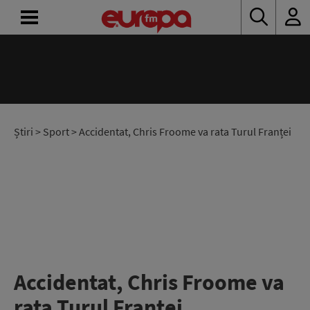
ACASĂ
ȘTIRI
RADIO
Știri
>
Sport
> Accidentat, Chris Froome va rata Turul Franței
CONCURSURI
PODCAST
ASCULTĂ
LIVE
Accidentat, Chris Froome va
rata Turul Franței