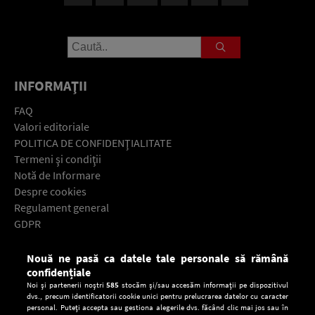
INFORMAŢII
FAQ
Valori editoriale
POLITICA DE CONFIDENŢIALITATE
Termeni şi condiţii
Notă de Informare
Despre cookies
Regulament general
GDPR
Contact
Nouă ne pasă ca datele tale personale să rămână
Descarcă gratuit aplicaţia Europa FM pentru smartphone:
confidențiale
Noi și partenerii noștri
585
stocăm și/sau accesăm informații pe dispozitivul
dvs., precum identificatorii cookie unici pentru prelucrarea datelor cu caracter
personal. Puteți accepta sau gestiona alegerile dvs. făcând clic mai jos sau în