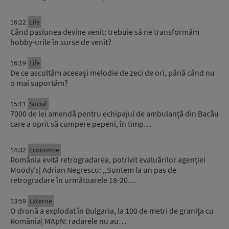
16:22
Life
Când pasiunea devine venit: trebuie să ne transformăm
hobby-urile în surse de venit?
16:19
Life
De ce ascultăm aceeași melodie de zeci de ori, până când nu
o mai suportăm?
15:11
Social
7000 de lei amendă pentru echipajul de ambulanță din Bacău
care a oprit să cumpere pepeni, în timp…
14:32
Economie
România evită retrogradarea, potrivit evaluărilor agenției
Moody’s| Adrian Negrescu: ,,Suntem la un pas de
retrogradare în următoarele 18-20…
13:59
Externe
O dronă a explodat în Bulgaria, la 100 de metri de granița cu
România| MApN: radarele nu au…