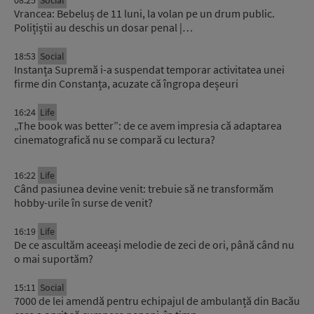
08:25
Social
Vrancea: Bebeluș de 11 luni, la volan pe un drum public.
Polițiștii au deschis un dosar penal |…
18:53
Social
Instanța Supremă i-a suspendat temporar activitatea unei
firme din Constanța, acuzate că îngropa deșeuri
16:24
Life
„The book was better”: de ce avem impresia că adaptarea
cinematografică nu se compară cu lectura?
16:22
Life
Când pasiunea devine venit: trebuie să ne transformăm
hobby-urile în surse de venit?
16:19
Life
De ce ascultăm aceeași melodie de zeci de ori, până când nu
o mai suportăm?
15:11
Social
7000 de lei amendă pentru echipajul de ambulanță din Bacău