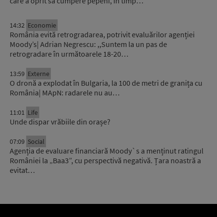
care a oprit să cumpere pepeni, în timp…
14:32
Economie
România evită retrogradarea, potrivit evaluărilor agenției
Moody’s| Adrian Negrescu: ,,Suntem la un pas de
retrogradare în următoarele 18-20…
13:59
Externe
O dronă a explodat în Bulgaria, la 100 de metri de granița cu
România| MApN: radarele nu au…
11:01
Life
Unde dispar vrăbiile din orașe?
07:09
Social
Agenția de evaluare financiară Moody`s a menținut ratingul
României la „Baa3”, cu perspectivă negativă. Țara noastră a
evitat…