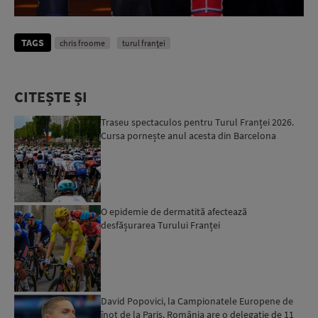
TAGS
chris froome
turul franţei
CITEȘTE ȘI
Traseu spectaculos pentru Turul Franței 2026.
Cursa pornește anul acesta din Barcelona
O epidemie de dermatită afectează
desfășurarea Turului Franței
David Popovici, la Campionatele Europene de
înot de la Paris. România are o delegație de 11