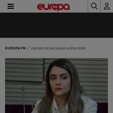
ACASĂ
ȘTIRI
RADIO
EUROPA FM
camine de persoane vulnerabile
CONCURSURI
PODCAST
ASCULTĂ
LIVE