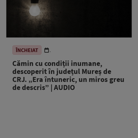
ÎNCHEIAT
.
Cămin cu condiții inumane,
descoperit în județul Mureș de
CRJ. „Era întuneric, un miros greu
de descris” | AUDIO