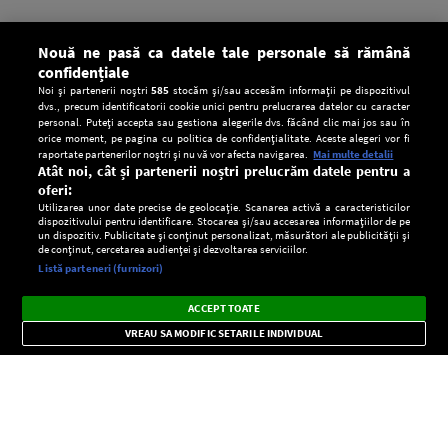
Nouă ne pasă ca datele tale personale să rămână
confidențiale
Noi și partenerii noștri
585
stocăm și/sau accesăm informații pe dispozitivul
dvs., precum identificatorii cookie unici pentru prelucrarea datelor cu caracter
personal. Puteți accepta sau gestiona alegerile dvs. făcând clic mai jos sau în
orice moment, pe pagina cu politica de confidențialitate. Aceste alegeri vor fi
raportate partenerilor noștri și nu vă vor afecta navigarea.
Mai multe detalii
Atât noi, cât și partenerii noștri prelucrăm datele pentru a
oferi:
Utilizarea unor date precise de geolocație. Scanarea activă a caracteristicilor
dispozitivului pentru identificare. Stocarea și/sau accesarea informațiilor de pe
un dispozitiv. Publicitate și conținut personalizat, măsurători ale publicității și
de conținut, cercetarea audienței și dezvoltarea serviciilor.
Setări:
Listă parteneri (furnizori)
Ascultă Europa FM în aplicație
Dark
×
Instalează
Radio live, podcasturi, știri și alerte
ACCEPT TOATE
Mode
importante.
VREAU SA MODIFIC SETARILE INDIVIDUAL
CONFIDENŢIALITATE