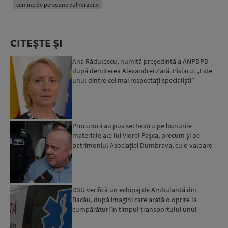
camine de persoane vulnerabile
CITEȘTE ȘI
Ana Rădulescu, numită președintă a ANPDPD
după demiterea Alexandrei Zară. Pîslaru: „Este
unul dintre cei mai respectați specialiști”
Procurorii au pus sechestru pe bunurile
materiale ale lui Viorel Pașca, precum și pe
patrimoniul Asociației Dumbrava, cu o valoare
totală de peste 6 m...
DSU verifică un echipaj de Ambulanță din
Bacău, după imagini care arată o oprire la
cumpărături în timpul transportului unui
pacient