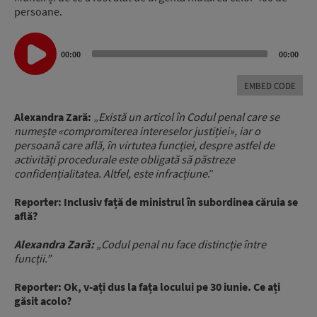
persoane.
Audio
Player
00:00
00:00
EMBED CODE
Alexandra Zară:
„
Există un articol în Codul penal care se
numește «compromiterea intereselor justiției», iar o
persoană care află, în virtutea funcției, despre astfel de
activități procedurale este obligată să păstreze
confidențialitatea. Altfel, este infracțiune
.”
Reporter:
Inclusiv față de ministrul în subordinea căruia se
află?
Alexandra Zară:
„Codul penal nu face distincție între
funcții.”
Reporter:
Ok, v-ați dus la fața locului pe 30 iunie. Ce ați
găsit acolo?