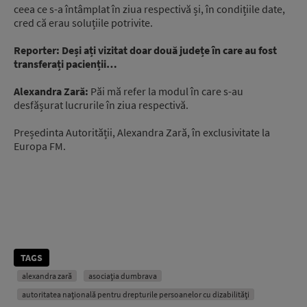
ceea ce s-a întâmplat în ziua respectivă și, în condițiile date,
cred că erau soluțiile potrivite.
Reporter:
Deși ați vizitat doar două județe în care au fost
transferați pacienții…
Alexandra Zară:
Păi mă refer la modul în care s-au
desfășurat lucrurile în ziua respectivă.
Președinta Autorității, Alexandra Zară, în exclusivitate la
Europa FM.
TAGS
alexandra zară
asociația dumbrava
autoritatea națională pentru drepturile persoanelor cu dizabilități