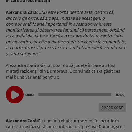
în care au fost mutați?
Alexandra Zară:
„Nu este vorba despre asta, pentru că,
dincolo de orice, să zic așa, mutare de acest gen, o
componentă foarte importantă în acest domeniu este
monitorizarea și observarea faptului că persoanele, oricând
au o astfel de mutare, fie că e o mutare dintr-un centru într-
un alt centru, fie că e o mutare dintr-un centru în comunitate,
au parte de acest proces în care sunt observate în continuare
și sunt sprijinite.”
Alexandra Zară a vizitat doar două județe în care au fost
mutați rezidenții din Dumbrava. E convinsă că s-a găsit cea
mai bună variantă pentru ei.
Audio
Player
00:00
00:00
EMBED CODE
Alexandra Zară:
Eu i-am întrebat cum se simt în locurile în
care stau astăzi și răspunsurile au fost pozitive.Dar n-aș vrea