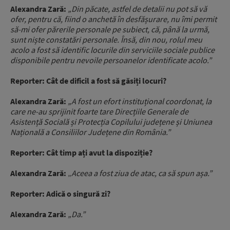
Alexandra Zară:
„Din păcate, astfel de detalii nu pot să vă
ofer, pentru că, fiind o anchetă în desfășurare, nu îmi permit
să-mi ofer părerile personale pe subiect, că, până la urmă,
sunt niște constatări personale. Însă, din nou, rolul meu
acolo a fost să identific locurile din serviciile sociale publice
disponibile pentru nevoile persoanelor identificate acolo.”
Reporter:
Cât de dificil a fost să găsiți locuri?
Alexandra Zară:
„A fost un efort instituțional coordonat, la
care ne-au sprijinit foarte tare Direcțiile Generale de
Asistență Socială și Protecția Copilului județene și Uniunea
Națională a Consiliilor Județene din România.”
Reporter:
Cât timp ați avut la dispoziție?
Alexandra Zară:
„
Aceea a fost ziua de atac, ca să spun așa.”
Reporter:
Adică o singură zi?
Alexandra Zară:
„Da.”