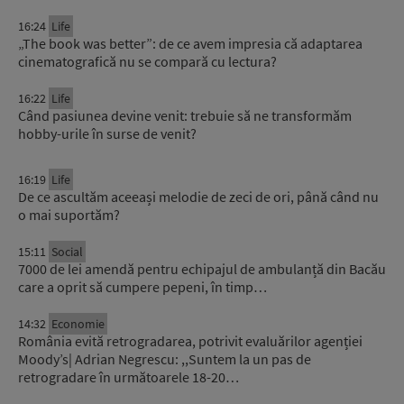
16:24
Life
„The book was better”: de ce avem impresia că adaptarea
cinematografică nu se compară cu lectura?
16:22
Life
Când pasiunea devine venit: trebuie să ne transformăm
hobby-urile în surse de venit?
16:19
Life
De ce ascultăm aceeași melodie de zeci de ori, până când nu
o mai suportăm?
15:11
Social
7000 de lei amendă pentru echipajul de ambulanță din Bacău
care a oprit să cumpere pepeni, în timp…
14:32
Economie
România evită retrogradarea, potrivit evaluărilor agenției
Moody’s| Adrian Negrescu: ,,Suntem la un pas de
retrogradare în următoarele 18-20…