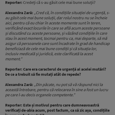
Reporter:
Credeți că s-au găsit cele mai bune soluții?
Alexandra Zară:
„Cred că, în condițiile situației de urgență, s-
au găsit cele mai bune soluții, dar rolul nostru nu se încheie
aici, pentru că eu chiar în aceste momente sunt în teren,
verificând exact locurile în care se află acum aceste persoane
și discutând cu aceste persoane, și văzând condițiile în care
stau în acest moment, tocmai pentru ca, mai departe, să mă
asigur că persoanele care sunt încadrate în grad de handicap
beneficiază de cele mai bune condiții și că situația lor,
inclusiv medicală și juridică, este clarificată la acest
moment.”
Reporter:
Care era caracterul de urgență al acelei mutări?
De ce a trebuit să fie mutați atât de repede?
Alexandra Zară:
„Din păcate, nu pot să vă răspund nici la
această întrebare, pentru că relocarea în sine a fost un lucru
pe care l-au decis organele competente.”
Reporter:
Este și motivul pentru care dumneavoastră
verificați de-abia acum, post factum, ca să zic așa, condițiile