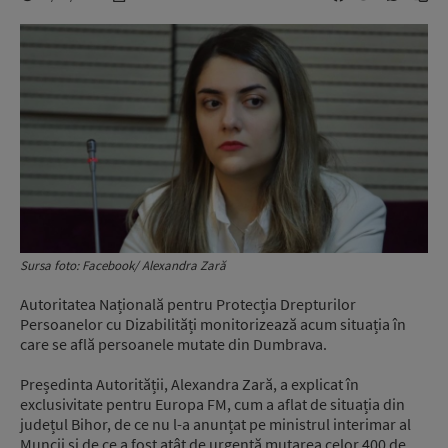
Sursa foto: Facebook/ Alexandra Zară
Autoritatea Națională pentru Protecția Drepturilor
Persoanelor cu Dizabilități monitorizează acum situația în
care se află persoanele mutate din Dumbrava.
Președinta Autorității, Alexandra Zară, a explicat în
exclusivitate pentru Europa FM, cum a aflat de situația din
județul Bihor, de ce nu l-a anunțat pe ministrul interimar al
Muncii și de ce a fost atât de urgentă mutarea celor 400 de