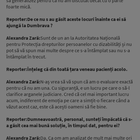
să generalizez pentru că nu am discutat decât cu o parte
foarte mică.
Reporter:De ce nu s au găsit aceste locuri înainte ca ei să
ajungă la Dumbrava ?
Alexandra Zară:
Sunt de un an la Autoritatea Națională
pentru Protecția drepturilor persoanelor cu dizabilități și nu
pot să vă spun mai multe despre ce s-a întâmplat sau nu s-a
întâmplat în trecut.
Reporter:Înțeleg că din toată țara veneau pacienți acolo.
Alexandra Zară:
N-aș vrea să vă spun că am o evaluare exactă
pentru că nu am una. Cu siguranță, e un lucru pe care o să-l
clarifice arganele judiciare. Cred că cel mai important lucru
acum, indiferent de emoția pe care a simțit-o fiecare când a
văzut acest caz, este că acești oameni să fie bine.
Reporter:Dumneavoastră, personal, sunteți împăcată că s-
a găsit cea mai bună soluție, în timpul dat, pentru ei?
Alexandra Zară:
Da. Ca om am analizat de mult mai multe ori