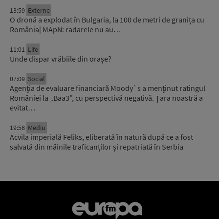
13:59
Externe
O dronă a explodat în Bulgaria, la 100 de metri de granița cu
România| MApN: radarele nu au…
11:01
Life
Unde dispar vrăbiile din orașe?
07:09
Social
Agenția de evaluare financiară Moody`s a menținut ratingul
României la „Baa3”, cu perspectivă negativă. Țara noastră a
evitat…
19:58
Mediu
Acvila imperială Feliks, eliberată în natură după ce a fost
salvată din mâinile traficanților și repatriată în Serbia