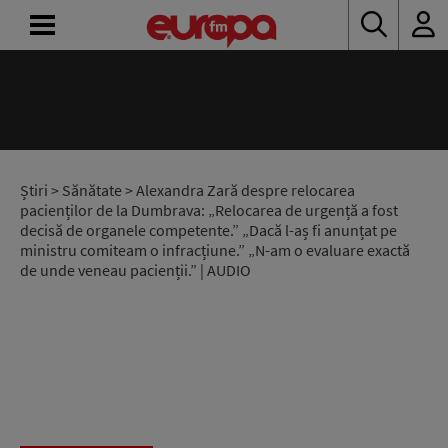
ACASĂ
ȘTIRI
RADIO
Știri
>
Sănătate
> Alexandra Zară despre relocarea
pacienților de la Dumbrava: „Relocarea de urgență a fost
decisă de organele competente.” „Dacă l-aș fi anunțat pe
CONCURSURI
ministru comiteam o infracțiune.” „N-am o evaluare exactă
de unde veneau pacienții.” | AUDIO
PODCAST
ASCULTĂ
LIVE