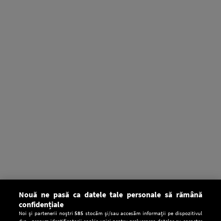
Nouă ne pasă ca datele tale personale să rămână
confidențiale
Noi și partenerii noștri
585
stocăm și/sau accesăm informații pe dispozitivul
dvs., precum identificatorii cookie unici pentru prelucrarea datelor cu caracter