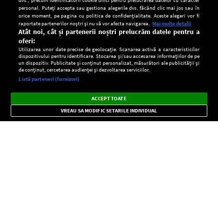
personal. Puteți accepta sau gestiona alegerile dvs. făcând clic mai jos sau în
orice moment, pe pagina cu politica de confidențialitate. Aceste alegeri vor fi
raportate partenerilor noștri și nu vă vor afecta navigarea.
Mai multe detalii
Atât noi, cât și partenerii noștri prelucrăm datele pentru a
oferi:
Utilizarea unor date precise de geolocație. Scanarea activă a caracteristicilor
dispozitivului pentru identificare. Stocarea și/sau accesarea informațiilor de pe
un dispozitiv. Publicitate și conținut personalizat, măsurători ale publicității și
de conținut, cercetarea audienței și dezvoltarea serviciilor.
Setări:
Listă parteneri (furnizori)
Ascultă Europa FM în aplicație
Dark
×
Instalează
Radio live, podcasturi, știri și alerte
ACCEPT TOATE
Mode
importante.
VREAU SA MODIFIC SETARILE INDIVIDUAL
CONFIDENŢIALITATE
Copyright © Europa FM. Toate drepturile rezervate. 2026