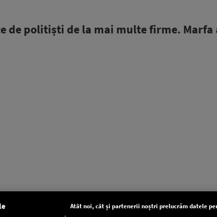
e de politiști de la mai multe firme. Marfa a
le
Atât noi, cât și partenerii noștri prelucrăm datele pen