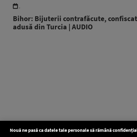
.
Bihor: Bijuterii contrafăcute, confiscat
adusă din Turcia | AUDIO
Nouă ne pasă ca datele tale personale să rămână confidenția