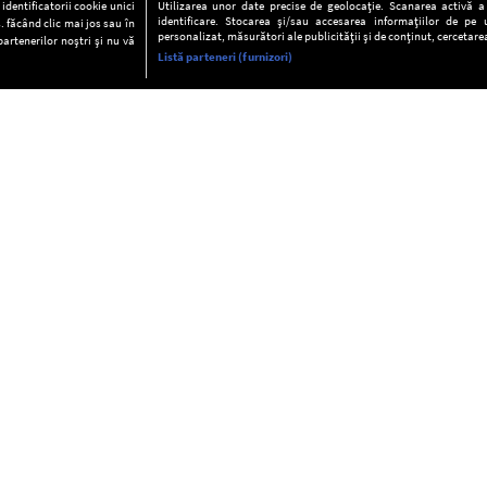
dentificatorii cookie unici
Utilizarea unor date precise de geolocație. Scanarea activă a c
identificare. Stocarea și/sau accesarea informațiilor de pe u
. făcând clic mai jos sau în
personalizat, măsurători ale publicității și de conținut, cercetarea
partenerilor noștri și nu vă
Listă parteneri (furnizori)
INFORMAŢII
FAQ
Valori editoriale
POLITICA DE CONFIDENŢIALITAT
Termeni şi condiţii
Notă de Informare
Despre cookies
Regulament general
GDPR
Contact