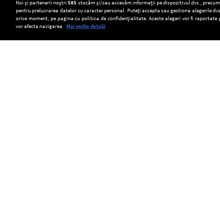
Setări:
Noi și partenerii noștri
585
stocăm și/sau accesăm informații pe dispozitivul dvs., precum i
pentru prelucrarea datelor cu caracter personal. Puteți accepta sau gestiona alegerile dvs
Dark Mode
orice moment, pe pagina cu politica de confidențialitate. Aceste alegeri vor fi raportate 
vor afecta navigarea.
Mai multe detalii
SOCIAL
Mangalia
Cultură
Două
nu
de
tramvaie
va
canabis
s-
Copyright © Europa FM. Toate drepturile
rezervate. 2026
reduce
descoperită
au
iluminatul
într-
ciocnit
public
o
în
în
pădure
orașul
plin
din
Gelsenkirchen,
sezon
Covasna.
aflat
estival.
Peste
în