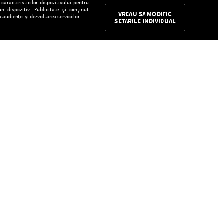
aracteristicilor dispozitivului pentru
n dispozitiv. Publicitate și conținut
VREAU SA MODIFIC
 audienței și dezvoltarea serviciilor.
SETARILE INDIVIDUAL
CONFIDENŢIALITATE
Descarcă gratuit aplicaţia Europa FM pentru
smartphone:
E