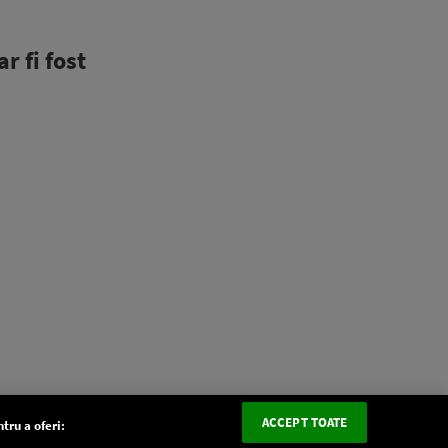
r fi fost
ACCEPT TOATE
tru a oferi: