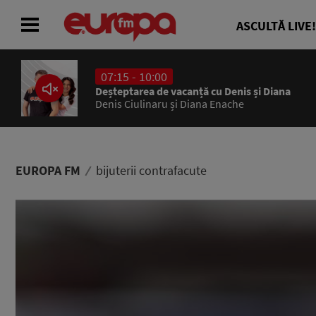
ASCULTĂ LIVE!
07:15 - 10:00
ACASĂ
Deșteptarea de vacanță cu Denis și Diana
Denis Ciulinaru și Diana Enache
ȘTIRI
RADIO
EUROPA FM
bijuterii contrafacute
CONCURSURI
PODCAST
ASCULTĂ LIVE