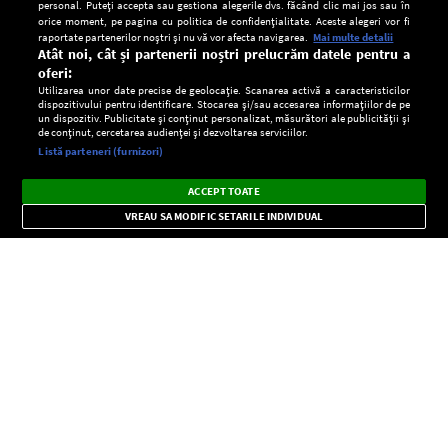
personal. Puteți accepta sau gestiona alegerile dvs. făcând clic mai jos sau în
orice moment, pe pagina cu politica de confidențialitate. Aceste alegeri vor fi
raportate partenerilor noștri și nu vă vor afecta navigarea.
Mai multe detalii
Atât noi, cât și partenerii noștri prelucrăm datele pentru a
oferi:
Utilizarea unor date precise de geolocație. Scanarea activă a caracteristicilor
dispozitivului pentru identificare. Stocarea și/sau accesarea informațiilor de pe
un dispozitiv. Publicitate și conținut personalizat, măsurători ale publicității și
de conținut, cercetarea audienței și dezvoltarea serviciilor.
Setări:
Listă parteneri (furnizori)
Ascultă Europa FM în aplicație
Dark
×
Instalează
Radio live, podcasturi, știri și alerte
ACCEPT TOATE
Mode
importante.
VREAU SA MODIFIC SETARILE INDIVIDUAL
CONFIDENŢIALITATE
Copyright © Europa FM. Toate drepturile rezervate. 2026