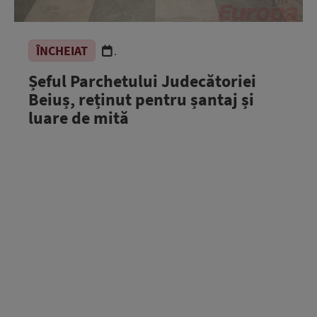
ÎNCHEIAT
.
Șeful Parchetului Judecătoriei
Beiuș, reținut pentru șantaj și
luare de mită