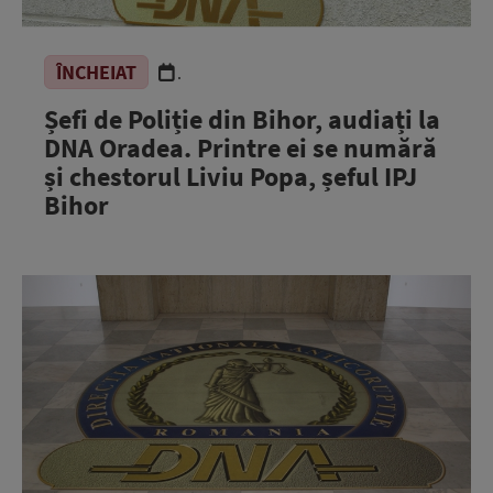
ÎNCHEIAT
.
Șefi de Poliție din Bihor, audiați la
DNA Oradea. Printre ei se numără
și chestorul Liviu Popa, șeful IPJ
Bihor