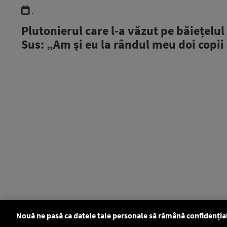
.
Plutonierul care l-a văzut pe băiețelul
Sus: „Am și eu la rândul meu doi copii
Nouă ne pasă ca datele tale personale să rămână confidenția