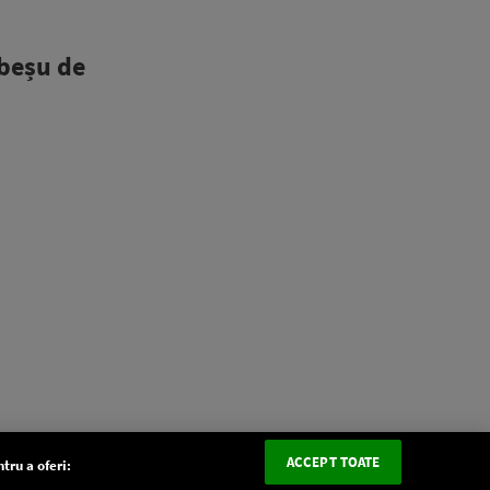
ebeșu de
ACCEPT TOATE
tru a oferi: