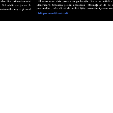
dentificatorii cookie unici
Utilizarea unor date precise de geolocație. Scanarea activă a c
identificare. Stocarea și/sau accesarea informațiilor de pe u
. făcând clic mai jos sau în
personalizat, măsurători ale publicității și de conținut, cercetarea
partenerilor noștri și nu vă
Listă parteneri (furnizori)
INFORMAŢII
FAQ
Valori editoriale
POLITICA DE CONFIDENŢIALITAT
Termeni şi condiţii
Notă de Informare
Despre cookies
Regulament general
GDPR
Contact