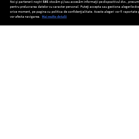
Setări:
Noi și partenerii noștri
585
stocăm și/sau accesăm informații pe dispozitivul dvs., precum i
pentru prelucrarea datelor cu caracter personal. Puteți accepta sau gestiona alegerile dvs
Dark Mode
orice moment, pe pagina cu politica de confidențialitate. Aceste alegeri vor fi raportate 
vor afecta navigarea.
Mai multe detalii
SOCIAL
Mangalia
Cultură
Două
nu
de
tramvaie
va
canabis
s-
Copyright © Europa FM. Toate drepturile
rezervate. 2026
reduce
descoperită
au
iluminatul
într-
ciocnit
public
o
în
în
pădure
orașul
plin
din
Gelsenkirchen,
sezon
Covasna.
aflat
estival.
Peste
în