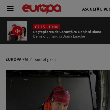
ASCULTĂ LIVE!
07:15 - 10:00
ACASĂ
Deșteptarea de vacanță cu Denis și Diana
Denis Ciulinaru și Diana Enache
ȘTIRI
RADIO
EUROPA FM
baietel gasit
CONCURSURI
PODCAST
ASCULTĂ LIVE