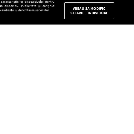
aracteristicilor dispozitivului pentru
n dispozitiv. Publicitate și conținut
VREAU SA MODIFIC
 audienței și dezvoltarea serviciilor.
SETARILE INDIVIDUAL
CONFIDENŢIALITATE
Descarcă gratuit aplicaţia Europa FM pentru
smartphone:
E