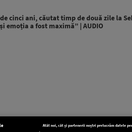
 de cinci ani, căutat timp de două zile la S
 și emoția a fost maximă” | AUDIO
le
Atât noi, cât și partenerii noștri prelucrăm datele pen