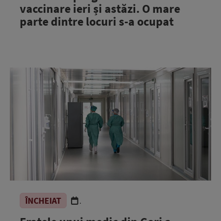
vaccinare ieri și astăzi. O mare
parte dintre locuri s-a ocupat
ÎNCHEIAT
.