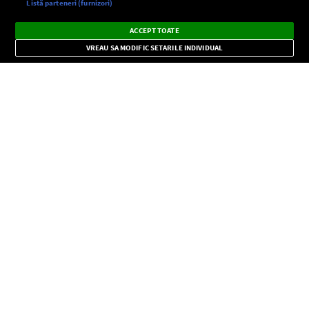
Setări:
Listă parteneri (furnizori)
Ascultă Europa FM în aplicație
Dark
×
Instalează
Radio live, podcasturi, știri și alerte
ACCEPT TOATE
Mode
importante.
VREAU SA MODIFIC SETARILE INDIVIDUAL
CONFIDENŢIALITATE
Copyright © Europa FM. Toate drepturile rezervate. 2026
SOCIAL