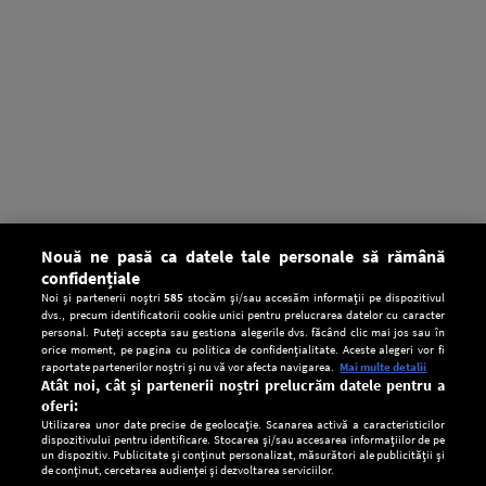
Nouă ne pasă ca datele tale personale să rămână
confidențiale
Noi și partenerii noștri
585
stocăm și/sau accesăm informații pe dispozitivul
dvs., precum identificatorii cookie unici pentru prelucrarea datelor cu caracter
personal. Puteți accepta sau gestiona alegerile dvs. făcând clic mai jos sau în
orice moment, pe pagina cu politica de confidențialitate. Aceste alegeri vor fi
raportate partenerilor noștri și nu vă vor afecta navigarea.
Mai multe detalii
Atât noi, cât și partenerii noștri prelucrăm datele pentru a
oferi:
Utilizarea unor date precise de geolocație. Scanarea activă a caracteristicilor
dispozitivului pentru identificare. Stocarea și/sau accesarea informațiilor de pe
un dispozitiv. Publicitate și conținut personalizat, măsurători ale publicității și
de conținut, cercetarea audienței și dezvoltarea serviciilor.