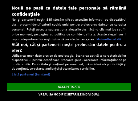
Nouă ne pasă ca datele tale personale să rămână
confidențiale
Noi și partenerii noștri
585
stocăm și/sau accesăm informații pe dispozitivul
dvs., precum identificatorii cookie unici pentru prelucrarea datelor cu caracter
personal. Puteți accepta sau gestiona alegerile dvs. făcând clic mai jos sau în
orice moment, pe pagina cu politica de confidențialitate. Aceste alegeri vor fi
raportate partenerilor noștri și nu vă vor afecta navigarea.
Mai multe detalii
Atât noi, cât și partenerii noștri prelucrăm datele pentru a
oferi:
Utilizarea unor date precise de geolocație. Scanarea activă a caracteristicilor
dispozitivului pentru identificare. Stocarea și/sau accesarea informațiilor de pe
un dispozitiv. Publicitate și conținut personalizat, măsurători ale publicității și
de conținut, cercetarea audienței și dezvoltarea serviciilor.
Setări:
Listă parteneri (furnizori)
Ascultă Europa FM în aplicație
Dark
×
Instalează
Radio live, podcasturi, știri și alerte
ACCEPT TOATE
Mode
importante.
VREAU SA MODIFIC SETARILE INDIVIDUAL
CONFIDENŢIALITATE