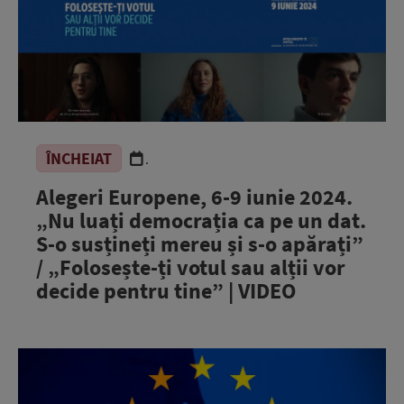
ÎNCHEIAT
.
Alegeri Europene, 6-9 iunie 2024.
„Nu luați democrația ca pe un dat.
S-o susțineți mereu și s-o apărați”
/ „Folosește-ți votul sau alții vor
decide pentru tine” | VIDEO