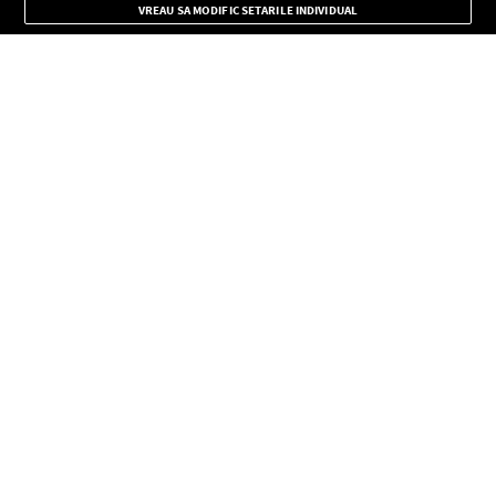
VREAU SA MODIFIC SETARILE INDIVIDUAL
CONFIDENŢIALITATE
Copyright © Europa FM. Toate drepturile rezervate. 2026
SOCIAL
INFORMAŢII