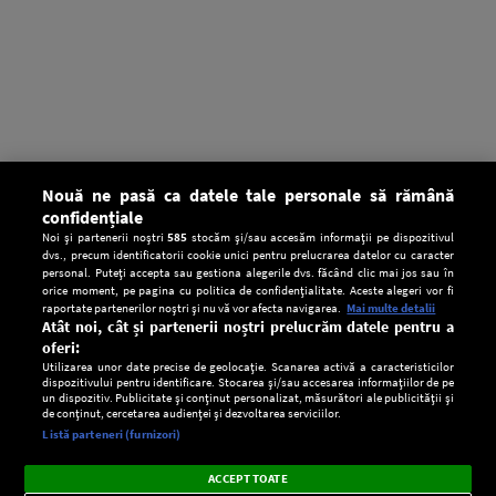
Nouă ne pasă ca datele tale personale să rămână
confidențiale
Noi și partenerii noștri
585
stocăm și/sau accesăm informații pe dispozitivul
dvs., precum identificatorii cookie unici pentru prelucrarea datelor cu caracter
personal. Puteți accepta sau gestiona alegerile dvs. făcând clic mai jos sau în
orice moment, pe pagina cu politica de confidențialitate. Aceste alegeri vor fi
raportate partenerilor noștri și nu vă vor afecta navigarea.
Mai multe detalii
Atât noi, cât și partenerii noștri prelucrăm datele pentru a
oferi:
Utilizarea unor date precise de geolocație. Scanarea activă a caracteristicilor
dispozitivului pentru identificare. Stocarea și/sau accesarea informațiilor de pe
un dispozitiv. Publicitate și conținut personalizat, măsurători ale publicității și
de conținut, cercetarea audienței și dezvoltarea serviciilor.
Setări:
Listă parteneri (furnizori)
Ascultă Europa FM în aplicație
Dark
×
Instalează
Radio live, podcasturi, știri și alerte
ACCEPT TOATE
Mode
importante.