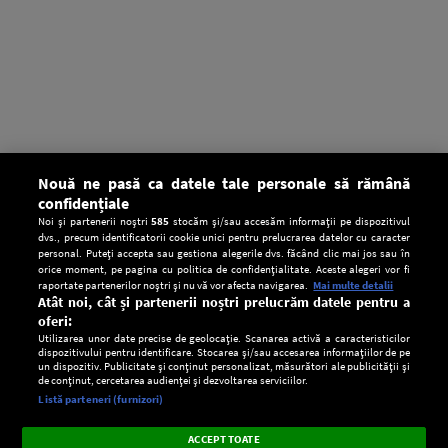
Nouă ne pasă ca datele tale personale să rămână
confidențiale
Noi și partenerii noștri
585
stocăm și/sau accesăm informații pe dispozitivul
dvs., precum identificatorii cookie unici pentru prelucrarea datelor cu caracter
personal. Puteți accepta sau gestiona alegerile dvs. făcând clic mai jos sau în
orice moment, pe pagina cu politica de confidențialitate. Aceste alegeri vor fi
raportate partenerilor noștri și nu vă vor afecta navigarea.
Mai multe detalii
Atât noi, cât și partenerii noștri prelucrăm datele pentru a
oferi:
Utilizarea unor date precise de geolocație. Scanarea activă a caracteristicilor
dispozitivului pentru identificare. Stocarea și/sau accesarea informațiilor de pe
un dispozitiv. Publicitate și conținut personalizat, măsurători ale publicității și
de conținut, cercetarea audienței și dezvoltarea serviciilor.
Setări:
Listă parteneri (furnizori)
Ascultă Europa FM în aplicație
Dark
×
Instalează
Radio live, podcasturi, știri și alerte
ACCEPT TOATE