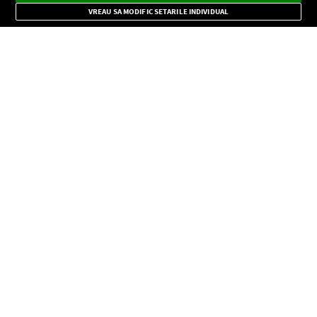
Mode
importante.
VREAU SA MODIFIC SETARILE INDIVIDUAL
CONFIDENŢIALITATE
Copyright © Europa FM. Toate drepturile rezervate. 2026
SOCIAL
INFORMAŢII