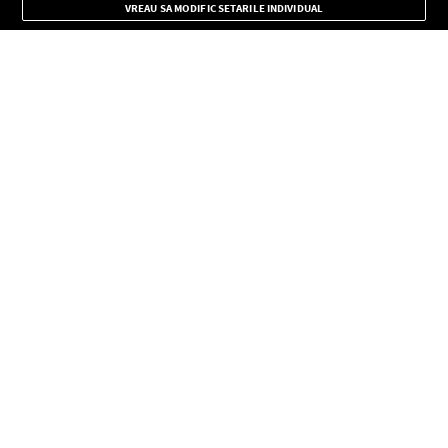
VREAU SA MODIFIC SETARILE INDIVIDUAL
CONFIDENŢIALITATE
Copyright © Europa FM. Toate drepturile rezervate. 2026
SOCIAL
INFORMAŢII