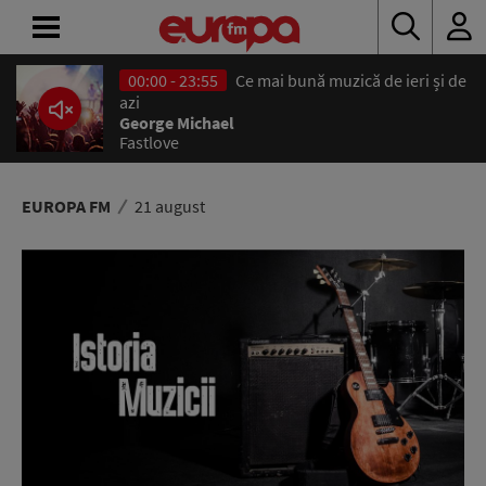
00:00 - 23:55
Ce mai bună muzică de ieri și de
ACASĂ
azi
George Michael
Fastlove
ȘTIRI
RADIO
EUROPA FM
21 august
CONCURSURI
PODCAST
ASCULTĂ
LIVE