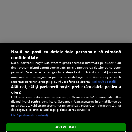
Nouă ne pasă ca datele tale personale să rămână
confidențiale
Noi și partenerii noștri
585
stocăm și/sau accesăm informații pe dispozitivul
dvs., precum identificatorii cookie unici pentru prelucrarea datelor cu caracter
personal. Puteți accepta sau gestiona alegerile dvs. făcând clic mai jos sau în
orice moment, pe pagina cu politica de confidențialitate. Aceste alegeri vor fi
raportate partenerilor noștri și nu vă vor afecta navigarea.
Mai multe detalii
Atât noi, cât și partenerii noștri prelucrăm datele pentru a
oferi:
Utilizarea unor date precise de geolocație. Scanarea activă a caracteristicilor
dispozitivului pentru identificare. Stocarea și/sau accesarea informațiilor de pe
un dispozitiv. Publicitate și conținut personalizat, măsurători ale publicității și
de conținut, cercetarea audienței și dezvoltarea serviciilor.
Setări:
Listă parteneri (furnizori)
Ascultă Europa FM în aplicație
Dark
×
Instalează
Radio live, podcasturi, știri și alerte
ACCEPT TOATE
Mode
importante.