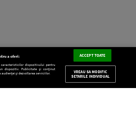
ACCEPT TOATE
tru a oferi:
aracteristicilor dispozitivului pentru
n dispozitiv. Publicitate și conținut
VREAU SA MODIFIC
 audienței și dezvoltarea serviciilor.
SETARILE INDIVIDUAL
CONFIDENŢIALITATE
Descarcă gratuit aplicaţia Europa FM pentru
smartphone: