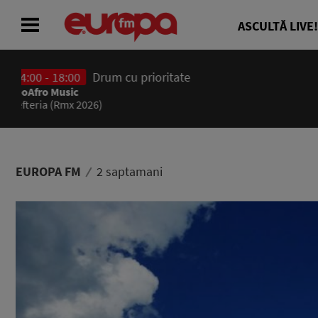
ASCULTĂ LIVE!
14:00 - 18:00
ACASĂ
Drum cu prioritate
Denis Ciulinaru și Diana Enache
ȘTIRI
RADIO
EUROPA FM
2 saptamani
CONCURSURI
PODCAST
ASCULTĂ LIVE