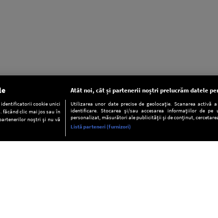
le
Atât noi, cât și partenerii noștri prelucrăm datele pen
dentificatorii cookie unici
Utilizarea unor date precise de geolocație. Scanarea activă a c
identificare. Stocarea și/sau accesarea informațiilor de pe u
. făcând clic mai jos sau în
personalizat, măsurători ale publicității și de conținut, cercetarea
partenerilor noștri și nu vă
Listă parteneri (furnizori)
INFORMAŢII
FAQ
Valori editoriale