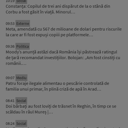
10:19
Social
Constanța: Copilul de trei ani dispărut de la o stână din
Corbu a fost găsit în viață. Minorul…
09:53
Externe
Meta, amendată cu 567 de milioane de dolari pentru riscurile
la care ar fi fost expuși copiii pe platformele…
09:36
Politica
Moody’s anunță astăzi dacă România își păstrează ratingul
de țară recomandat investițiilor. Bolojan: „Am fost cinstiți cu
românii.…
09:07
Mediu
Patru foraje ilegale alimentau o pescărie controlată de
familia unui primar, în plină criză de apă în Arad…
08:41
Social
Doi bărbați au fost loviți de trăsnet în Reghin, în timp ce se
scăldau în râul Mureș |…
08:24
Social