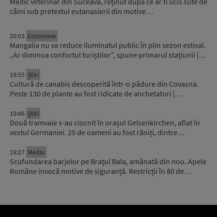
Medic veterinar din Suceava, reținut după ce ar fi ucis sute de
câini sub pretextul eutanasierii din motive…
20:03
Economie
Mangalia nu va reduce iluminatul public în plin sezon estival.
„Ar diminua confortul turiștilor”, spune primarul stațiunii |…
19:55
Știri
Cultură de canabis descoperită într-o pădure din Covasna.
Peste 130 de plante au fost ridicate de anchetatori |…
19:46
Știri
Două tramvaie s-au ciocnit în orașul Gelsenkirchen, aflat în
vestul Germaniei. 25 de oameni au fost răniți, dintre…
19:27
Mediu
Scufundarea barjelor pe Brațul Bala, amânată din nou. Apele
Române invocă motive de siguranță. Restricții în 80 de…