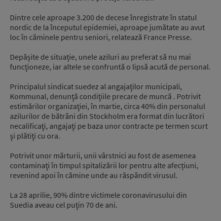
Dintre cele aproape 3.200 de decese înregistrate în statul
nordic de la începutul epidemiei, aproape jumătate au avut
loc în căminele pentru seniori, relatează France Presse.
Depășite de situație, unele aziluri au preferat să nu mai
funcţioneze, iar altele se confruntă o lipsă acută de personal.
Principalul sindicat suedez al angajaţilor municipali,
Kommunal, denunţă condiţiile precare de muncă . Potrivit
estimărilor organizaţiei, în martie, circa 40% din personalul
azilurilor de bătrâni din Stockholm era format din lucrători
necalificaţi, angajaţi pe baza unor contracte pe termen scurt
şi plătiţi cu ora.
Potrivit unor mărturii, unii vârstnici au fost de asemenea
contaminaţi în timpul spitalizării lor pentru alte afecțiuni,
revenind apoi în cămine unde au răspândit virusul.
La 28 aprilie, 90% dintre victimele coronavirusului din
Suedia aveau cel puţin 70 de ani.