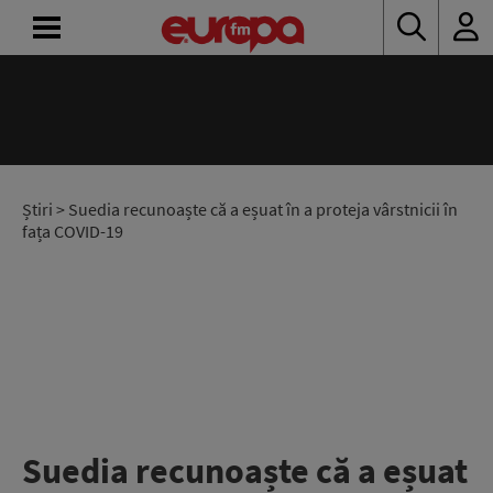
ACASĂ
ȘTIRI
RADIO
Știri
> Suedia recunoaște că a eșuat în a proteja vârstnicii în
fața COVID-19
CONCURSURI
PODCAST
ASCULTĂ
LIVE
Suedia recunoaște că a eșuat