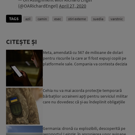
(@OARichardEngel)
April 27, 2020
TAGS
azil
camin
esec
stiri externe
suedia
varstnic
CITEȘTE ȘI
Meta, amendată cu 567 de milioane de dolari
pentru riscurile la care ar fi fost expuși copiii pe
platformele sale. Compania va contesta decizia
Cehia nu va mai acorda protecție temporară
bărbaților ucraineni apți pentru serviciul militar
care nu dovedesc că și-au îndeplinit obligațiile
militar...
Germania: dronă cu explozibili, descoperită pe
aeroportul Leipzig, în apropierea unor avioane