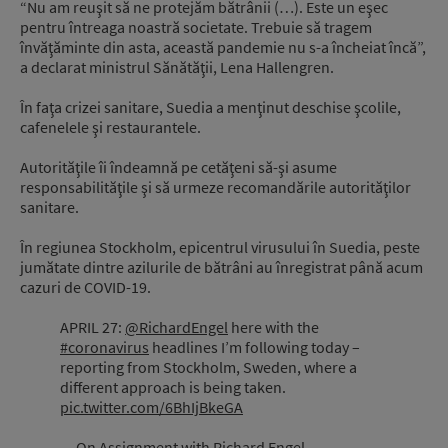
“Nu am reuşit să ne protejăm bătrânii (…). Este un eşec
pentru întreaga noastră societate. Trebuie să tragem
învăţăminte din asta, această pandemie nu s-a încheiat încă”,
a declarat ministrul Sănătăţii, Lena Hallengren.
În faţa crizei sanitare, Suedia a menţinut deschise şcolile,
cafenelele şi restaurantele.
Autorităţile îi îndeamnă pe cetăţeni să-şi asume
responsabilităţile şi să urmeze recomandările autorităţilor
sanitare.
În regiunea Stockholm, epicentrul virusului în Suedia, peste
jumătate dintre azilurile de bătrâni au înregistrat până acum
cazuri de COVID-19.
APRIL 27:
@RichardEngel
here with the
#coronavirus
headlines I’m following today –
reporting from Stockholm, Sweden, where a
different approach is being taken.
pic.twitter.com/6BhIjBkeGA
— On Assignment with Richard Engel