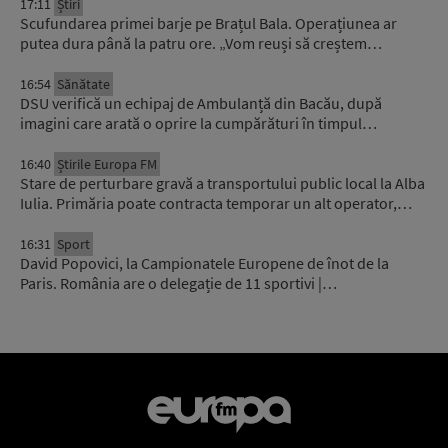
17:11
Știri
Scufundarea primei barje pe Brațul Bala. Operațiunea ar
putea dura până la patru ore. „Vom reuși să creștem…
16:54
Sănătate
DSU verifică un echipaj de Ambulanță din Bacău, după
imagini care arată o oprire la cumpărături în timpul…
16:40
Știrile Europa FM
Stare de perturbare gravă a transportului public local la Alba
Iulia. Primăria poate contracta temporar un alt operator,…
16:31
Sport
David Popovici, la Campionatele Europene de înot de la
Paris. România are o delegație de 11 sportivi |…