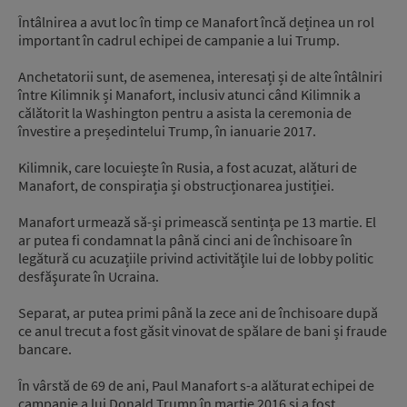
Întâlnirea a avut loc în timp ce Manafort încă deținea un rol
important în cadrul echipei de campanie a lui Trump.
Anchetatorii sunt, de asemenea, interesați și de alte întâlniri
între Kilimnik și Manafort, inclusiv atunci când Kilimnik a
călătorit la Washington pentru a asista la ceremonia de
învestire a președintelui Trump, în ianuarie 2017.
Kilimnik, care locuiește în Rusia, a fost acuzat, alături de
Manafort, de conspirația și obstrucționarea justiției.
Manafort urmează să-și primească sentința pe 13 martie. El
ar putea fi condamnat la până cinci ani de închisoare în
legătură cu acuzațiile privind activităţile lui de lobby politic
desfăşurate în Ucraina.
Separat, ar putea primi până la zece ani de închisoare după
ce anul trecut a fost găsit vinovat de spălare de bani și fraude
bancare.
În vârstă de 69 de ani, Paul Manafort s-a alăturat echipei de
campanie a lui Donald Trump în martie 2016 şi a fost