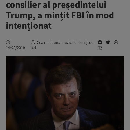
consilier al președintelui
Trump, a mințit FBI în mod
intenționat
Cea mai bună muzică de ieri și de
14/02/2019
azi