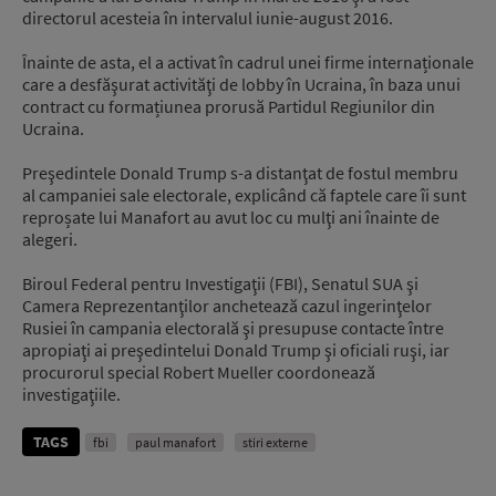
directorul acesteia în intervalul iunie-august 2016.
Înainte de asta, el a activat în cadrul unei firme internaționale
care a desfăşurat activităţi de lobby în Ucraina, în baza unui
contract cu formațiunea prorusă Partidul Regiunilor din
Ucraina.
Preşedintele Donald Trump s-a distanţat de fostul membru
al campaniei sale electorale, explicând că faptele care îi sunt
reproșate lui Manafort au avut loc cu mulţi ani înainte de
alegeri.
Biroul Federal pentru Investigaţii (FBI), Senatul SUA şi
Camera Reprezentanţilor anchetează cazul ingerinţelor
Rusiei în campania electorală şi presupuse contacte între
apropiaţi ai preşedintelui Donald Trump şi oficiali ruşi, iar
procurorul special Robert Mueller coordonează
investigaţiile.
TAGS
fbi
paul manafort
stiri externe