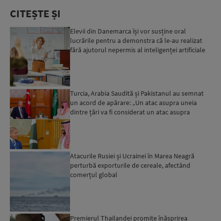
CITEȘTE ȘI
Elevii din Danemarca își vor susține oral
lucrările pentru a demonstra că le-au realizat
fără ajutorul nepermis al inteligenței artificiale
Turcia, Arabia Saudită și Pakistanul au semnat
un acord de apărare: „Un atac asupra uneia
dintre țări va fi considerat un atac asupra
tuturor”...
Atacurile Rusiei și Ucrainei în Marea Neagră
perturbă exporturile de cereale, afectând
comerțul global
Premierul Thailandei promite înăsprirea