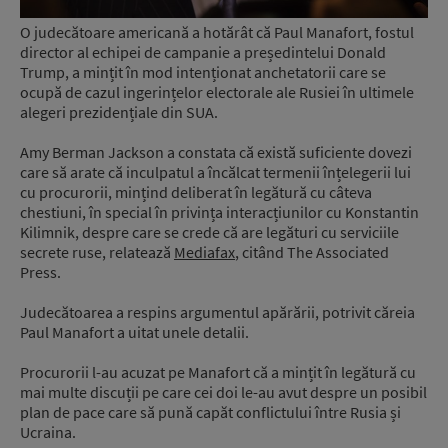
O judecătoare americană a hotărât că Paul Manafort, fostul
director al echipei de campanie a președintelui Donald
Trump, a mințit în mod intenționat anchetatorii care se
ocupă de cazul ingerințelor electorale ale Rusiei în ultimele
alegeri prezidențiale din SUA.
Amy Berman Jackson a constata că există suficiente dovezi
care să arate că inculpatul a încălcat termenii înțelegerii lui
cu procurorii, mințind deliberat în legătură cu câteva
chestiuni, în special în privința interacțiunilor cu Konstantin
Kilimnik, despre care se crede că are legături cu serviciile
secrete ruse, relatează
Mediafax
, citând The Associated
Press.
Judecătoarea a respins argumentul apărării, potrivit căreia
Paul Manafort a uitat unele detalii.
Procurorii l-au acuzat pe Manafort că a mințit în legătură cu
mai multe discuții pe care cei doi le-au avut despre un posibil
plan de pace care să pună capăt conflictului între Rusia și
Ucraina.