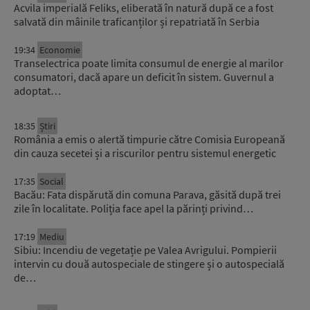
Acvila imperială Feliks, eliberată în natură după ce a fost
salvată din mâinile traficanților și repatriată în Serbia
19:34
Economie
Transelectrica poate limita consumul de energie al marilor
consumatori, dacă apare un deficit în sistem. Guvernul a
adoptat…
18:35
Știri
România a emis o alertă timpurie către Comisia Europeană
din cauza secetei și a riscurilor pentru sistemul energetic
17:35
Social
Bacău: Fata dispărută din comuna Parava, găsită după trei
zile în localitate. Poliția face apel la părinți privind…
17:19
Mediu
Sibiu: Incendiu de vegetație pe Valea Avrigului. Pompierii
intervin cu două autospeciale de stingere și o autospecială
de…