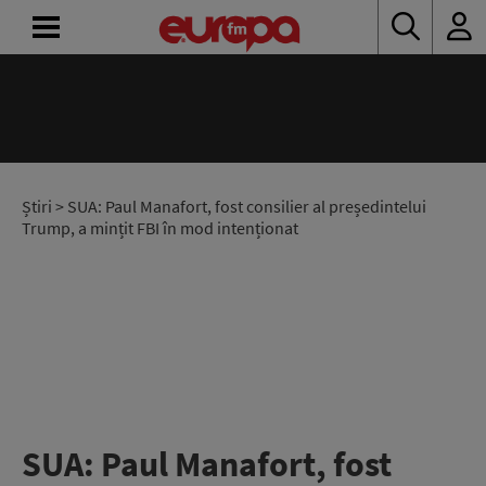
ACASĂ
ȘTIRI
RADIO
Știri
> SUA: Paul Manafort, fost consilier al președintelui
Trump, a mințit FBI în mod intenționat
CONCURSURI
PODCAST
ASCULTĂ
LIVE
SUA: Paul Manafort, fost