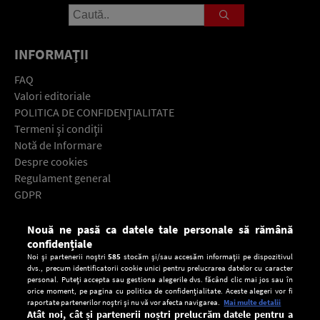
INFORMAŢII
FAQ
Valori editoriale
POLITICA DE CONFIDENŢIALITATE
Termeni şi condiţii
Notă de Informare
Despre cookies
Regulament general
GDPR
Contact
Nouă ne pasă ca datele tale personale să rămână
Descarcă gratuit aplicaţia Europa FM pentru smartphone:
confidențiale
Noi și partenerii noștri
585
stocăm și/sau accesăm informații pe dispozitivul
dvs., precum identificatorii cookie unici pentru prelucrarea datelor cu caracter
personal. Puteți accepta sau gestiona alegerile dvs. făcând clic mai jos sau în
orice moment, pe pagina cu politica de confidențialitate. Aceste alegeri vor fi
raportate partenerilor noștri și nu vă vor afecta navigarea.
Mai multe detalii
Atât noi, cât și partenerii noștri prelucrăm datele pentru a