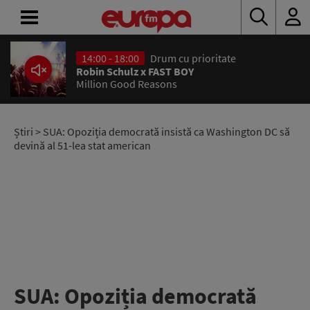
14:00 - 18:00
Drum cu prioritate
ACASĂ
Robin Schulz x FAST BOY
Million Good Reasons
ȘTIRI
RADIO
Știri
> SUA: Opoziția democrată insistă ca Washington DC să
devină al 51-lea stat american
CONCURSURI
PODCAST
ASCULTĂ
LIVE
SUA: Opoziția democrată