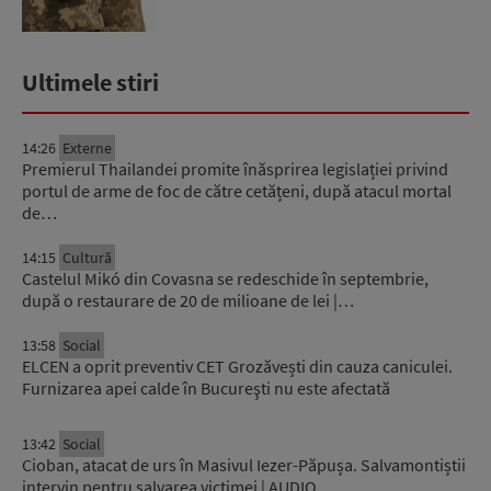
Ultimele stiri
14:26
Externe
Premierul Thailandei promite înăsprirea legislației privind
portul de arme de foc de către cetățeni, după atacul mortal
de…
14:15
Cultură
Castelul Mikó din Covasna se redeschide în septembrie,
după o restaurare de 20 de milioane de lei |…
13:58
Social
ELCEN a oprit preventiv CET Grozăvești din cauza caniculei.
Furnizarea apei calde în Bucureşti nu este afectată
13:42
Social
Cioban, atacat de urs în Masivul Iezer-Păpușa. Salvamontiștii
intervin pentru salvarea victimei | AUDIO