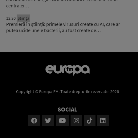
centralei…
12:30
Știinţă
Premieră în știință: primele virusuri create cu AI, care ar
putea ucide unele bacterii, au fost create de…
Copyright © Europa FM. Toate drepturile rezervate. 2026
SOCIAL