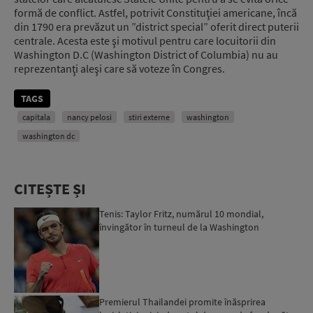
formă de conflict. Astfel, potrivit Constituţiei americane, încă
din 1790 era prevăzut un ”district special” oferit direct puterii
centrale. Acesta este şi motivul pentru care locuitorii din
Washington D.C (Washington District of Columbia) nu au
reprezentanţi aleşi care să voteze în Congres.
TAGS
capitala
nancy pelosi
stiri externe
washington
washington dc
CITEȘTE ȘI
Tenis: Taylor Fritz, numărul 10 mondial,
învingător în turneul de la Washington
Premierul Thailandei promite înăsprirea