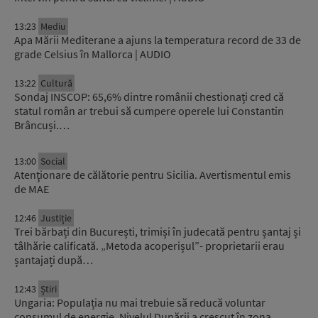
13:23
Mediu
Apa Mării Mediterane a ajuns la temperatura record de 33 de
grade Celsius în Mallorca | AUDIO
13:22
Cultură
Sondaj INSCOP: 65,6% dintre românii chestionați cred că
statul român ar trebui să cumpere operele lui Constantin
Brâncuși.…
13:00
Social
Atenţionare de călătorie pentru Sicilia. Avertismentul emis
de MAE
12:46
Justiție
Trei bărbați din București, trimiși în judecată pentru șantaj și
tâlhărie calificată. „Metoda acoperișul”- proprietarii erau
șantajați după…
12:43
Știri
Ungaria: Populația nu mai trebuie să reducă voluntar
consumul de energie. Nivelul Dunării a crescut în zona