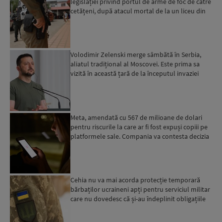
legislației privind portul de arme de foc de către
cetățeni, după atacul mortal de la un liceu din
Bangkok...
Volodimir Zelenski merge sâmbătă în Serbia,
aliatul tradițional al Moscovei. Este prima sa
vizită în această țară de la începutul invaziei
ruse...
Meta, amendată cu 567 de milioane de dolari
pentru riscurile la care ar fi fost expuși copiii pe
platformele sale. Compania va contesta decizia
Cehia nu va mai acorda protecție temporară
bărbaților ucraineni apți pentru serviciul militar
care nu dovedesc că și-au îndeplinit obligațiile
militar...