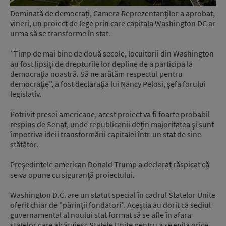
Dominată de democrați, Camera Reprezentanţilor a aprobat,
vineri, un proiect de lege prin care capitala Washington DC ar
urma să se transforme în stat.
”Timp de mai bine de două secole, locuitorii din Washington
au fost lipsiţi de drepturile lor depline de a participa la
democraţia noastră. Să ne arătăm respectul pentru
democraţie”, a fost declaraţia lui Nancy Pelosi, șefa forului
legislativ.
Potrivit presei americane, acest proiect va fi foarte probabil
respins de Senat, unde republicanii deţin majoritatea şi sunt
împotriva ideii transformării capitalei într-un stat de sine
stătător.
Preşedintele american Donald Trump a declarat răspicat că
se va opune cu siguranţă proiectului.
Washington D.C. are un statut special în cadrul Statelor Unite
oferit chiar de ”părinţii fondatori”. Aceştia au dorit ca sediul
guvernamental al noului stat format să se afle în afara
statelor care alcătuiesc Statele Unite pentru a se evita orice