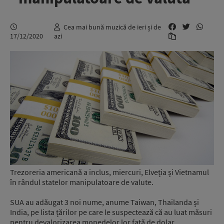
Cea mai bună muzică de ieri și de
17/12/2020
azi
Trezoreria americană a inclus, miercuri, Elveția și Vietnamul
în rândul statelor manipulatoare de valute.
SUA au adăugat 3 noi nume, anume Taiwan, Thailanda și
India, pe lista țărilor pe care le suspectează că au luat măsuri
pentru devalorizarea monedelor lor față de dolar.