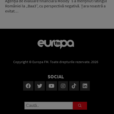
Agenția de evaluare financiară Moody`s a menținut ratingul
României la „Baa3”, cu perspectivă negativă. Țara noastră a
evitat…
Copyright © Europa FM. Toate drepturile rezervate. 2026
SOCIAL