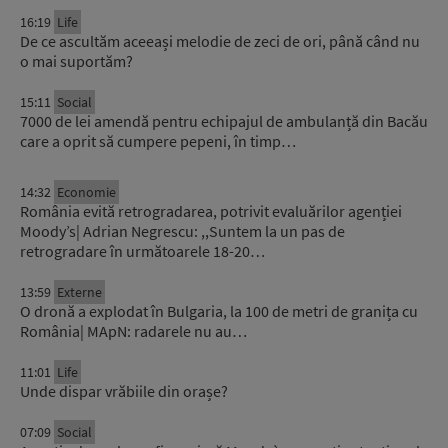
16:19
Life
De ce ascultăm aceeași melodie de zeci de ori, până când nu
o mai suportăm?
15:11
Social
7000 de lei amendă pentru echipajul de ambulanță din Bacău
care a oprit să cumpere pepeni, în timp…
14:32
Economie
România evită retrogradarea, potrivit evaluărilor agenției
Moody’s| Adrian Negrescu: ,,Suntem la un pas de
retrogradare în următoarele 18-20…
13:59
Externe
O dronă a explodat în Bulgaria, la 100 de metri de granița cu
România| MApN: radarele nu au…
11:01
Life
Unde dispar vrăbiile din orașe?
07:09
Social