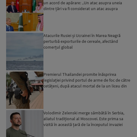
un acord de apărare: „Un atac asupra uneia
dintre țări va fi considerat un atac asupra
tuturor”...
Atacurile Rusiei și Ucrainei în Marea Neagră
perturbă exporturile de cereale, afectând
comerțul global
Premierul Thailandei promite înăsprirea
legislației privind portul de arme de foc de către
cetățeni, după atacul mortal de la un liceu din
Bangkok...
Volodimir Zelenski merge sâmbătă în Serbia,
aliatul tradițional al Moscovei. Este prima sa
vizită în această țară de la începutul invaziei
ruse...