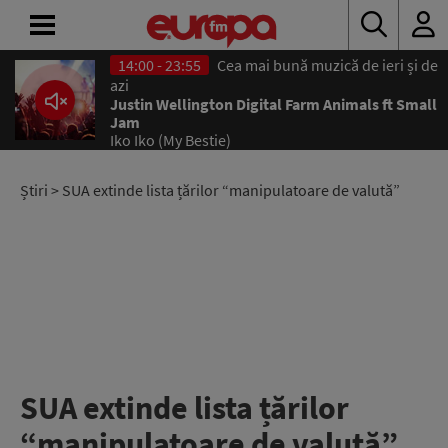
14:00 - 23:55
Cea mai bună muzică de ieri și de
azi
ACASĂ
Justin Wellington Digital Farm Animals ft Small
Jam
ȘTIRI
Iko Iko (My Bestie)
RADIO
Știri
> SUA extinde lista țărilor “manipulatoare de valută”
CONCURSURI
PODCAST
ASCULTĂ
LIVE
SUA extinde lista țărilor
“manipulatoare de valută”