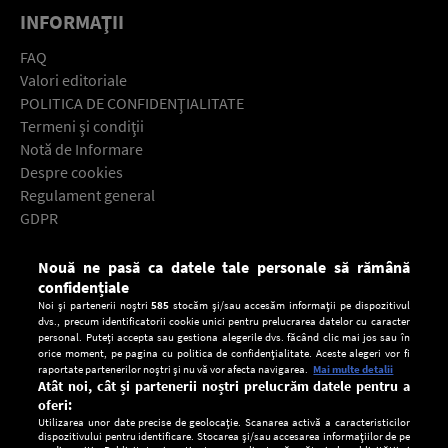
INFORMAŢII
FAQ
Valori editoriale
POLITICA DE CONFIDENŢIALITATE
Termeni şi condiţii
Notă de Informare
Despre cookies
Regulament general
GDPR
Contact
Nouă ne pasă ca datele tale personale să rămână
Descarcă gratuit aplicaţia Europa FM pentru smartphone:
confidențiale
Noi și partenerii noștri
585
stocăm și/sau accesăm informații pe dispozitivul
dvs., precum identificatorii cookie unici pentru prelucrarea datelor cu caracter
personal. Puteți accepta sau gestiona alegerile dvs. făcând clic mai jos sau în
orice moment, pe pagina cu politica de confidențialitate. Aceste alegeri vor fi
raportate partenerilor noștri și nu vă vor afecta navigarea.
Mai multe detalii
Atât noi, cât și partenerii noștri prelucrăm datele pentru a
oferi:
Utilizarea unor date precise de geolocație. Scanarea activă a caracteristicilor
dispozitivului pentru identificare. Stocarea și/sau accesarea informațiilor de pe