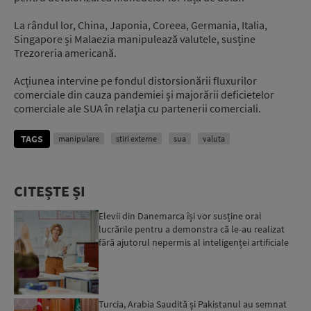
La rândul lor, China, Japonia, Coreea, Germania, Italia,
Singapore și Malaezia manipulează valutele, susține
Trezoreria americană.
Acțiunea intervine pe fondul distorsionării fluxurilor
comerciale din cauza pandemiei și majorării deficietelor
comerciale ale SUA în relația cu partenerii comerciali.
TAGS
manipulare
stiri externe
sua
valuta
CITEȘTE ȘI
Elevii din Danemarca își vor susține oral
lucrările pentru a demonstra că le-au realizat
fără ajutorul nepermis al inteligenței artificiale
Turcia, Arabia Saudită și Pakistanul au semnat