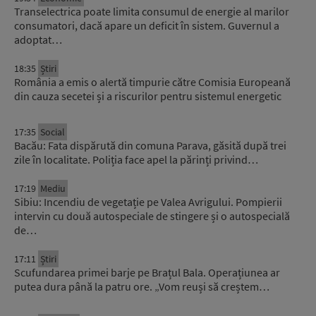
Transelectrica poate limita consumul de energie al marilor
consumatori, dacă apare un deficit în sistem. Guvernul a
adoptat…
18:35
Știri
România a emis o alertă timpurie către Comisia Europeană
din cauza secetei și a riscurilor pentru sistemul energetic
17:35
Social
Bacău: Fata dispărută din comuna Parava, găsită după trei
zile în localitate. Poliția face apel la părinți privind…
17:19
Mediu
Sibiu: Incendiu de vegetație pe Valea Avrigului. Pompierii
intervin cu două autospeciale de stingere și o autospecială
de…
17:11
Știri
Scufundarea primei barje pe Brațul Bala. Operațiunea ar
putea dura până la patru ore. „Vom reuși să creștem…