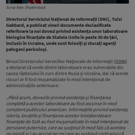
Sursa foto: Shutterstock
Directorul Serviciului Național de Informații (DNI),
Tulsi
Gabbard
, a publicat vineri documente declasificate
referitoare la noi dovezi privind existența unor laboratoare
biologice finanțate de Statele Unite în peste 30 de țări,
inclusiv în Ucraina, unde sunt folosiți și stocați agenți
patogeni periculoși.
Biroul Directorului Serviciilor Naționale de Informații (
ODNI
)
a declarat că unele dintre laboratoare erau vulnerabile din
cauza războiului în curs dintre Rusia și Ucraina, dar că aceste
riscuri ar fi fost mușamalizate în mod intenționat de
administrațiile anterioare:
„
Până acum, dovezile privind existența și finanțarea
completă a acestor laboratoare au fost ascunse în mod
conștient publicului american. Informațiile privind existența,
istoria, locațiile și finanțarea acestor biolaboratoare
finanțate de SUA au fost mușamalizate în mod intenționat de
persoane puternice, care au susținut în mod fals că acestea
nu există și i-au acuzat pe cei care au susținut contrariul că