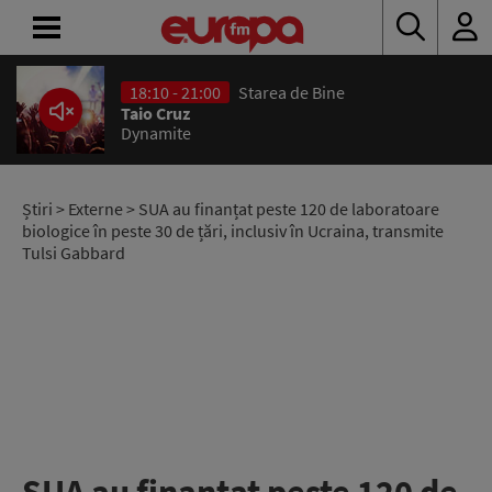
18:10 - 21:00
Starea de Bine
ACASĂ
Taio Cruz
Dynamite
ȘTIRI
RADIO
Știri
>
Externe
> SUA au finanțat peste 120 de laboratoare
biologice în peste 30 de țări, inclusiv în Ucraina, transmite
Tulsi Gabbard
CONCURSURI
PODCAST
ASCULTĂ
LIVE