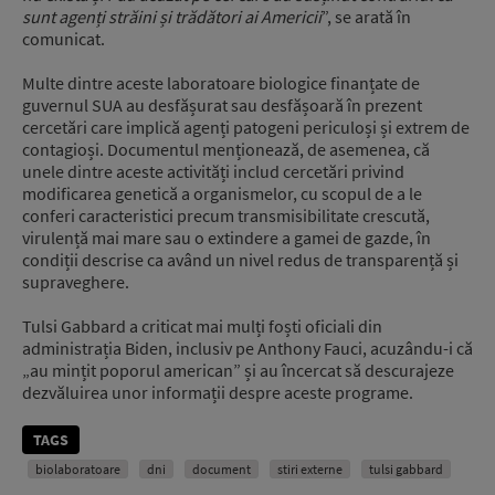
sunt agenți străini și trădători ai Americii
”, se arată în
comunicat.
Multe dintre aceste laboratoare biologice finanțate de
guvernul SUA au desfășurat sau desfășoară în prezent
cercetări care implică agenți patogeni periculoși și extrem de
contagioși. Documentul menționează, de asemenea, că
unele dintre aceste activități includ cercetări privind
modificarea genetică a organismelor, cu scopul de a le
conferi caracteristici precum transmisibilitate crescută,
virulență mai mare sau o extindere a gamei de gazde, în
condiții descrise ca având un nivel redus de transparență și
supraveghere.
Tulsi Gabbard
a criticat mai mulți foști oficiali din
administrația Biden, inclusiv pe
Anthony Fauci
, acuzându-i că
„au mințit poporul american” și au încercat să descurajeze
dezvăluirea unor informații despre aceste programe.
TAGS
biolaboratoare
dni
document
stiri externe
tulsi gabbard