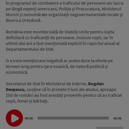
În programul de combatere a traficului de persoane vor lucra
pe lângă experți americani, Poliția și Procuratura, Ministerul
Muncii și nenumărate organizații neguvernamentale locale și
Biserica Ortodoxă.
România este monitorizată de Statele Unite pentru lupta
deficitară cu traficanții de persoane, inclusiv copii, iar în
ultimii doi ani a fost menționată explicit în raportul anual al
Departamentului de Stat.
O a treia menționare negativă ar putea duce la efecte pe
termen lung pentru țara noastră, de natură politică și
economică.
Secretarul de Stat în Ministerul de Interne,
Bogdan
Despescu,
susține că în primele 9 luni ale anului, aproape
150 de români au fost arestați preventiv pentru că au traficat
copii, femei și bărbați.
Audio
00:00
00:00
Player