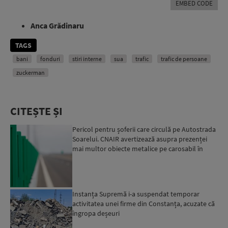
EMBED CODE
Anca Grădinaru
TAGS
bani
fonduri
stiri interne
sua
trafic
trafic de persoane
zuckerman
CITEȘTE ȘI
Pericol pentru șoferii care circulă pe Autostrada
Soarelui. CNAIR avertizează asupra prezenței
mai multor obiecte metalice pe carosabil în
ultimele zi...
Instanța Supremă i-a suspendat temporar
activitatea unei firme din Constanța, acuzate că
îngropa deșeuri