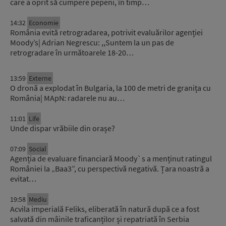
care a oprit să cumpere pepeni, în timp…
14:32
Economie
România evită retrogradarea, potrivit evaluărilor agenției
Moody’s| Adrian Negrescu: ,,Suntem la un pas de
retrogradare în următoarele 18-20…
13:59
Externe
O dronă a explodat în Bulgaria, la 100 de metri de granița cu
România| MApN: radarele nu au…
11:01
Life
Unde dispar vrăbiile din orașe?
07:09
Social
Agenția de evaluare financiară Moody`s a menținut ratingul
României la „Baa3”, cu perspectivă negativă. Țara noastră a
evitat…
19:58
Mediu
Acvila imperială Feliks, eliberată în natură după ce a fost
salvată din mâinile traficanților și repatriată în Serbia