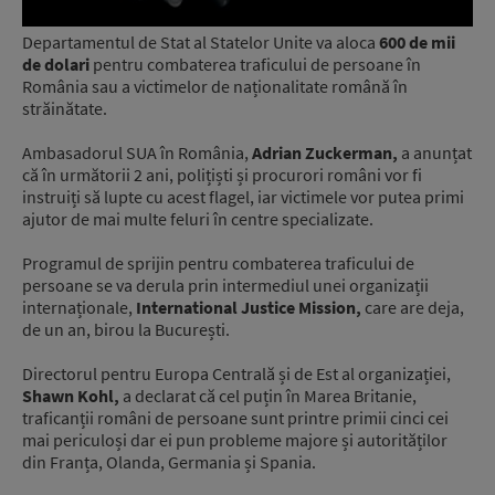
Departamentul de Stat al Statelor Unite va aloca
600 de mii
de dolari
pentru combaterea traficului de persoane în
România sau a victimelor de naționalitate română în
străinătate.
Ambasadorul SUA în România,
Adrian Zuckerman,
a anunțat
că în următorii 2 ani, polițiști și procurori români vor fi
instruiți să lupte cu acest flagel, iar victimele vor putea primi
ajutor de mai multe feluri în centre specializate.
Programul de sprijin pentru combaterea traficului de
persoane se va derula prin intermediul unei organizații
internaționale,
International Justice Mission,
care are deja,
de un an, birou la București.
Directorul pentru Europa Centrală și de Est al organizației,
Shawn Kohl,
a declarat că cel puțin în Marea Britanie,
traficanții români de persoane sunt printre primii cinci cei
mai periculoși dar ei pun probleme majore și autorităților
din Franța, Olanda, Germania și Spania.