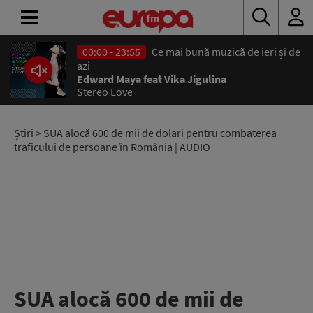
00:00 - 23:55
Ce mai bună muzică de ieri și de
ACASĂ
azi
Edward Maya feat Vika Jigulina
Stereo Love
ȘTIRI
RADIO
Știri
> SUA alocă 600 de mii de dolari pentru combaterea
traficului de persoane în România | AUDIO
CONCURSURI
PODCAST
ASCULTĂ
LIVE
SUA alocă 600 de mii de