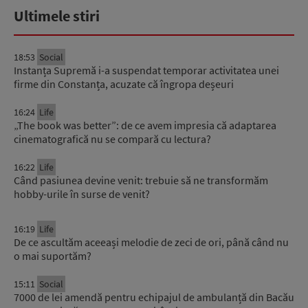
Ultimele stiri
18:53
Social
Instanța Supremă i-a suspendat temporar activitatea unei
firme din Constanța, acuzate că îngropa deșeuri
16:24
Life
„The book was better”: de ce avem impresia că adaptarea
cinematografică nu se compară cu lectura?
16:22
Life
Când pasiunea devine venit: trebuie să ne transformăm
hobby-urile în surse de venit?
16:19
Life
De ce ascultăm aceeași melodie de zeci de ori, până când nu
o mai suportăm?
15:11
Social
7000 de lei amendă pentru echipajul de ambulanță din Bacău