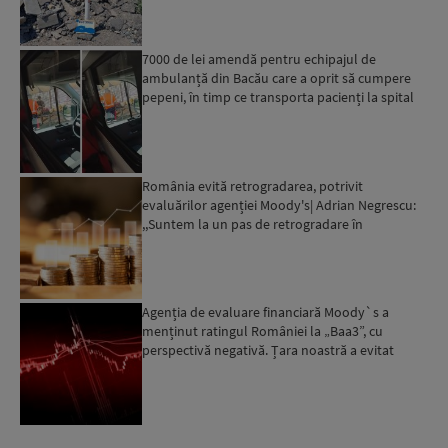
7000 de lei amendă pentru echipajul de
ambulanță din Bacău care a oprit să cumpere
pepeni, în timp ce transporta pacienți la spital
România evită retrogradarea, potrivit
evaluărilor agenției Moody's| Adrian Negrescu:
,,Suntem la un pas de retrogradare în
următoarele 18-20 de luni, ...
Agenția de evaluare financiară Moody`s a
menținut ratingul României la „Baa3”, cu
perspectivă negativă. Țara noastră a evitat
momentan retrogradarea...