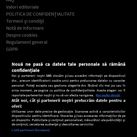
Valori editoriale
POLITICA DE CONFIDENŢIALITATE
Termeni şi condiţii
Notă de Informare
Despre cookies
Regulament general
GDPR
Contact
Nouă ne pasă ca datele tale personale să rămână
Descarcă gratuit aplicaţia Europa FM pentru smartphone:
confidențiale
Noi și partenerii noștri
585
stocăm și/sau accesăm informații pe dispozitivul
dvs., precum identificatorii cookie unici pentru prelucrarea datelor cu caracter
personal. Puteți accepta sau gestiona alegerile dvs. făcând clic mai jos sau în
orice moment, pe pagina cu politica de confidențialitate. Aceste alegeri vor fi
raportate partenerilor noștri și nu vă vor afecta navigarea.
Mai multe detalii
Atât noi, cât și partenerii noștri prelucrăm datele pentru a
oferi:
Utilizarea unor date precise de geolocație. Scanarea activă a caracteristicilor
dispozitivului pentru identificare. Stocarea și/sau accesarea informațiilor de pe
un dispozitiv. Publicitate și conținut personalizat, măsurători ale publicității și
de conținut, cercetarea audienței și dezvoltarea serviciilor.
Setări:
Listă parteneri (furnizori)
Ascultă Europa FM în aplicație