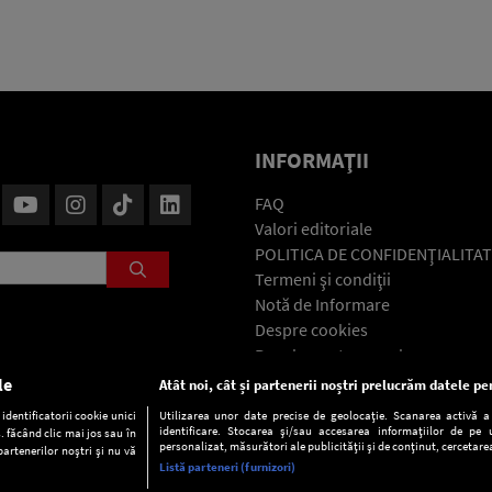
INFORMAŢII
FAQ
Valori editoriale
POLITICA DE CONFIDENŢIALITAT
Termeni şi condiţii
Notă de Informare
Despre cookies
Regulament general
GDPR
le
Atât noi, cât și partenerii noștri prelucrăm datele pen
Contact
dentificatorii cookie unici
Utilizarea unor date precise de geolocație. Scanarea activă a c
identificare. Stocarea și/sau accesarea informațiilor de pe u
. făcând clic mai jos sau în
personalizat, măsurători ale publicității și de conținut, cercetarea
partenerilor noștri și nu vă
Listă parteneri (furnizori)