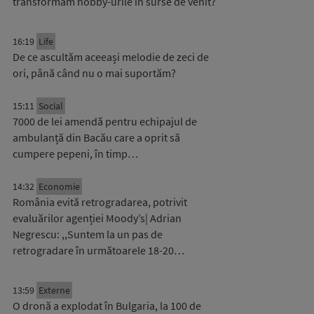
transformăm hobby-urile în surse de venit?
16:19
Life
De ce ascultăm aceeași melodie de zeci de
ori, până când nu o mai suportăm?
15:11
Social
7000 de lei amendă pentru echipajul de
ambulanță din Bacău care a oprit să
cumpere pepeni, în timp…
14:32
Economie
România evită retrogradarea, potrivit
evaluărilor agenției Moody’s| Adrian
Negrescu: ,,Suntem la un pas de
retrogradare în următoarele 18-20…
13:59
Externe
O dronă a explodat în Bulgaria, la 100 de