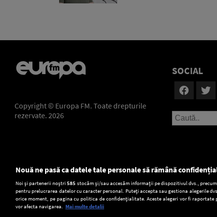
SOCIAL
Copyright © Europa FM. Toate drepturile
rezervate. 2026
Nouă ne pasă ca datele tale personale să rămână confidenția
Setări:
Noi și partenerii noștri
585
stocăm și/sau accesăm informații pe dispozitivul dvs., precum i
pentru prelucrarea datelor cu caracter personal. Puteți accepta sau gestiona alegerile dvs
Dark Mode
orice moment, pe pagina cu politica de confidențialitate. Aceste alegeri vor fi raportate 
vor afecta navigarea.
Mai multe detalii