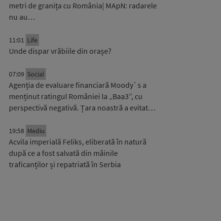
metri de granița cu România| MApN: radarele
nu au…
11:01
Life
Unde dispar vrăbiile din orașe?
07:09
Social
Agenția de evaluare financiară Moody`s a
menținut ratingul României la „Baa3”, cu
perspectivă negativă. Țara noastră a evitat…
19:58
Mediu
Acvila imperială Feliks, eliberată în natură
după ce a fost salvată din mâinile
traficanților și repatriată în Serbia