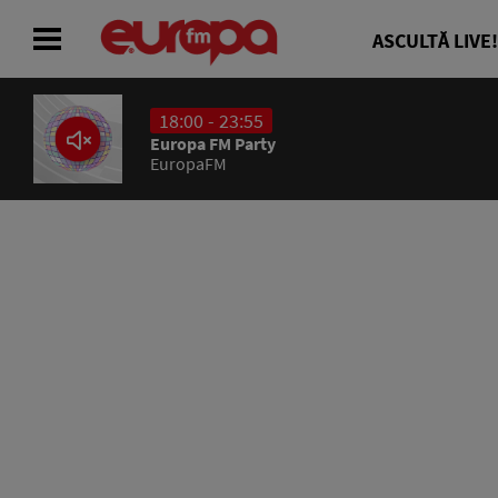
ASCULTĂ LIVE!
18:00 - 23:55
ACASĂ
Europa FM Party
EuropaFM
ȘTIRI
RADIO
CONCURSURI
PODCAST
ASCULTĂ LIVE