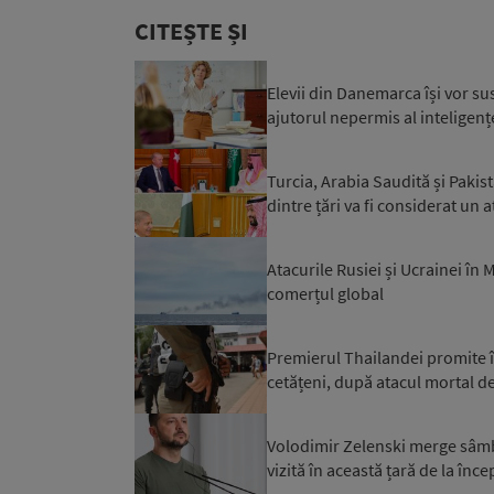
CITEȘTE ȘI
Elevii din Danemarca își vor su
ajutorul nepermis al inteligențe
Turcia, Arabia Saudită și Paki
dintre țări va fi considerat un a
Atacurile Rusiei și Ucrainei în
comerțul global
Premierul Thailandei promite în
cetățeni, după atacul mortal de
Volodimir Zelenski merge sâmbăt
vizită în această țară de la înce