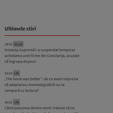
Ultimele stiri
18:53
Social
Instanța Supremă i-a suspendat temporar
activitatea unei firme din Constanța, acuzate
că îngropa deșeuri
16:24
Life
„The book was better”: de ce avem impresia
că adaptarea cinematografică nu se
compară cu lectura?
16:22
Life
Când pasiunea devine venit: trebuie să ne