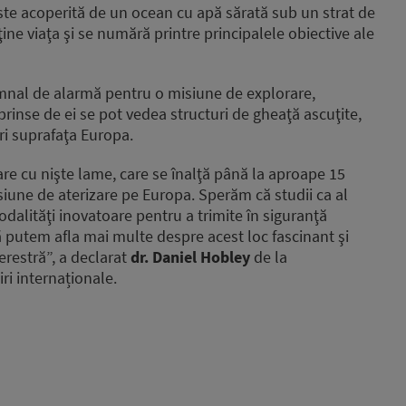
 este acoperită de un ocean cu apă sărată sub un strat de
ine viaţa şi se numără printre principalele obiective ale
semnal de alarmă pentru o misiune de explorare,
prinse de ei se pot vedea structuri de gheaţă ascuţite,
ri suprafaţa Europa.
re cu nişte lame, care se înalţă până la aproape 15
siune de aterizare pe Europa. Sperăm că studii ca al
odalităţi inovatoare pentru a trimite în siguranţă
 putem afla mai multe despre acest loc fascinant şi
restră”, a declarat
dr. Daniel Hobley
de la
iri internaționale.