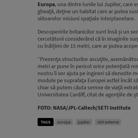
Europa
, una dintre lunile lui Jupiter, care
gheaţă, deţine un habitat care ar putea susţ
viitoarelor misiuni spaţiale interplanetare.
Descoperirile britanicilor sunt însă și un 
cercetătorii considerând că în imaginile sur
cu înălţimi de 15 metri, care ar putea acope
”Prezenţa structurilor ascuţite, asemănătoa
metri ar pune în pericol orice potenţială mi
nostru îi vor ajuta pe ingineri să dezvolte m
module pe suprafaţa Europei astfel încât să
chiar să putem căuta semne de viaţă extrate
Universitatea Cardiff, citat de agențiile de șt
FOTO: NASA/JPL-Caltech/SETI Institute
TAGS
europa
jupiter
stiri externe