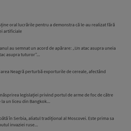
sține oral lucrările pentru a demonstra că le-au realizat fără
i artificiale
stanul au semnat un acord de apărare: „Un atac asupra uneia
tac asupra tuturor”...
 Marea Neagră perturbă exporturile de cereale, afectând
ăsprirea legislației privind portul de arme de foc de către
 la un liceu din Bangkok...
ă în Serbia, aliatul tradițional al Moscovei. Este prima sa
putul invaziei ruse...