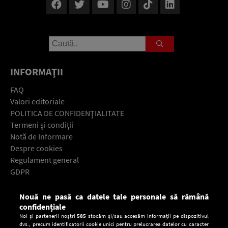
INFORMAŢII
FAQ
Valori editoriale
POLITICA DE CONFIDENŢIALITATE
Termeni şi condiţii
Notă de Informare
Despre cookies
Regulament general
GDPR
Contact
Nouă ne pasă ca datele tale personale să rămână
Descarcă gratuit aplicaţia Europa FM pentru smartphone:
confidențiale
Noi și partenerii noștri
585
stocăm și/sau accesăm informații pe dispozitivul
dvs., precum identificatorii cookie unici pentru prelucrarea datelor cu caracter