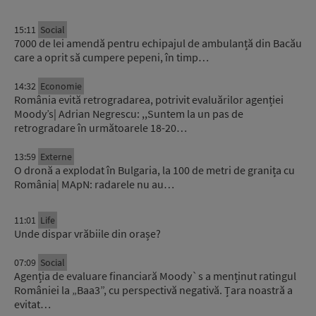
15:11
Social
7000 de lei amendă pentru echipajul de ambulanță din Bacău
care a oprit să cumpere pepeni, în timp…
14:32
Economie
România evită retrogradarea, potrivit evaluărilor agenției
Moody’s| Adrian Negrescu: ,,Suntem la un pas de
retrogradare în următoarele 18-20…
13:59
Externe
O dronă a explodat în Bulgaria, la 100 de metri de granița cu
România| MApN: radarele nu au…
11:01
Life
Unde dispar vrăbiile din orașe?
07:09
Social
Agenția de evaluare financiară Moody`s a menținut ratingul
României la „Baa3”, cu perspectivă negativă. Țara noastră a
evitat…