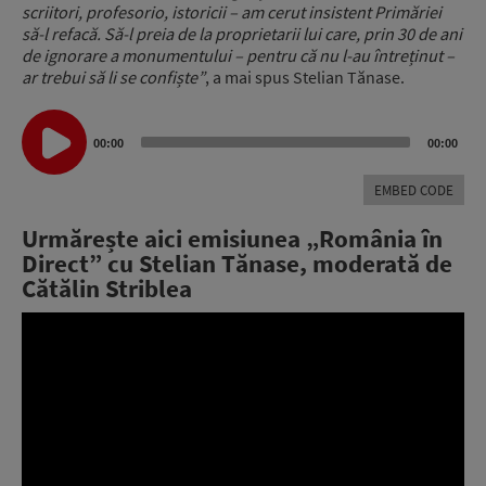
scriitori, profesorio, istoricii – am cerut insistent Primăriei
să-l refacă. Să-l preia de la proprietarii lui care, prin 30 de ani
de ignorare a monumentului – pentru că nu l-au întreținut –
ar trebui să li se confiște”
, a mai spus Stelian Tănase.
Audio
Player
00:00
00:00
EMBED CODE
Urmărește aici emisiunea „România în
Direct” cu Stelian Tănase, moderată de
Cătălin Striblea