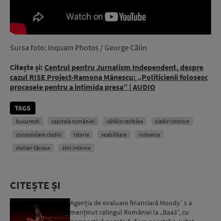
Sursa foto: Inquam Photos / George Călin
Citește și:
Centrul pentru Jurnalism Independent, despre
cazul RISE Project-Ramona Mănescu: „Politicienii folosesc
procesele pentru a intimida presa” | AUDIO
TAGS
bucuresti
capitala româniei
cătălin striblea
cladiri istorice
consolidare cladiri
istorie
reabilitare
romania
stelian tănase
stiri interne
CITEȘTE ȘI
Agenția de evaluare financiară Moody`s a
menținut ratingul României la „Baa3”, cu