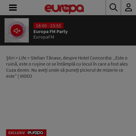
18:00 - 23:55
ACASĂ
Europa FM Party
EuropaFM
ȘTIRI
RADIO
Știri
>
Life
> Stelian Tănase, despre Hotel Concordia: „Este o
ruină, este o rușine ce se întâmplă cu locul în care a fost ales
Cuza domn. Nu aveți unde să puneți piciorul de mizerie ce
CONCURSURI
este” | VIDEO
PODCAST
ASCULTĂ
LIVE