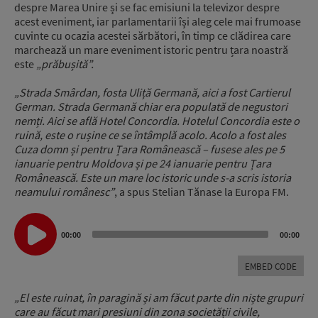
despre Marea Unire și se fac emisiuni la televizor despre
acest eveniment, iar parlamentarii își aleg cele mai frumoase
cuvinte cu ocazia acestei sărbători, în timp ce clădirea care
marchează un mare eveniment istoric pentru țara noastră
este
„prăbușită”.
„Strada Smârdan, fosta Uliță Germană, aici a fost Cartierul
German. Strada Germană chiar era populată de negustori
nemți. Aici se află Hotel Concordia. Hotelul Concordia este o
ruină, este o rușine ce se întâmplă acolo. Acolo a fost ales
Cuza domn și pentru Țara Românească – fusese ales pe 5
ianuarie pentru Moldova și pe 24 ianuarie pentru Țara
Românească. Este un mare loc istoric unde s-a scris istoria
neamului românesc”
, a spus Stelian Tănase la Europa FM.
Audio
Player
00:00
00:00
EMBED CODE
„El este ruinat, în paragină și am făcut parte din niște grupuri
care au făcut mari presiuni din zona societății civile,