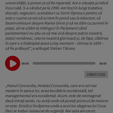
universității, a presei ca să fie reparată. Are o situație juridică
încurcată. S-a vândut pe la 1990. Am fost în lungi tratative,
discuții, negocieri, scandaluri cu Sorin Oprescu pentru că
este o rușine ca noi să scriem în presă sau la televizor, să
facem emisiuni despre Marea Unire și să ne dăm cu pumnii în
piept, să ne uităm la mitinguri în Parlament când
parlamentarii nu știu ce să mai zică despre patria noastră,
statul românesc, istoria noastră glorioasă și, de fapt, clădirea
în care s-a întâmplat acest uriaș moment – Unirea la 1859 –
să fie prăbușit”
, a adăugat Stelian Tănase.
Audio
00:00
00:00
Player
EMBED CODE
„Hanul Concordia, Hotelul Concordia, care era cel mai
modern în epoca lui, avea bucătărie occidentală, tot
managementul era occidental. Acum, este de neimaginat
dacă intrați acolo, nu aveți unde să puneți piciorul de mizerie
ce este. Există și încăperea unde a avut loc alegerea lui Cuza.
Deci ar trebui restaurat de urgență. Noi asta am cerut: