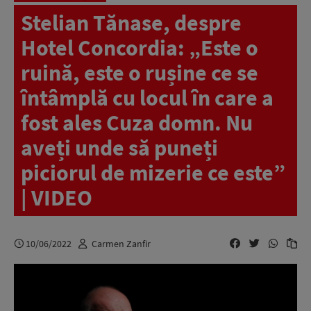
Stelian Tănase, despre
Hotel Concordia: „Este o
ruină, este o rușine ce se
întâmplă cu locul în care a
fost ales Cuza domn. Nu
aveți unde să puneți
piciorul de mizerie ce este”
| VIDEO
10/06/2022
Carmen Zanfir