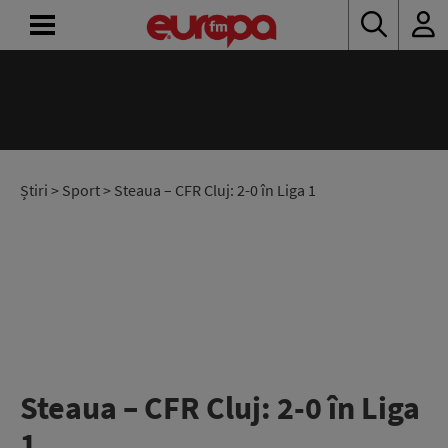
ACASĂ
ȘTIRI
RADIO
Știri
>
Sport
> Steaua – CFR Cluj: 2-0 în Liga 1
CONCURSURI
PODCAST
ASCULTĂ
LIVE
Steaua – CFR Cluj: 2-0 în Liga
1