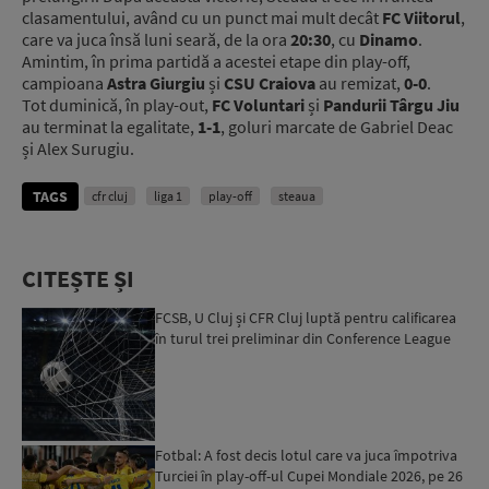
clasamentului, având cu un punct mai mult decât
FC Viitorul
,
care va juca însă luni seară, de la ora
20:30
, cu
Dinamo
.
Amintim, în prima partidă a acestei etape din play-off,
campioana
Astra Giurgiu
și
CSU Craiova
au remizat,
0-0
.
Tot duminică, în play-out,
FC Voluntari
și
Pandurii Târgu Jiu
au terminat la egalitate,
1-1
, goluri marcate de Gabriel Deac
și Alex Surugiu.
TAGS
cfr cluj
liga 1
play-off
steaua
CITEȘTE ȘI
FCSB, U Cluj și CFR Cluj luptă pentru calificarea
în turul trei preliminar din Conference League
Fotbal: A fost decis lotul care va juca împotriva
Turciei în play-off-ul Cupei Mondiale 2026, pe 26