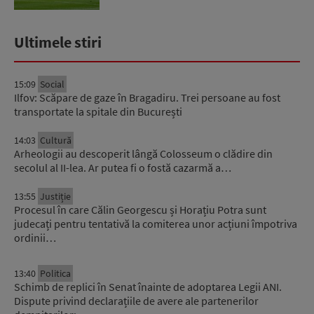
Ultimele stiri
15:09
Social
Ilfov: Scăpare de gaze în Bragadiru. Trei persoane au fost
transportate la spitale din București
14:03
Cultură
Arheologii au descoperit lângă Colosseum o clădire din
secolul al II-lea. Ar putea fi o fostă cazarmă a…
13:55
Justiție
Procesul în care Călin Georgescu și Horațiu Potra sunt
judecați pentru tentativă la comiterea unor acțiuni împotriva
ordinii…
13:40
Politica
Schimb de replici în Senat înainte de adoptarea Legii ANI.
Dispute privind declarațiile de avere ale partenerilor