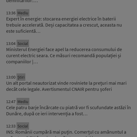
demnitarilor:…
13:36
Mediu
Expert în energie: stocarea energiei electrice în baterii
trebuie accelerată. Deși capacitatea a crescut, aceasta nu
este suficientă…
13:04
Social
Ministerul Energiei face apel la reducerea consumului de
curent electric seara. Ce măsuri recomandă populației și
companiilor |…
13:00
Știri
Un alt portal neautorizat vinde roviniete la prețuri mai mari
decât cele legale. Avertismentul CNAIR pentru șoferi
12:47
Mediu
Cele patru barje încărcate cu piatră vor fi scufundate astăzi în
Dunăre, după ce ieri intervenția a fost…
12:33
Social
INS: Românii cumpără mai puțin. Comerțul cu amănuntul a