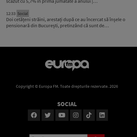
scăzut cu 5,7% în prima jumătate a anului |…
12:33
Social
Doi cetățeni străini, arestați după ce au încercat să înșele o
pensionară din București, pretinzând că sunt de…
Copyright © Europa FM. Toate drepturile rezervate. 2026
SOCIAL