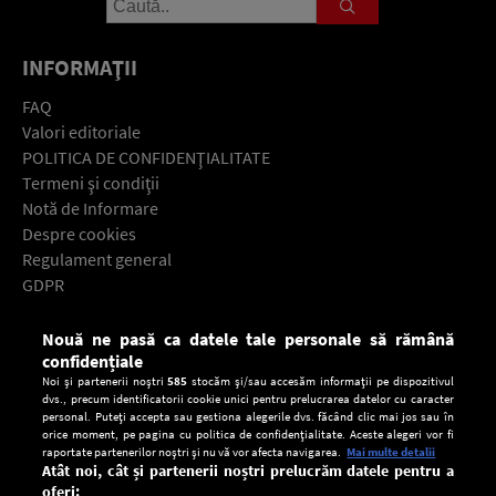
INFORMAŢII
FAQ
Valori editoriale
POLITICA DE CONFIDENŢIALITATE
Termeni şi condiţii
Notă de Informare
Despre cookies
Regulament general
GDPR
Contact
Nouă ne pasă ca datele tale personale să rămână
Descarcă gratuit aplicaţia Europa FM pentru smartphone:
confidențiale
Noi și partenerii noștri
585
stocăm și/sau accesăm informații pe dispozitivul
dvs., precum identificatorii cookie unici pentru prelucrarea datelor cu caracter
personal. Puteți accepta sau gestiona alegerile dvs. făcând clic mai jos sau în
orice moment, pe pagina cu politica de confidențialitate. Aceste alegeri vor fi
raportate partenerilor noștri și nu vă vor afecta navigarea.
Mai multe detalii
Atât noi, cât și partenerii noștri prelucrăm datele pentru a
oferi: