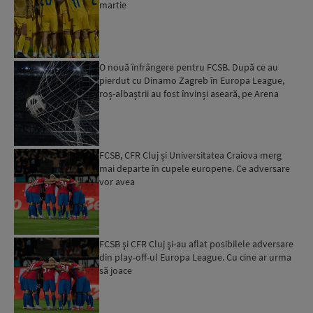
martie
O nouă înfrângere pentru FCSB. După ce au
pierdut cu Dinamo Zagreb în Europa League,
roș-albaștrii au fost învinși aseară, pe Arena
Națională, și de C...
FCSB, CFR Cluj și Universitatea Craiova merg
mai departe în cupele europene. Ce adversare
vor avea
FCSB şi CFR Cluj şi-au aflat posibilele adversare
din play-off-ul Europa League. Cu cine ar urma
să joace