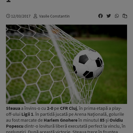
12/03/2017
Vasile Constantin
Steaua
a învins-o cu
2-0
pe
CFR Cluj
, în prima etapă a play-
off-ului
Ligii 1
. În partidă jucată pe Arena Națională, golurile
au fost marcate de
Harlem Gnohere
în minutul
85
și
Ovidiu
Popescu
dintr-o lovitură liberă executată perfect la vinclu, în
prelungiri. După această victorie, Steaua trece în fruntea