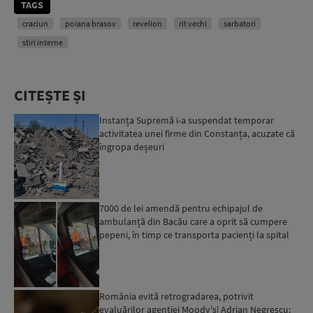
TAGS
craciun
poiana brasov
revelion
rit vechi
sarbatori
stiri interne
CITEȘTE ȘI
Instanța Supremă i-a suspendat temporar
activitatea unei firme din Constanța, acuzate că
îngropa deșeuri
7000 de lei amendă pentru echipajul de
ambulanță din Bacău care a oprit să cumpere
pepeni, în timp ce transporta pacienți la spital
România evită retrogradarea, potrivit
evaluărilor agenției Moody's| Adrian Negrescu: