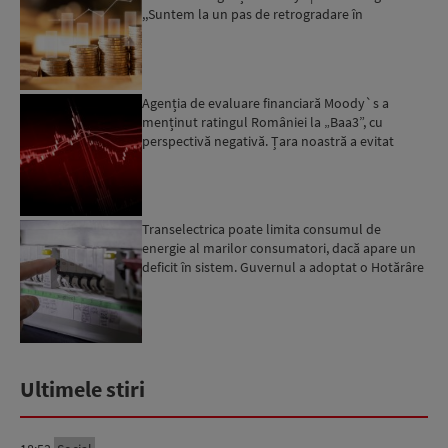
,,Suntem la un pas de retrogradare în
următoarele 18-20 de luni, ...
Agenția de evaluare financiară Moody`s a
menținut ratingul României la „Baa3”, cu
perspectivă negativă. Țara noastră a evitat
momentan retrogradarea...
Transelectrica poate limita consumul de
energie al marilor consumatori, dacă apare un
deficit în sistem. Guvernul a adoptat o Hotărâre
în acest sens...
Ultimele stiri