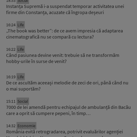
18:53
Social
Instanța Supremă i-a suspendat temporar activitatea unei
firme din Constanța, acuzate că îngropa deșeuri
16:24
Life
„The book was better”: de ce avem impresia că adaptarea
cinematografică nu se compară cu lectura?
16:22
Life
Când pasiunea devine venit: trebuie să ne transformăm
hobby-urile în surse de venit?
16:19
Life
De ce ascultăm aceeași melodie de zeci de ori, până când nu
o mai suportăm?
15:11
Social
7000 de lei amendă pentru echipajul de ambulanță din Bacău
care a oprit să cumpere pepeni, în timp…
14:32
Economie
România evită retrogradarea, potrivit evaluărilor agenției