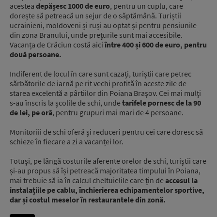
acestea
depășesc 1000 de euro
, pentru un cuplu, care
dorește să petreacă un sejur de o săptămână. Turiștii
ucrainieni, moldoveni și ruși au optat și pentru pensiunile
din zona Branului, unde prețurile sunt mai accesibile.
Vacanța de Crăciun costă aici
între 400 și 600 de euro, pentru
două persoane.
Indiferent de locul în care sunt cazați, turiștii care petrec
sărbătorile de iarnă pe rit vechi profită în aceste zile de
starea excelentă a pârtiilor din Poiana Brașov. Cei mai mulți
s-au înscris la școlile de schi, unde
tarifele pornesc de la 90
de lei, pe oră
, pentru grupuri mai mari de 4 persoane.
Monitoriii de schi oferă și reduceri pentru cei care doresc să
schieze în fiecare a zi a vacanței lor.
Totuși, pe lângă costurile aferente orelor de schi, turiștii care
și-au propus să își petreacă majoritatea timpului în Poiana,
mai trebuie să ia în calcul cheltuielile care țin de
accesul la
instalațiile pe cablu, închierierea echipamentelor sportive,
dar și costul meselor în restaurantele din zonă.