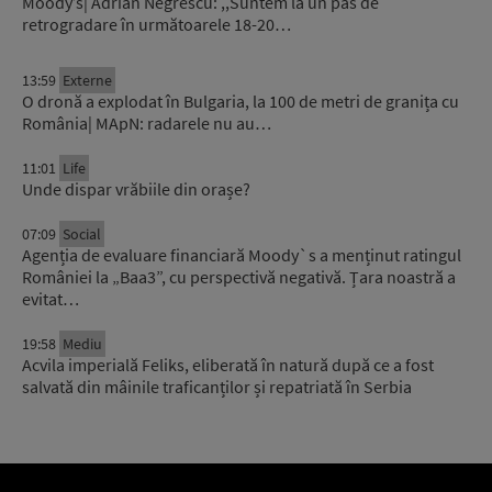
Moody’s| Adrian Negrescu: ,,Suntem la un pas de
retrogradare în următoarele 18-20…
13:59
Externe
O dronă a explodat în Bulgaria, la 100 de metri de granița cu
România| MApN: radarele nu au…
11:01
Life
Unde dispar vrăbiile din orașe?
07:09
Social
Agenția de evaluare financiară Moody`s a menținut ratingul
României la „Baa3”, cu perspectivă negativă. Țara noastră a
evitat…
19:58
Mediu
Acvila imperială Feliks, eliberată în natură după ce a fost
salvată din mâinile traficanților și repatriată în Serbia