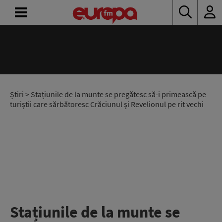
ACASĂ
ȘTIRI
RADIO
Știri
> Stațiunile de la munte se pregătesc să-i primească pe
turiștii care sărbătoresc Crăciunul și Revelionul pe rit vechi
CONCURSURI
PODCAST
ASCULTĂ
LIVE
Stațiunile de la munte se