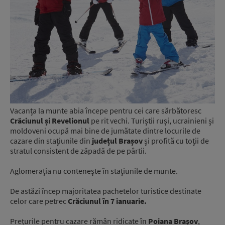
Vacanța la munte abia începe pentru cei care sărbătoresc
Crăciunul și Revelionul
pe rit vechi. Turiștii ruși, ucrainieni și
moldoveni ocupă mai bine de jumătate dintre locurile de
cazare din stațiunile din
județul Brașov
și profită cu toții de
stratul consistent de zăpadă de pe pârtii.
Aglomerația nu contenește în stațiunile de munte.
De astăzi încep majoritatea pachetelor turistice destinate
celor care petrec
Crăciunul în 7 ianuarie.
Prețurile pentru cazare rămân ridicate în
Poiana Brașov
,