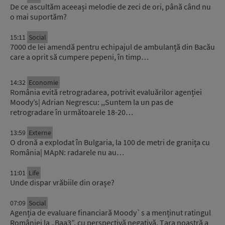
De ce ascultăm aceeași melodie de zeci de ori, până când nu
o mai suportăm?
15:11
Social
7000 de lei amendă pentru echipajul de ambulanță din Bacău
care a oprit să cumpere pepeni, în timp…
14:32
Economie
România evită retrogradarea, potrivit evaluărilor agenției
Moody’s| Adrian Negrescu: ,,Suntem la un pas de
retrogradare în următoarele 18-20…
13:59
Externe
O dronă a explodat în Bulgaria, la 100 de metri de granița cu
România| MApN: radarele nu au…
11:01
Life
Unde dispar vrăbiile din orașe?
07:09
Social
Agenția de evaluare financiară Moody`s a menținut ratingul
României la „Baa3”, cu perspectivă negativă. Țara noastră a