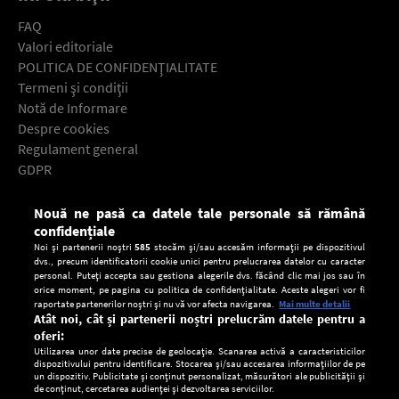
FAQ
Valori editoriale
POLITICA DE CONFIDENŢIALITATE
Termeni şi condiţii
Notă de Informare
Despre cookies
Regulament general
GDPR
Contact
Nouă ne pasă ca datele tale personale să rămână
Descarcă gratuit aplicaţia Europa FM pentru smartphone:
confidențiale
Noi și partenerii noștri
585
stocăm și/sau accesăm informații pe dispozitivul
dvs., precum identificatorii cookie unici pentru prelucrarea datelor cu caracter
personal. Puteți accepta sau gestiona alegerile dvs. făcând clic mai jos sau în
orice moment, pe pagina cu politica de confidențialitate. Aceste alegeri vor fi
raportate partenerilor noștri și nu vă vor afecta navigarea.
Mai multe detalii
Atât noi, cât și partenerii noștri prelucrăm datele pentru a
oferi:
Utilizarea unor date precise de geolocație. Scanarea activă a caracteristicilor
dispozitivului pentru identificare. Stocarea și/sau accesarea informațiilor de pe
un dispozitiv. Publicitate și conținut personalizat, măsurători ale publicității și
de conținut, cercetarea audienței și dezvoltarea serviciilor.