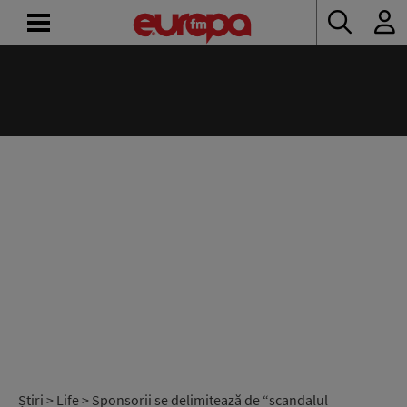
ACASĂ
ȘTIRI
RADIO
CONCURSURI
PODCAST
ASCULTĂ
LIVE
Știri
>
Life
> Sponsorii se delimitează de “scandalul