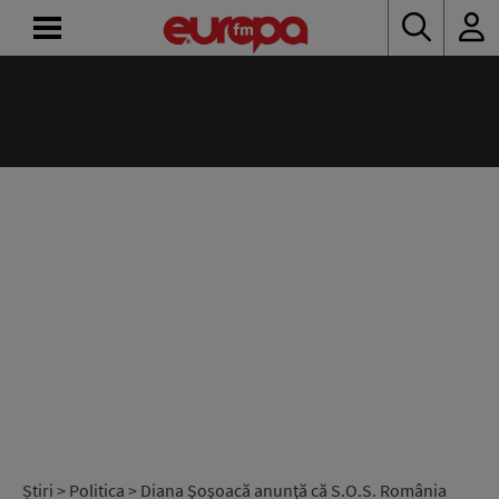
ACASĂ
ȘTIRI
RADIO
CONCURSURI
PODCAST
ASCULTĂ
LIVE
Știri
>
Politica
> Diana Şoşoacă anunţă că S.O.S. România