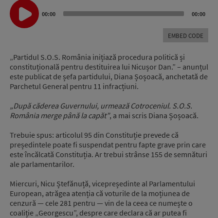
Audio
00:00
00:00
Player
EMBED CODE
„Partidul S.O.S. România inițiază procedura politică și
constituțională pentru destituirea lui Nicușor Dan.” – anunțul
este publicat de șefa partidului, Diana Șoșoacă, anchetată de
Parchetul General pentru 11 infracțiuni.
„După căderea Guvernului, urmează Cotroceniul. S.O.S.
România merge până la capăt”
, a mai scris Diana Șoșoacă.
Trebuie spus: articolul 95 din Constituție prevede că
președintele poate fi suspendat pentru fapte grave prin care
este încălcată Constituția. Ar trebui strânse 155 de semnături
ale parlamentarilor.
Miercuri, Nicu Ștefănuță, vicepreședinte al Parlamentului
European, atrăgea atenția că voturile de la moțiunea de
cenzură — cele 281 pentru — vin de la ceea ce numește o
coaliție „Georgescu”, despre care declara că ar putea fi