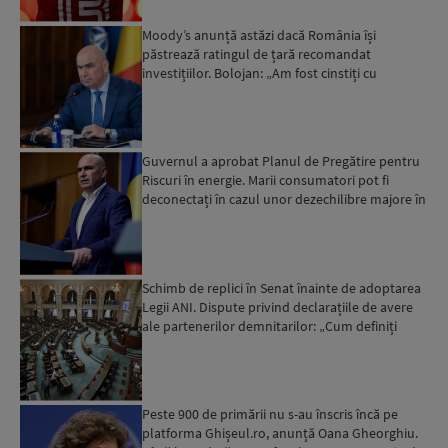
Moody’s anunță astăzi dacă România își
păstrează ratingul de țară recomandat
investițiilor. Bolojan: „Am fost cinstiți cu
românii. Am muncit din greu”...
Guvernul a aprobat Planul de Pregătire pentru
Riscuri în energie. Marii consumatori pot fi
deconectați în cazul unor dezechilibre majore în
sistemul e...
Schimb de replici în Senat înainte de adoptarea
Legii ANI. Dispute privind declarațiile de avere
ale partenerilor demnitarilor: „Cum definiți
amantele...
Peste 900 de primării nu s-au înscris încă pe
platforma Ghișeul.ro, anunță Oana Gheorghiu.