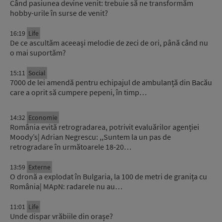
Când pasiunea devine venit: trebuie să ne transformăm
hobby-urile în surse de venit?
16:19
Life
De ce ascultăm aceeași melodie de zeci de ori, până când nu
o mai suportăm?
15:11
Social
7000 de lei amendă pentru echipajul de ambulanță din Bacău
care a oprit să cumpere pepeni, în timp…
14:32
Economie
România evită retrogradarea, potrivit evaluărilor agenției
Moody’s| Adrian Negrescu: ,,Suntem la un pas de
retrogradare în următoarele 18-20…
13:59
Externe
O dronă a explodat în Bulgaria, la 100 de metri de granița cu
România| MApN: radarele nu au…
11:01
Life
Unde dispar vrăbiile din orașe?