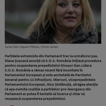
Sursa foto: Inquam Photos / Octav Ganea
Partidele extremiste din Parlament trec la următorul pas.
Diana Șoșoacă anunță că S.O.S. România inițiază procedura
pentru suspendarea președintelui Nicușor Dan.Lidera
S.O.S. România a rămas recent fără imunitate în
Parlamentul European și este anchetată de Parchetul
General pentru 11 infracțiuni. Miercuri, vicepreședintele
Parlamentului European, Nicu Ștefănuță, atrăgea atenția
că așa-numita coaliție a partidelor pro-Georgescu din
Parlament ar putea fi tentată să încerce și chiar să
reușească suspendarea președintelui.