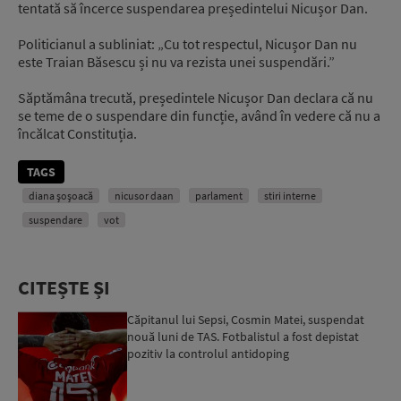
tentată să încerce suspendarea președintelui Nicușor Dan.
Politicianul a subliniat: „Cu tot respectul, Nicușor Dan nu
este Traian Băsescu și nu va rezista unei suspendări.”
Săptămâna trecută, președintele Nicușor Dan declara că nu
se teme de o suspendare din funcție, având în vedere că nu a
încălcat Constituția.
TAGS
diana șoșoacă
nicusor daan
parlament
stiri interne
suspendare
vot
CITEȘTE ȘI
Căpitanul lui Sepsi, Cosmin Matei, suspendat
nouă luni de TAS. Fotbalistul a fost depistat
pozitiv la controlul antidoping