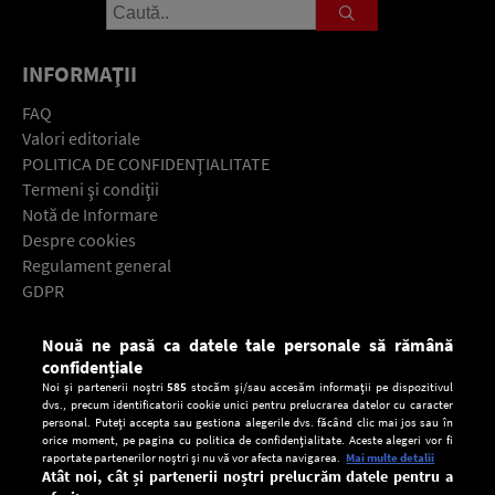
INFORMAŢII
FAQ
Valori editoriale
POLITICA DE CONFIDENŢIALITATE
Termeni şi condiţii
Notă de Informare
Despre cookies
Regulament general
GDPR
Contact
Nouă ne pasă ca datele tale personale să rămână
Descarcă gratuit aplicaţia Europa FM pentru smartphone:
confidențiale
Noi și partenerii noștri
585
stocăm și/sau accesăm informații pe dispozitivul
dvs., precum identificatorii cookie unici pentru prelucrarea datelor cu caracter
personal. Puteți accepta sau gestiona alegerile dvs. făcând clic mai jos sau în
orice moment, pe pagina cu politica de confidențialitate. Aceste alegeri vor fi
raportate partenerilor noștri și nu vă vor afecta navigarea.
Mai multe detalii
Atât noi, cât și partenerii noștri prelucrăm datele pentru a