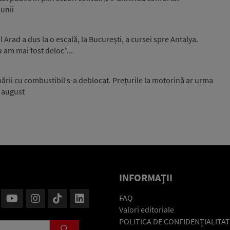
iunii
Arad a dus la o escală, la București, a cursei spre Antalya.
u am mai fost deloc”...
onării cu combustibil s-a deblocat. Prețurile la motorină ar urma
i august
INFORMAŢII
FAQ
Valori editoriale
POLITICA DE CONFIDENŢIALITAT