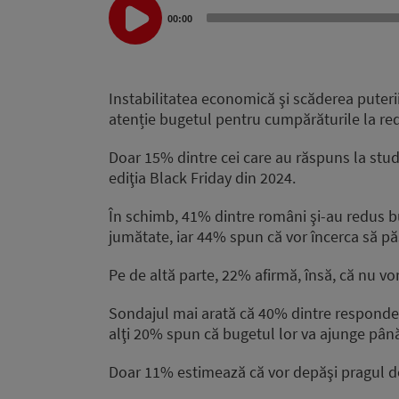
Audio
00:00
Player
Instabilitatea economică şi scăderea puteri
atenție bugetul pentru cumpărăturile la red
Doar 15% dintre cei care au răspuns la stud
ediţia Black Friday din 2024.
În schimb, 41% dintre români şi-au redus bu
jumătate, iar 44% spun că vor încerca să păs
Pe de altă parte, 22% afirmă, însă, că nu v
Sondajul mai arată că 40% dintre respondenţ
alţi 20% spun că bugetul lor va ajunge până 
Doar 11% estimează că vor depăşi pragul de