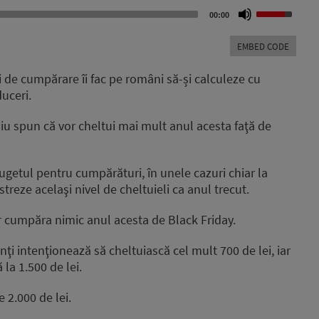
Use
00:00
Up/Down
Arrow
EMBED CODE
keys
to
i de cumpărare îi fac pe români să-și calculeze cu
increase
uceri.
or
decrease
iu spun că vor cheltui mai mult anul acesta faţă de
volume.
getul pentru cumpărături, în unele cazuri chiar la
treze acelaşi nivel de cheltuieli ca anul trecut.
or cumpăra nimic anul acesta de Black Friday.
i intenţionează să cheltuiască cel mult 700 de lei, iar
la 1.500 de lei.
 2.000 de lei.