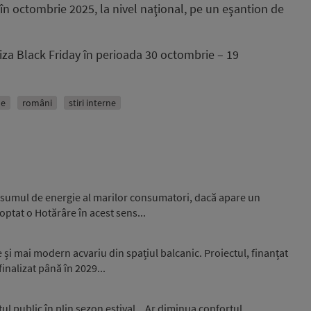
n octombrie 2025, la nivel naţional, pe un eşantion de
iza Black Friday în perioada 30 octombrie – 19
ne
români
stiri interne
nsumul de energie al marilor consumatori, dacă apare un
optat o Hotărâre în acest sens...
și mai modern acvariu din spațiul balcanic. Proiectul, finanțat
inalizat până în 2029...
l public în plin sezon estival. „Ar diminua confortul