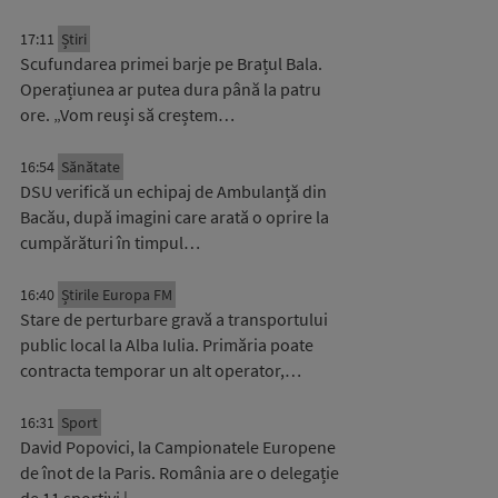
17:11
Știri
Scufundarea primei barje pe Brațul Bala.
Operațiunea ar putea dura până la patru
ore. „Vom reuși să creștem…
16:54
Sănătate
DSU verifică un echipaj de Ambulanță din
Bacău, după imagini care arată o oprire la
cumpărături în timpul…
16:40
Știrile Europa FM
Stare de perturbare gravă a transportului
public local la Alba Iulia. Primăria poate
contracta temporar un alt operator,…
16:31
Sport
David Popovici, la Campionatele Europene
de înot de la Paris. România are o delegație