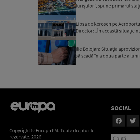
turiștilor”, spune primarul staț
Lipsa de kerosen pe Aeroportul 
Director: „În această situație n
Ilie Bolojan: Situaţia aprovizi
să scadă în a doua parte a luni
SOCIAL
Copyright © Europa FM. Toate drepturile
rezervate. 2026