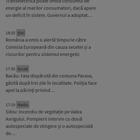
Transelectrica poate limita consumul de
energie al marilor consumatori, dacă apare
un deficit în sistem. Guvernul a adoptat…
18:35
Știri
România a emis o alertă timpurie către
Comisia Europeană din cauza secetei și a
riscurilor pentru sistemul energetic
17:35
Social
Bacău: Fata dispărută din comuna Parava,
găsită după trei zile în localitate. Poliția face
apel la părinți privind…
17:19
Mediu
Sibiu: Incendiu de vegetație pe Valea
Avrigului. Pompierii intervin cu două
autospeciale de stingere și o autospecială
de…