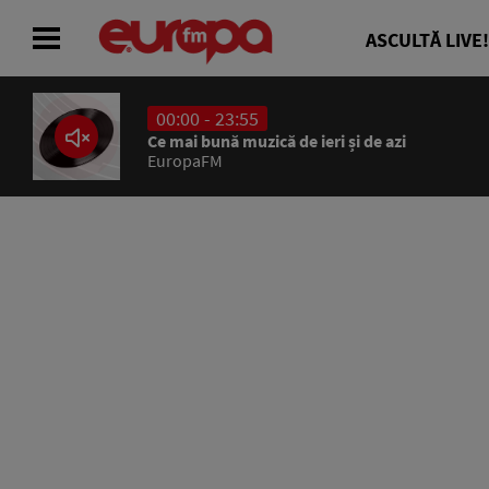
ASCULTĂ LIVE!
00:00 - 23:55
ACASĂ
Ce mai bună muzică de ieri și de azi
EuropaFM
ȘTIRI
RADIO
CONCURSURI
PODCAST
ASCULTĂ LIVE