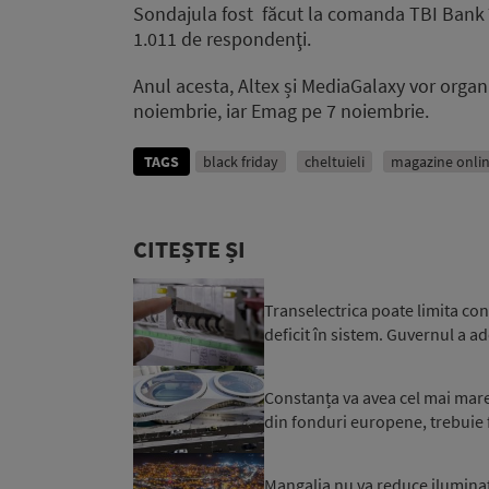
Sondajula fost făcut la comanda TBI Bank î
1.011 de respondenţi.
Anul acesta, Altex și MediaGalaxy vor organ
noiembrie, iar Emag pe 7 noiembrie.
TAGS
black friday
cheltuieli
magazine onli
CITEȘTE ȘI
Transelectrica poate limita co
deficit în sistem. Guvernul a ad
Constanța va avea cel mai mare 
din fonduri europene, trebuie f
Mangalia nu va reduce iluminatu