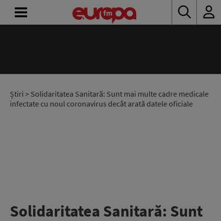
ACASĂ
ȘTIRI
RADIO
Știri
> Solidaritatea Sanitară: Sunt mai multe cadre medicale
infectate cu noul coronavirus decât arată datele oficiale
CONCURSURI
PODCAST
ASCULTĂ
LIVE
Solidaritatea Sanitară: Sunt