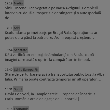
17:19
Mediu
Sibiu: Incendiu de vegetație pe Valea Avrigului. Pompierii
intervin cu două autospeciale de stingere și o autospecială
de…
17:11
Știri
Scufundarea primei barje pe Brațul Bala. Operațiunea ar
putea dura până la patru ore. „Vom reuși să creștem…
16:54
Sănătate
DSU verifică un echipaj de Ambulanță din Bacău, după
imagini care arată o oprire la cumpărături în timpul…
16:40
Știrile Europa FM
Stare de perturbare gravă a transportului public local la Alba
Iulia. Primăria poate contracta temporar un alt operator,…
16:31
Sport
David Popovici, la Campionatele Europene de înot de la
Paris. România are o delegație de 11 sportivi |…
16:15
Economie