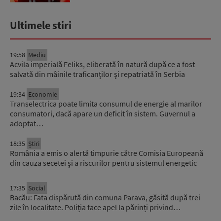
Ultimele stiri
19:58
Mediu
Acvila imperială Feliks, eliberată în natură după ce a fost
salvată din mâinile traficanților și repatriată în Serbia
19:34
Economie
Transelectrica poate limita consumul de energie al marilor
consumatori, dacă apare un deficit în sistem. Guvernul a
adoptat…
18:35
Știri
România a emis o alertă timpurie către Comisia Europeană
din cauza secetei și a riscurilor pentru sistemul energetic
17:35
Social
Bacău: Fata dispărută din comuna Parava, găsită după trei
zile în localitate. Poliția face apel la părinți privind…