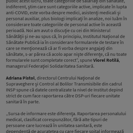
public acest lucru, toate categoriile de salariaţi din sănătate,
indiferent, ştim care sunt categoriile active, implicate în lupta
anti-COVID, este vorba despre medici, asistenţi medicali şi
personal auxiliar, plus biologi implicaţi în analize, noi luăm în
considerare toate categoriile de personal active în această
perioadă. Noi am avut o discuţie cu cei din Ministerul
Sănătăţii şi ne-au spus că, în principiu, Institutul Naţional de
Sănătate Publică ia în considerare formularele de testare în
care se menţionează că ar fi vorba despre angajaţi din
sănătate, s-ar părea că acolo apar nişte diferenţe, că nu toate
formularele sunt completate corect”, spune
Viorel Rotilă
,
managerul Federaţiei Solidaritatea Sanitară.
Adriana Pistol
, directorul Centrului Naţional de
Supraveghere şi Control al Bolilor Transmisibile din cadrul
INSP spune că datele centralizate la nivel de Institut depind
strict de cum face raportarea către DSP-uri fiecare unitate
sanitară în parte.
„Sursa de informare este diferenţa. Raportarea personalului
medical, clasificat corespunzător, fără alte tipuri de
persoane care lucrează în unitatea sanitară, este
dependentă de acuratețea cu care fiecare spital informează