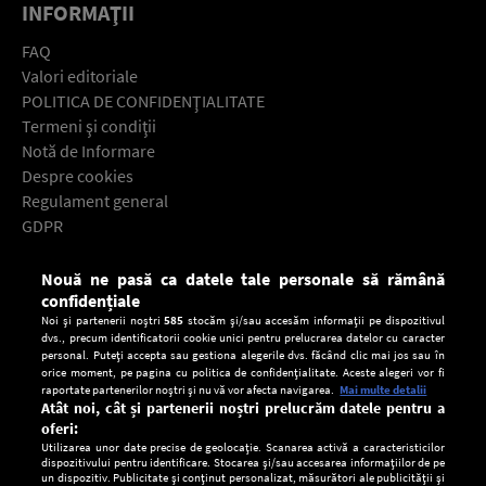
INFORMAŢII
FAQ
Valori editoriale
POLITICA DE CONFIDENŢIALITATE
Termeni şi condiţii
Notă de Informare
Despre cookies
Regulament general
GDPR
Contact
Nouă ne pasă ca datele tale personale să rămână
Descarcă gratuit aplicaţia Europa FM pentru smartphone:
confidențiale
Noi și partenerii noștri
585
stocăm și/sau accesăm informații pe dispozitivul
dvs., precum identificatorii cookie unici pentru prelucrarea datelor cu caracter
personal. Puteți accepta sau gestiona alegerile dvs. făcând clic mai jos sau în
orice moment, pe pagina cu politica de confidențialitate. Aceste alegeri vor fi
raportate partenerilor noștri și nu vă vor afecta navigarea.
Mai multe detalii
Atât noi, cât și partenerii noștri prelucrăm datele pentru a
oferi:
Utilizarea unor date precise de geolocație. Scanarea activă a caracteristicilor
dispozitivului pentru identificare. Stocarea și/sau accesarea informațiilor de pe
un dispozitiv. Publicitate și conținut personalizat, măsurători ale publicității și