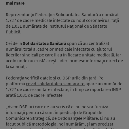
mai mare
.
Reprezentanții Federației Solidaritatea Sanitară a numărat
1.727 de cadre medicale infectate cu noul coronavirus, față
de 1.031 numărate de Institutul Național de Sănătate
Publică.
Cei de la
Solidaritatea Sanitară
spun că au centralizat
numărul total al cadrelor medicale infectate cu ajutorul
liderilor sindicali pe care îi au în fiecare unitate medicală, iar
acolo unde nu există aceşti lideri primesc informaţii direct de
la salariaţi.
Federaţia verifică datele şi cu DSP-urile din ţară. Pe
platforma
covid.solidaritatea-sanitara.ro
apare un număr de
1.727 de cadre sanitare infectate, în timp ce raportarea INSP
arată 1.031 de cadre infectate.
„Avem DSP-uri care ne-au scris că ei nu ne vor furniza
informaţii pentru că sunt împiedicaţi de Grupul de
Comunicare Strategică, de Ordonanţele Militare. Ei nu au
făcut publică metodologia, noi numărăm, şi am precizat