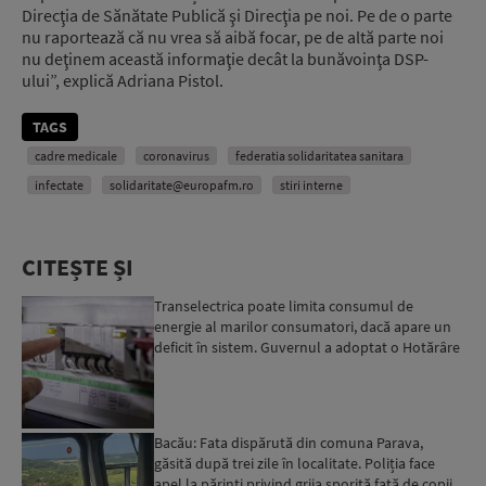
Direcţia de Sănătate Publică şi Direcţia pe noi. Pe de o parte
nu raportează că nu vrea să aibă focar, pe de altă parte noi
nu deţinem această informaţie decât la bunăvoinţa DSP-
ului”, explică Adriana Pistol.
TAGS
cadre medicale
coronavirus
federatia solidaritatea sanitara
infectate
solidaritate@europafm.ro
stiri interne
CITEȘTE ȘI
Transelectrica poate limita consumul de
energie al marilor consumatori, dacă apare un
deficit în sistem. Guvernul a adoptat o Hotărâre
în acest sens...
Bacău: Fata dispărută din comuna Parava,
găsită după trei zile în localitate. Poliția face
apel la părinți privind grija sporită față de copii...