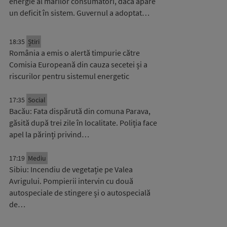
energie al marilor consumatori, dacă apare
un deficit în sistem. Guvernul a adoptat…
18:35
Știri
România a emis o alertă timpurie către
Comisia Europeană din cauza secetei și a
riscurilor pentru sistemul energetic
17:35
Social
Bacău: Fata dispărută din comuna Parava,
găsită după trei zile în localitate. Poliția face
apel la părinți privind…
17:19
Mediu
Sibiu: Incendiu de vegetație pe Valea
Avrigului. Pompierii intervin cu două
autospeciale de stingere și o autospecială
de…