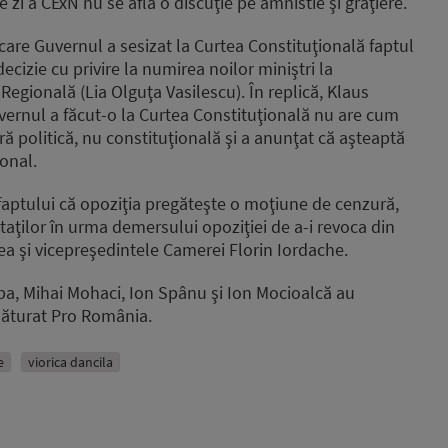
 zi a CExN nu se află o discuţie pe amnistie şi graţiere.
care Guvernul a sesizat la Curtea Constituţională faptul
cizie cu privire la numirea noilor miniştri la
Regională (Lia Olguţa Vasilescu). În replică, Klaus
vernul a făcut-o la Curtea Constituţională nu are cum
ă politică, nu constituţională şi a anunţat că aşteaptă
onal.
 faptului că opoziţia pregăteşte o moţiune de cenzură,
taţilor în urma demersului opoziţiei de a-i revoca din
ea şi vicepreşedintele Camerei Florin Iordache.
pa, Mihai Mohaci, Ion Spânu şi Ion Mocioalcă au
lăturat Pro România.
e
viorica dancila