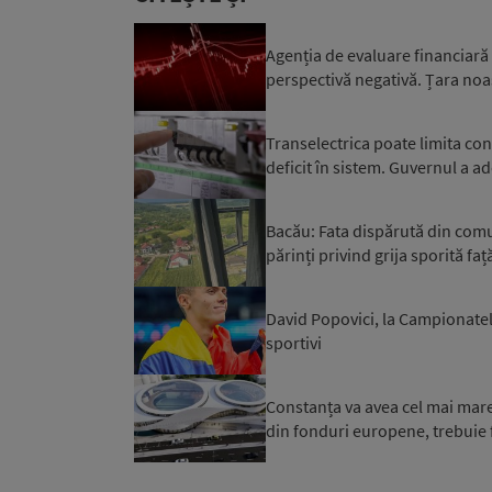
Agenția de evaluare financiară
perspectivă negativă. Țara noa
Transelectrica poate limita co
deficit în sistem. Guvernul a ad
Bacău: Fata dispărută din comuna
părinți privind grija sporită față
David Popovici, la Campionatel
sportivi
Constanța va avea cel mai mare 
din fonduri europene, trebuie f