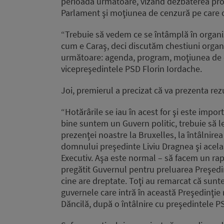
perioada următoare, vizând dezbaterea proi
Parlament şi moţiunea de cenzură pe care 
“Trebuie să vedem ce se întâmplă în organiza
cum e Caraş, deci discutăm chestiuni organiz
următoare: agenda, program, moţiunea de c
vicepreşedintele PSD Florin Iordache.
Joi, premierul a precizat că va prezenta rez
“Hotărârile se iau în acest for şi este impor
bine suntem un Guvern politic, trebuie să le
prezenţei noastre la Bruxelles, la întâlnirea
domnului preşedinte Liviu Dragnea şi acelaş
Executiv. Aşa este normal – să facem un rapor
pregătit Guvernul pentru preluarea Preşedinţ
cine are dreptate. Toţi au remarcat că sunt
guvernele care intră în această Preşedinţie r
Dăncilă, după o întâlnire cu preşedintele P