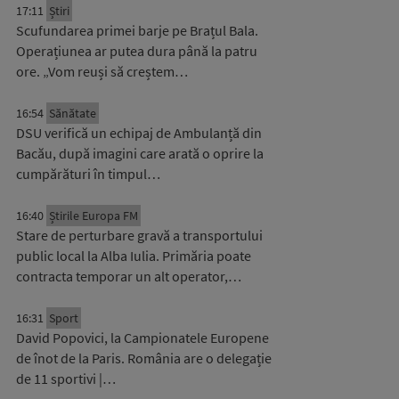
17:11
Știri
Scufundarea primei barje pe Brațul Bala.
Operațiunea ar putea dura până la patru
ore. „Vom reuși să creștem…
16:54
Sănătate
DSU verifică un echipaj de Ambulanță din
Bacău, după imagini care arată o oprire la
cumpărături în timpul…
16:40
Știrile Europa FM
Stare de perturbare gravă a transportului
public local la Alba Iulia. Primăria poate
contracta temporar un alt operator,…
16:31
Sport
David Popovici, la Campionatele Europene
de înot de la Paris. România are o delegație
de 11 sportivi |…