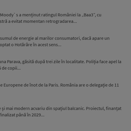
 Moody`s a menținut ratingul României la „Baa3”, cu
stră a evitat momentan retrogradarea...
nsumul de energie al marilor consumatori, dacă apare un
optat o Hotărâre în acest sens...
 Parava, găsită după trei zile în localitate. Poliția face apel la
 de copii...
e Europene de înot de la Paris. România are o delegație de 11
și mai modern acvariu din spațiul balcanic. Proiectul, finanțat
inalizat până în 2029...