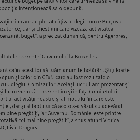
ectul de buget pe anul viitor care urmează să vină la
opoziţia intenţionează să o depună.
ţiile în care au plecat câţiva colegi, cum e Braşovul,
atorice, dar şi chestiuni care vizează activitatea
enzură, buget”, a precizat duminică, pentru
Agerpres
,
ultatele prezenţei Guvernului la Bruxelles.
tant ca în acest for să luăm anumite hotărâri. Ştiţi foarte
 spun şi celor din CExN care au fost rezultatele
 cu Colegiul Comisarilor. Acelaşi lucru l-am prezentat şi
i lucru vrem să-l prezentăm şi în faţa Comitetului
t al activităţii noastre şi al modului în care este
iei, dar şi al faptului că acolo s-a văzut cu adevărat
em bine pregătiţi, iar Guvernul României este printre
otativă cel mai bine pregătit”, a spus atunci Viorica
SD, Liviu Dragnea.