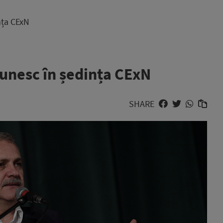
nța CExN
eunesc în ședința CExN
SHARE