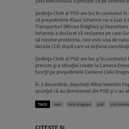
Șefa executivului a precizat că pe ordinea de
Şedinţa CExN al PSD are loc în contextul în 
că preşedintele Klaus Iohannis nu a luat o de
Transporturi (Mircea Drăghici) şi Dezvoltare 
Iohannis a declarat că sesizarea pe care Gu
să rezolve problema, care este una de natur
decizia CCR, după care va acţiona constituţi
Şedinţa CExN al PSD are loc şi în contextul
precum şi a situaţiei create la Camera Depu
funcţii pe preşedintele Camerei Liviu Dragn
În 3 decembrie, deputaţii Mihai Valentin Po
anunţat că au demisionat din PSD şi s-au a
TAGS
cexn
liviu dragnea
psd
stiri intern
CITEȘTE ȘI