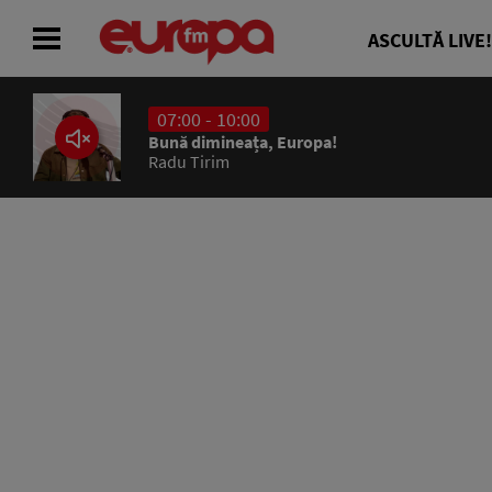
ASCULTĂ LIVE!
07:00 - 10:00
ACASĂ
Bună dimineața, Europa!
Radu Tirim
ȘTIRI
RADIO
CONCURSURI
PODCAST
ASCULTĂ LIVE