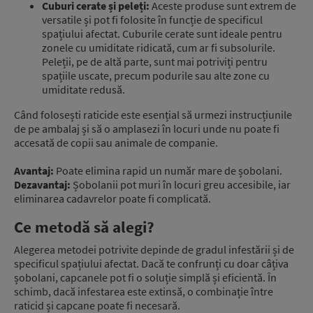
Cuburi cerate și peleți:
Aceste produse sunt extrem de
versatile și pot fi folosite în funcție de specificul
spațiului afectat. Cuburile cerate sunt ideale pentru
zonele cu umiditate ridicată, cum ar fi subsolurile.
Peleții, pe de altă parte, sunt mai potriviți pentru
spațiile uscate, precum podurile sau alte zone cu
umiditate redusă.
Când folosești raticide este esențial să urmezi instrucțiunile
de pe ambalaj și să o amplasezi în locuri unde nu poate fi
accesată de copii sau animale de companie.
Avantaj:
Poate elimina rapid un număr mare de șobolani.
Dezavantaj:
Șobolanii pot muri în locuri greu accesibile, iar
eliminarea cadavrelor poate fi complicată.
Ce metodă să alegi?
Alegerea metodei potrivite depinde de gradul infestării și de
specificul spațiului afectat. Dacă te confrunți cu doar câțiva
șobolani, capcanele pot fi o soluție simplă și eficientă. În
schimb, dacă infestarea este extinsă, o combinație între
raticid și capcane poate fi necesară.