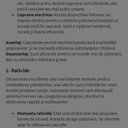
ele, rămâne prins. Aceste capcane sunt eficiente, dar
pot fi considerate mai puțin umane.
Capcane electrice:
Aceste dispozitive folosesc un
impuls electric pentru a elimina șobolanul imediat ce
acesta intră în capcană. Sunt o opțiune modernă,
curată și foarte eficientă.
Avantaj:
Capcanele permit monitorizarea clară a activității
șobolanilor și nu necesită utilizarea substanțelor chimice.
Dezavantaj:
Sunt eficiente pentru un număr mic de șobolani,
dar nu elimină o infestare gravă.
2. Raticide
Otrava este una dintre cele mai folosite metode pentru
combaterea șobolanilor, mai ales în cazul infestărilor mari.
Aceste produse conțin substanțe chimice care afectează
sistemul nervos sau coagularea sângelui, ducând la
eliminarea rapidă a rozătoarelor.
Momeala raticidă:
Este una dintre cele mai populare
forme de otravă. Aceasta atrage șobolanii, iar efectele
apar în câteva ore sau zile.