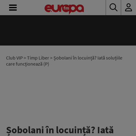
ACASĂ
ȘTIRI
RADIO
Club VIP
>
Timp Liber
> Șobolani în locuință? Iată soluțiile
care funcționează (P)
CONCURSURI
PODCAST
ASCULTĂ
LIVE
Șobolani în locuință? Iată