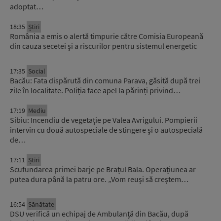
adoptat…
18:35
Știri
România a emis o alertă timpurie către Comisia Europeană
din cauza secetei și a riscurilor pentru sistemul energetic
17:35
Social
Bacău: Fata dispărută din comuna Parava, găsită după trei
zile în localitate. Poliția face apel la părinți privind…
17:19
Mediu
Sibiu: Incendiu de vegetație pe Valea Avrigului. Pompierii
intervin cu două autospeciale de stingere și o autospecială
de…
17:11
Știri
Scufundarea primei barje pe Brațul Bala. Operațiunea ar
putea dura până la patru ore. „Vom reuși să creștem…
16:54
Sănătate
DSU verifică un echipaj de Ambulanță din Bacău, după