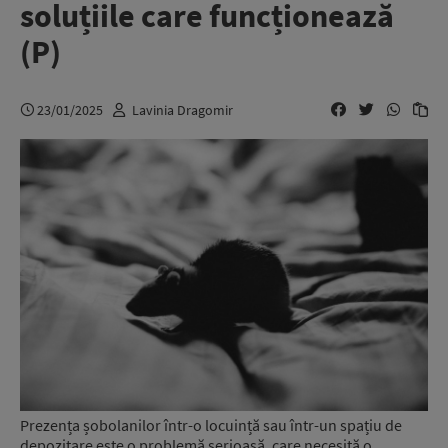
soluțiile care funcționează
(P)
23/01/2025
Lavinia Dragomir
Prezența șobolanilor într-o locuință sau într-un spațiu de
depozitare este o problemă serioasă, care necesită o