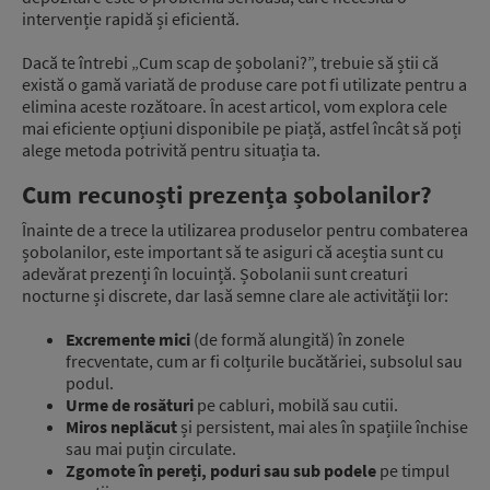
intervenție rapidă și eficientă.
Dacă te întrebi „Cum scap de șobolani?”, trebuie să știi că
există o gamă variată de produse care pot fi utilizate pentru a
elimina aceste rozătoare. În acest articol, vom explora cele
mai eficiente opțiuni disponibile pe piață, astfel încât să poți
alege metoda potrivită pentru situația ta.
Cum recunoști prezența șobolanilor?
Înainte de a trece la utilizarea produselor pentru combaterea
șobolanilor, este important să te asiguri că aceștia sunt cu
adevărat prezenți în locuință. Șobolanii sunt creaturi
nocturne și discrete, dar lasă semne clare ale activității lor:
Excremente mici
(de formă alungită) în zonele
frecventate, cum ar fi colțurile bucătăriei, subsolul sau
podul.
Urme de rosături
pe cabluri, mobilă sau cutii.
Miros neplăcut
și persistent, mai ales în spațiile închise
sau mai puțin circulate.
Zgomote în pereți, poduri sau sub podele
pe timpul