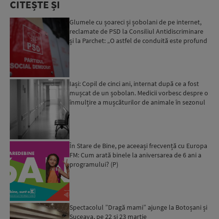
CITEȘTE ȘI
Glumele cu șoareci și șobolani de pe internet,
reclamate de PSD la Consiliul Antidiscriminare
și la Parchet: „O astfel de conduită este profund
anti-e...
Iași: Copil de cinci ani, internat după ce a fost
mușcat de un șobolan. Medicii vorbesc despre o
înmulțire a mușcăturilor de animale în sezonul
cald...
În Stare de Bine, pe aceeași frecvență cu Europa
FM: Cum arată binele la aniversarea de 6 ani a
programului? (P)
Spectacolul ”Dragă mami” ajunge la Botoșani și
Suceava, pe 22 și 23 martie