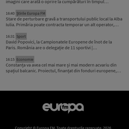
imagini care arată o oprire la cumpărături în timpul…
16:40
Știrile Europa FM
Stare de perturbare gravă a transportului public local la Alba
Iulia. Primăria poate contracta temporar un alt operator,…
16:31
Sport
David Popovici, la Campionatele Europene de înot de la
Paris. România are o delegație de 11 sportivi |…
16:15
Economie
Constanța va avea cel mai mare și mai modern acvariu din
spațiul balcanic. Proiectul, finanțat din fonduri europene,…
Copyright © Europa FM. Toate drepturile rezervate. 2026