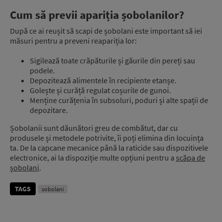
Cum să previi apariția șobolanilor?
După ce ai reușit să scapi de șobolani este important să iei
măsuri pentru a preveni reapariția lor:
Sigilează toate crăpăturile și găurile din pereți sau
podele.
Depozitează alimentele în recipiente etanșe.
Golește și curăță regulat coșurile de gunoi.
Menține curățenia în subsoluri, poduri și alte spații de
depozitare.
Șobolanii sunt dăunători greu de combătut, dar cu
produsele și metodele potrivite, îi poți elimina din locuința
ta. De la capcane mecanice până la raticide sau dispozitivele
electronice, ai la dispoziție multe opțiuni pentru a
scăpa de
șobolani
.
TAGS
sobolani