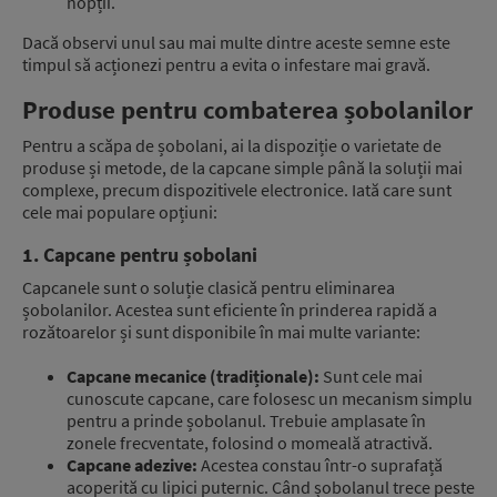
nopții.
Dacă observi unul sau mai multe dintre aceste semne este
timpul să acționezi pentru a evita o infestare mai gravă.
Produse pentru combaterea șobolanilor
Pentru a scăpa de șobolani, ai la dispoziție o varietate de
produse și metode, de la capcane simple până la soluții mai
complexe, precum dispozitivele electronice. Iată care sunt
cele mai populare opțiuni:
1. Capcane pentru șobolani
Capcanele sunt o soluție clasică pentru eliminarea
șobolanilor. Acestea sunt eficiente în prinderea rapidă a
rozătoarelor și sunt disponibile în mai multe variante:
Capcane mecanice (tradiționale):
Sunt cele mai
cunoscute capcane, care folosesc un mecanism simplu
pentru a prinde șobolanul. Trebuie amplasate în
zonele frecventate, folosind o momeală atractivă.
Capcane adezive:
Acestea constau într-o suprafață
acoperită cu lipici puternic. Când șobolanul trece peste