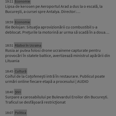
19:11
Economie
Lipsa de kerosen pe Aeroportul Arad a dus la o escală, la
București, a cursei spre Antalya. Director:…
18:59
Economie
Ilie Bolojan: Situaţia aprovizionării cu combustibil s-a
deblocat. Prețurile la motorină ar urma să scadă în a doua…
18:51
Război în Ucraina
Rusia ar putea folosi drone ucrainene capturate pentru
provocări în statele baltice, avertizează ministrul apărării din
Lituania
18:45
Cultură
Coiful de la Coțofenești intră în restaurare. Publicul poate
urmări online fiecare etapă a procesului | AUDIO
18:40
Știri
Surpare a carosabilului pe Bulevardul Eroilor din București.
Traficul se desfășoară restricționat
18:07
Politica