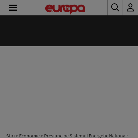
ACASĂ
ȘTIRI
RADIO
CONCURSURI
PODCAST
ASCULTĂ
LIVE
Știri
>
Economie
> Presiune pe Sistemul Energetic Național: