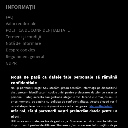
INFORMAŢII
FAQ
Valori editoriale
POLITICA DE CONFIDENŢIALITATE
Termeni şi condiţii
Notă de Informare
Despre cookies
Regulament general
GDPR
Contact
Nouă ne pasă ca datele tale personale să rămână
Descarcă gratuit aplicaţia Europa FM pentru smartphone:
confidențiale
Noi și partenerii noștri
585
stocăm și/sau accesăm informații pe dispozitivul
dvs., precum identificatorii cookie unici pentru prelucrarea datelor cu caracter
personal. Puteți accepta sau gestiona alegerile dvs. făcând clic mai jos sau în
orice moment, pe pagina cu politica de confidențialitate. Aceste alegeri vor fi
raportate partenerilor noștri și nu vă vor afecta navigarea.
Mai multe detalii
Atât noi, cât și partenerii noștri prelucrăm datele pentru a
oferi:
Utilizarea unor date precise de geolocație. Scanarea activă a caracteristicilor
dispozitivului pentru identificare. Stocarea și/sau accesarea informațiilor de pe