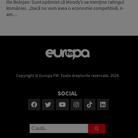
Ilie Bolojan: Sunt optimist că Moody’s va menține ratingul
României. „Dacă nu vom avea o economie competitivă, n-
am…
Copyright © Europa FM. Toate drepturile rezervate. 2026
SOCIAL