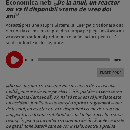
Economica.net: „
De la anul, un reactor
nu va fi disponibil vreme de vreo doi
ani”
Această presiune asupra Sistemului Energetic Național a dus
din nou la cel mai mare preț din Europa pe piețe. Însă asta nu
va însemna automat prețuri mai mari în facturi, pentru că
sunt contracte în desfășurare.
Audio
00:00
00:00
Player
EMBED CODE
„Din păcate, dacă nu se intervine în sensul de a avea mai
multă generare de energie electrică în piață — că ceea ce s-a
întâmplat la Cernavodă, ok, hai să spunem că jumătate este
un accident, jumătate este totuși o oprire programată — dar
de la anul, un reactor nu va fi disponibil vreme de vreo doi
ani, pentru că trebuie retehnologizat. Iar lipsa acestuia se va
resimți în piață și nu putem să sperăm decât că noile centrale
pe gaz și noile baterii care se vor instala, pentru a prelua