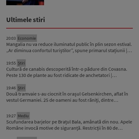
Ultimele stiri
20:03
Economie
Mangalia nu va reduce iluminatul public în plin sezon estival.
„Ar diminua confortul turiștilor”, spune primarul stațiunii |…
19:55
Știri
Cultură de canabis descoperită într-o pădure din Covasna.
Peste 130 de plante au fost ridicate de anchetatori |…
19:46
Știri
Două tramvaie s-au ciocnit în orașul Gelsenkirchen, aflat în
vestul Germaniei. 25 de oameni au fost răniți, dintre…
19:27
Mediu
Scufundarea barjelor pe Brațul Bala, amânată din nou. Apele
Române invocă motive de siguranță. Restricții în 80 de…