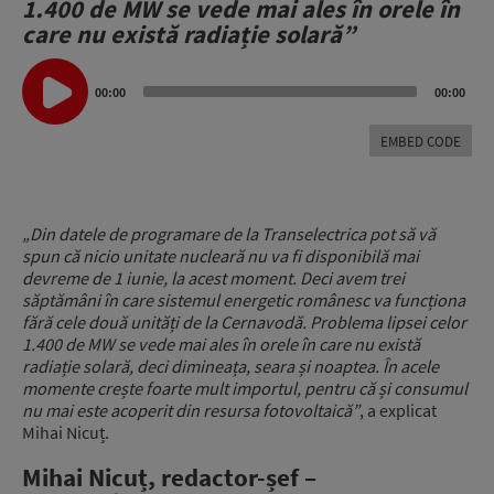
1.400 de MW se vede mai ales în orele în
care nu există radiație solară”
Audio
Player
00:00
00:00
EMBED CODE
„Din datele de programare de la Transelectrica pot să vă
spun că nicio unitate nucleară nu va fi disponibilă mai
devreme de 1 iunie, la acest moment. Deci avem trei
săptămâni în care sistemul energetic românesc va funcționa
fără cele două unități de la Cernavodă. Problema lipsei celor
1.400 de MW se vede mai ales în orele în care nu există
radiație solară, deci dimineața, seara și noaptea. În acele
momente crește foarte mult importul, pentru că și consumul
nu mai este acoperit din resursa fotovoltaică”
, a explicat
Mihai Nicuț.
Mihai Nicuț, redactor-șef –