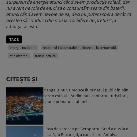
surplusul de energie atunci când avem producție solară, dar
nu avem nevoie de ea, ci să o consumăm seara din baterii,
atunci când avem nevoie de ea, deci nu putem spera decât ca
acestea să conducă din nou la o scădere de prețuri”
, a
adăugat acesta.
TAGS
energie nucleara
reactorul 1 al centralei nucleare de la cernavodă
stiri interne
transelectrica
CITEȘTE ȘI
Mangalia nu va reduce iluminatul public în plin
sezon estival. „Ar diminua confortul turiștilor”,
spune primarul stațiunii
Lipsa de kerosen pe Aeroportul Arad a dus la o
escală, la București, a cursei spre Antalya.