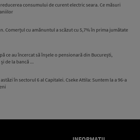
la reducerea consumului de curent electric seara. Ce măsuri
niilor
n. Comerțul cu amănuntul a scăzut cu 5,7% în prima jumătate
upă ce au încercat să înșele o pensionară din București,
și de la bancă ...
stăzi în sectorul 6 al Capitalei. Cseke Attila: Suntem la a 96-a
eni
INFORMAŢII