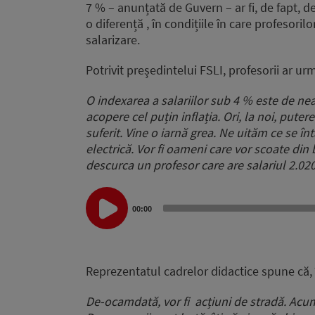
7 % – anunțată de Guvern – ar fi, de fapt, d
o diferență , în condițiile în care profesoril
salarizare.
Potrivit președintelui FSLI, profesorii ar ur
O indexarea a salariilor sub 4 % este de nea
acopere cel puțin inflația. Ori, la noi, put
suferit. Vine o iarnă grea. Ne uităm ce se în
electrică. Vor fi oameni care vor scoate din
descurca un profesor care are salariul 2.020 
Audio
Player
00:00
Reprezentatul cadrelor didactice spune că, 
De-ocamdată, vor fi acțiuni de stradă. Acum 