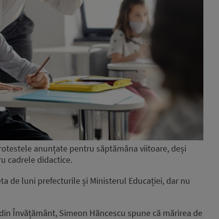
rotestele anunțate pentru săptămâna viitoare, deși
u cadrele didactice.
eta de luni prefecturile și Ministerul Educației, dar nu
re din Învățământ, Simeon Hăncescu spune că mărirea de