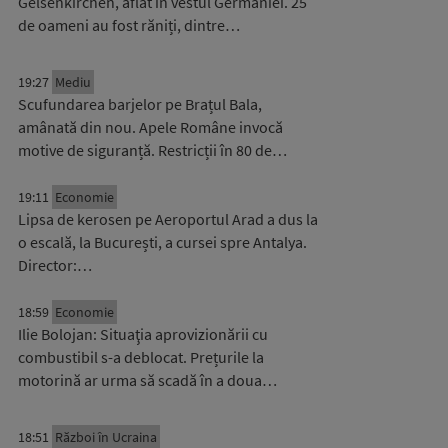
Gelsenkirchen, aflat în vestul Germaniei. 25
de oameni au fost răniți, dintre…
19:27
Mediu
Scufundarea barjelor pe Brațul Bala,
amânată din nou. Apele Române invocă
motive de siguranță. Restricții în 80 de…
19:11
Economie
Lipsa de kerosen pe Aeroportul Arad a dus la
o escală, la București, a cursei spre Antalya.
Director:…
18:59
Economie
Ilie Bolojan: Situaţia aprovizionării cu
combustibil s-a deblocat. Prețurile la
motorină ar urma să scadă în a doua…
18:51
Război în Ucraina