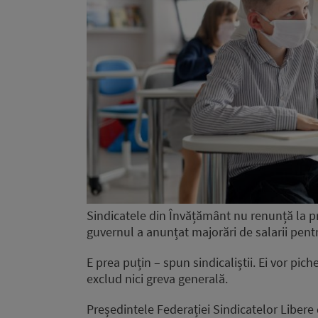
Sindicatele din Învățământ nu renunță la p
guvernul a anunțat majorări de salarii pentr
E prea puțin – spun sindicaliștii. Ei vor pich
exclud nici greva generală.
Președintele Federației Sindicatelor Libe