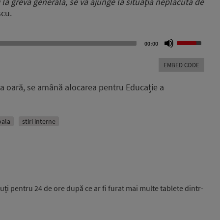
 la grevă generală, se va ajunge la situația neplăcută de
volume.
cu.
Use
00:00
Up/Down
Arrow
EMBED CODE
keys
to
-a oară, se amână alocarea pentru Educație a
increase
or
decrease
volume.
oala
stiri interne
inuți pentru 24 de ore după ce ar fi furat mai multe tablete dintr-