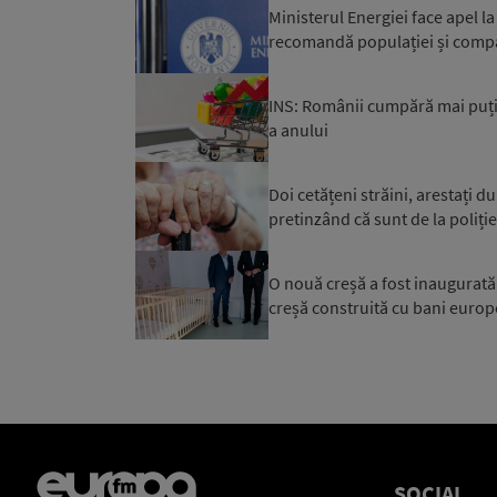
Ministerul Energiei face apel 
recomandă populației și compa
INS: Românii cumpără mai puți
a anului
Doi cetățeni străini, arestați d
pretinzând că sunt de la poliție 
O nouă creșă a fost inaugurată a
creșă construită cu bani europ
SOCIAL