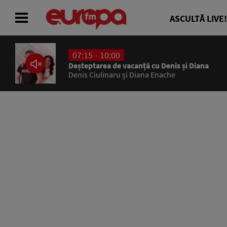
ASCULTĂ LIVE!
07:15 - 10:00
ACASĂ
Deșteptarea de vacanță cu Denis și Diana
Denis Ciulinaru și Diana Enache
ȘTIRI
RADIO
CONCURSURI
PODCAST
ASCULTĂ LIVE