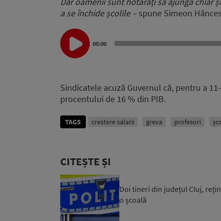
Dar oamenii sunt hotărâți să ajungă chiar și
a se închide școlile –
spune Simeon Hănces
Audio
Player
00:00
Sindicatele acuză Guvernul că, pentru a 11
procentului de 16 % din PIB.
TAGS
crestere salarii
greva
profesori
șc
CITEȘTE ȘI
Doi tineri din județul Cluj, reț
o școală