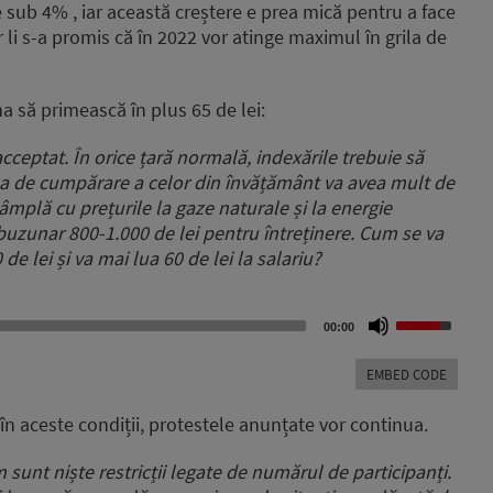
e sub 4% , iar această creștere e prea mică pentru a face
or li s-a promis că în 2022 vor atinge maximul în grila de
ma să primească în plus 65 de lei:
cceptat. În orice țară normală, indexările trebuie să
erea de cumpărare a celor din învățământ va avea mult de
tâmplă cu prețurile la gaze naturale și la energie
 buzunar 800-1.000 de lei pentru întreținere. Cum se va
de lei și va mai lua 60 de lei la salariu?
Use
00:00
Up/Down
Arrow
EMBED CODE
keys
to
în aceste condiții, protestele anunțate vor continua.
increase
or
sunt niște restricții legate de numărul de participanți.
decrease