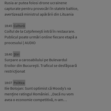
Rusia ar putea folosi drone ucrainene
capturate pentru provocări în statele baltice,
avertizează ministrul apărării din Lituania
18:45
Cultură
Coiful de la Coțofenești intră în restaurare.
Publicul poate urmări online fiecare etapă a
procesului | AUDIO
18:40
Știri
Surpare a carosabilului pe Bulevardul
Eroilor din București. Traficul se desfășoară
restricționat
18:07
Politica
Ilie Bolojan: Sunt optimist că Moody’s va
menține ratingul României. „Dacă nu vom
avea o economie competitivă, n-am…