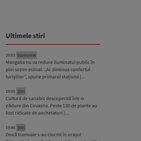
Ultimele stiri
20:03
Economie
Mangalia nu va reduce iluminatul public în
plin sezon estival. „Ar diminua confortul
turiștilor”, spune primarul stațiunii |…
19:55
Știri
Cultură de canabis descoperită într-o
pădure din Covasna. Peste 130 de plante au
fost ridicate de anchetatori |…
19:46
Știri
Două tramvaie s-au ciocnit în orașul