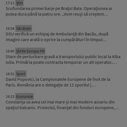
17:11
Știri
Scufundarea primei barje pe Brațul Bala. Operațiunea ar
putea dura până la patru ore. „Vom reuși să creștem…
16:54
Sănătate
DSU verifică un echipaj de Ambulanță din Bacău, după
imagini care arată o oprire la cumpărături în timpul…
16:40
Știrile Europa FM
Stare de perturbare gravă a transportului public local la Alba
Iulia. Primăria poate contracta temporar un alt operator,…
16:31
Sport
David Popovici, la Campionatele Europene de înot de la
Paris. România are o delegație de 11 sportivi |…
16:15
Economie
Constanța va avea cel mai mare și mai modern acvariu din
spațiul balcanic. Proiectul, finanțat din fonduri europene,…