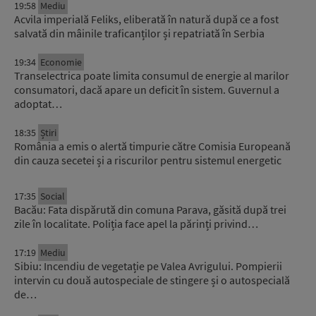
19:58
Mediu
Acvila imperială Feliks, eliberată în natură după ce a fost
salvată din mâinile traficanților și repatriată în Serbia
19:34
Economie
Transelectrica poate limita consumul de energie al marilor
consumatori, dacă apare un deficit în sistem. Guvernul a
adoptat…
18:35
Știri
România a emis o alertă timpurie către Comisia Europeană
din cauza secetei și a riscurilor pentru sistemul energetic
17:35
Social
Bacău: Fata dispărută din comuna Parava, găsită după trei
zile în localitate. Poliția face apel la părinți privind…
17:19
Mediu
Sibiu: Incendiu de vegetație pe Valea Avrigului. Pompierii
intervin cu două autospeciale de stingere și o autospecială
de…