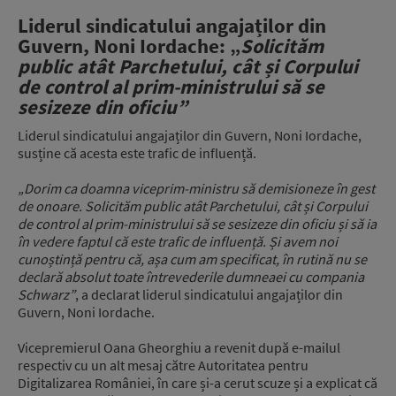
Liderul sindicatului angajaților din
Guvern, Noni Iordache: „
Solicităm
public atât Parchetului, cât și Corpului
de control al prim-ministrului să se
sesizeze din oficiu”
Liderul sindicatului angajaților din Guvern, Noni Iordache,
susține că acesta este trafic de influență.
„Dorim ca doamna viceprim-ministru să demisioneze în gest
de onoare. Solicităm public atât Parchetului, cât și Corpului
de control al prim-ministrului să se sesizeze din oficiu și să ia
în vedere faptul că este trafic de influență. Și avem noi
cunoștință pentru că, așa cum am specificat, în rutină nu se
declară absolut toate întrevederile dumneaei cu compania
Schwarz”
, a declarat liderul sindicatului angajaților din
Guvern, Noni Iordache.
Vicepremierul Oana Gheorghiu a revenit după e-mailul
respectiv cu un alt mesaj către Autoritatea pentru
Digitalizarea României, în care și-a cerut scuze și a explicat că