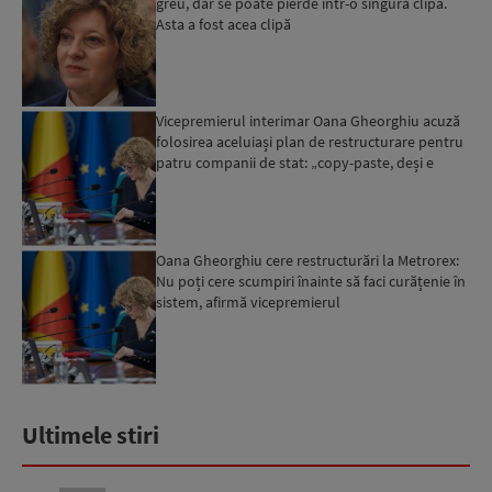
greu, dar se poate pierde într-o singură clipă.
Asta a fost acea clipă
Vicepremierul interimar Oana Gheorghiu acuză
folosirea aceluiași plan de restructurare pentru
patru companii de stat: „copy-paste, deși e
vorba de act...
Oana Gheorghiu cere restructurări la Metrorex:
Nu poți cere scumpiri înainte să faci curățenie în
sistem, afirmă vicepremierul
Ultimele stiri