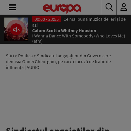
00:00 - 23:55
Ce mai bună muzică de ieri și de
azi
ACASĂ
Calum Scott x Whitney Houston
I Wanna Dance With Somebody (Who Loves Me)
ȘTIRI
(efm)
RADIO
Știri
>
Politica
> Sindicatul angajaților din Guvern cere
demisia Oanei Gheorghiu, pe care o acuză de trafic de
influență | AUDIO
CONCURSURI
PODCAST
ASCULTĂ
LIVE