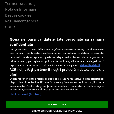
Termeni şi condiţii
Notă de Informare
Despre cookies
Regulament general
GDPR
Contact
Nouă ne pasă ca datele tale personale să rămână
Descarcă gratuit aplicaţia Europa FM pentru smartphone:
confidențiale
Noi și partenerii noștri
585
stocăm și/sau accesăm informații pe dispozitivul
dvs., precum identificatorii cookie unici pentru prelucrarea datelor cu caracter
personal. Puteți accepta sau gestiona alegerile dvs. făcând clic mai jos sau în
orice moment, pe pagina cu politica de confidențialitate. Aceste alegeri vor fi
raportate partenerilor noștri și nu vă vor afecta navigarea.
Mai multe detalii
Atât noi, cât și partenerii noștri prelucrăm datele pentru a
oferi:
Utilizarea unor date precise de geolocație. Scanarea activă a caracteristicilor
dispozitivului pentru identificare. Stocarea și/sau accesarea informațiilor de pe
un dispozitiv. Publicitate și conținut personalizat, măsurători ale publicității și
de conținut, cercetarea audienței și dezvoltarea serviciilor.
Setări:
Listă parteneri (furnizori)
Ascultă Europa FM în aplicație
Dark
×
Instalează
Radio live, podcasturi, știri și alerte
ACCEPT TOATE
Mode
importante.
VREAU SA MODIFIC SETARILE INDIVIDUAL
CONFIDENŢIALITATE