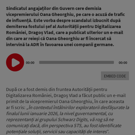
Sindicatul angajaților din Guvern cere demisia
vicepremierului Oana Gheorghiu, pe care o acuză de trafic
de influență. Este vorba despre scandalul izbucnit după
demiterea fostului șef al Autorității pentru Digitalizarea
României, Dragoș Vlad, care a publicat ulterior un e-mail
din care ar reieși că Oana Gheorghiu ar fi încercat să
intervină la ADR în favoarea unei companii germane.
Audio
00:00
00:00
Player
EMBED CODE
După ce a fost demis din fruntea Autorității pentru
Digitalizarea României, Dragoș Vlad a făcut public un e-mail
primit de la vicepremierul Oana Gheorghiu, în care aceasta
ar fi scris:
„În contextul întâlnirilor exploratorii desfășurate la
finalul lunii ianuarie 2026, la nivel guvernamental, cu
reprezentanți ai grupului Schwarz Digits, vă rog să ne
comunicați dacă, din perspectiva STS, au fost identificate
potențiale soluții, servicii sau capacități de interes
”.