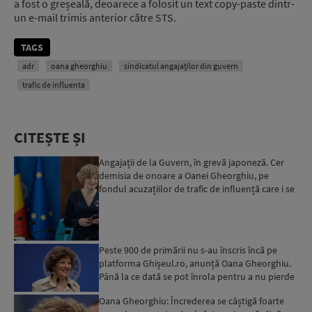
a fost o greșeală, deoarece a folosit un text copy-paste dintr-
un e-mail trimis anterior către STS.
TAGS
adr
oana gheorghiu
sindicatul angajaților din guvern
trafic de influenta
CITEȘTE ȘI
Angajații de la Guvern, în grevă japoneză. Cer
demisia de onoare a Oanei Gheorghiu, pe
fondul acuzațiilor de trafic de influență care i se
aduc
Peste 900 de primării nu s-au înscris încă pe
platforma Ghișeul.ro, anunță Oana Gheorghiu.
Până la ce dată se pot înrola pentru a nu pierde
fondurile ...
Oana Gheorghiu: Încrederea se câștigă foarte