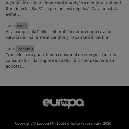
Agenția de evaluare financiară Moody`s a menținut ratingul
României la „Baa3”, cu perspectivă negativă. Țara noastră a
evitat…
19:58
Mediu
Acvila imperială Feliks, eliberată în natură după ce a fost
salvată din mâinile traficanților și repatriată în Serbia
19:34
Economie
Transelectrica poate limita consumul de energie al marilor
consumatori, dacă apare un deficit în sistem. Guvernul a
adoptat…
Copyright © Europa FM. Toate drepturile rezervate. 2026