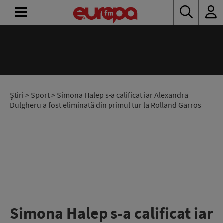
ACASĂ
ȘTIRI
RADIO
Știri
>
Sport
> Simona Halep s-a calificat iar Alexandra
Dulgheru a fost eliminată din primul tur la Rolland Garros
CONCURSURI
PODCAST
ASCULTĂ
LIVE
Simona Halep s-a calificat iar