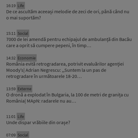
16:19
Life
De ce ascultăm aceeași melodie de zeci de ori, până când nu
o mai suportăm?
15:11
Social
7000 de lei amendă pentru echipajul de ambulanță din Bacău
care a oprit să cumpere pepeni, în timp…
14:32
Economie
România evită retrogradarea, potrivit evaluărilor agenției
Moody’s| Adrian Negrescu: ,,Suntem la un pas de
retrogradare în următoarele 18-20…
13:59
Externe
O dronă a explodat în Bulgaria, la 100 de metri de granița cu
România| MApN: radarele nu au…
11:01
Life
Unde dispar vrăbiile din orașe?
07:09
Social