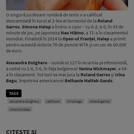
O singură jucătoare română de tenis s-a calificat
deocamdată în turul al 2-lea al turneului de la
Roland
Garros
.
Simona Halep
a învins-o ușor – cu 6-2, 6-0, în 43 de
minute de joc, pe japoneza
Nao Hibino
, a 71-a în clasamentul
mondial. Finalistă în 2014 la
Open-ul Franței
,
Halep
a primit
pentru această victorie 70 de puncte WTA și un cec de 60.000
de euro.
Alexandra Dulgheru
– numărul 127 în ierarhia profesionistă,
a cedat cu 1-6, 3-6, în fața belgiencei
Yanina Wickmayer
, a 54-
a în clasament. Tot luni va mai juca la
Roland Garros
și
Irina
Begu
, împotriva americancei
Bethanie Mattek-Sands
.
TAGS
alexandra dulgheru
calificare
irina begu
roland garros
simona halep
CITEȘTE ȘI